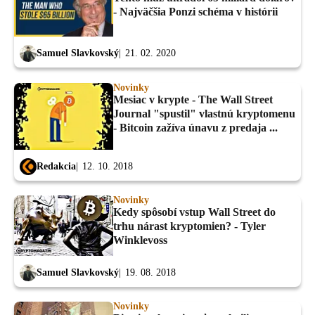
- Najväčšia Ponzi schéma v histórii
Samuel Slavkovský
21. 02. 2020
Novinky
Mesiac v krypte - The Wall Street
Journal "spustil" vlastnú kryptomenu
- Bitcoin zažíva únavu z predaja ...
Redakcia
12. 10. 2018
Novinky
Kedy spôsobí vstup Wall Street do
trhu nárast kryptomien? - Tyler
Winklevoss
Samuel Slavkovský
19. 08. 2018
Novinky