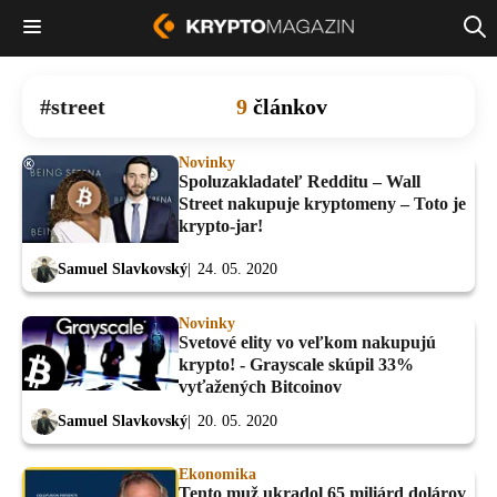
street
9
článkov
Novinky
Spoluzakladateľ Redditu – Wall
Street nakupuje kryptomeny – Toto je
krypto-jar!
Samuel Slavkovský
24. 05. 2020
Novinky
Svetové elity vo veľkom nakupujú
krypto! - Grayscale skúpil 33%
vyťažených Bitcoinov
Samuel Slavkovský
20. 05. 2020
Ekonomika
Tento muž ukradol 65 miliárd dolárov