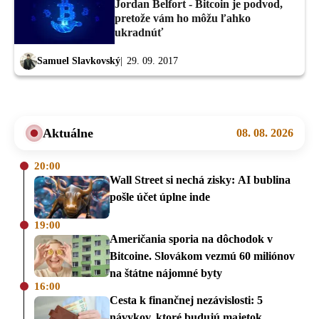
Jordan Belfort - Bitcoin je podvod,
pretože vám ho môžu ľahko
ukradnúť
Samuel Slavkovský
29. 09. 2017
Aktuálne
08. 08. 2026
20:00
Wall Street si nechá zisky: AI bublina
pošle účet úplne inde
19:00
Američania sporia na dôchodok v
Bitcoine. Slovákom vezmú 60 miliónov
na štátne nájomné byty
16:00
Cesta k finančnej nezávislosti: 5
návykov, ktoré budujú majetok