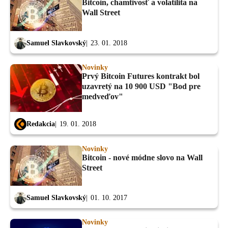
Bitcoin, chamtivosť a volatilita na
Wall Street
Samuel Slavkovský
23. 01. 2018
Novinky
Prvý Bitcoin Futures kontrakt bol
uzavretý na 10 900 USD "Bod pre
medveďov"
Redakcia
19. 01. 2018
Novinky
Bitcoin - nové módne slovo na Wall
Street
Samuel Slavkovský
01. 10. 2017
Novinky