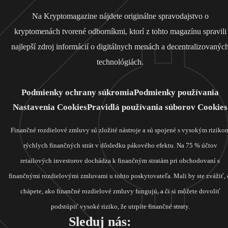
Na Kryptomagazine nájdete originálne spravodajstvo o
kryptomenách tvorené odborníkmi, ktorí z tohto magazínu spravili
najlepší zdroj informácií o digitálnych menách a decentralizovanýc
technológiách.
Podmienky ochrany súkromia
Podmienky používania
Nastavenia Cookies
Pravidlá používania súborov Cookies
Finančné rozdielové zmluvy sú zložité nástroje a sú spojené s vysokým riziko
rýchlych finančných strát v dôsledku pákového efektu. Na 75 % účtov
retailových investorov dochádza k finančným stratám pri obchodovaní s
finančnými rozdielovými zmluvami u tohto poskytovateľa. Mali by ste zvážiť, 
chápete, ako finančné rozdielové zmluvy fungujú, a či si môžete dovoliť
podstúpiť vysoké riziko, že utrpíte finančné straty.
Sleduj nás: