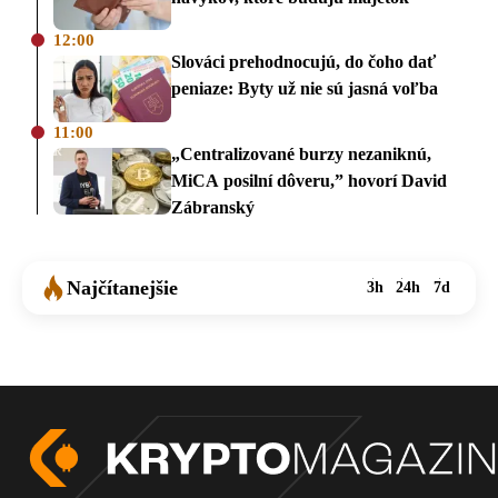
12:00
Slováci prehodnocujú, do čoho dať
peniaze: Byty už nie sú jasná voľba
11:00
„Centralizované burzy nezaniknú,
MiCA posilní dôveru,” hovorí David
Zábranský
Najčítanejšie
3h
24h
7d