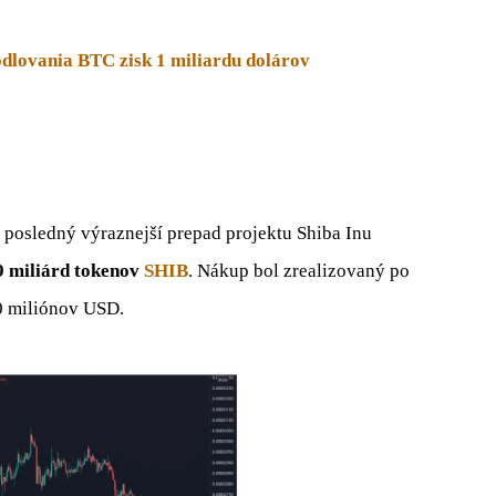
odlovania BTC zisk 1 miliardu dolárov
 posledný výraznejší prepad projektu Shiba Inu
9 miliárd tokenov
SHIB
. Nákup bol zrealizovaný po
00 miliónov USD.