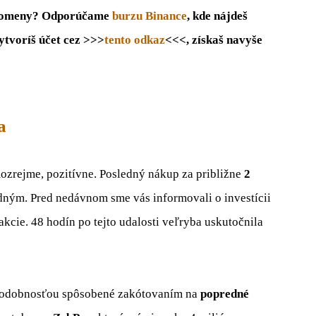
ptomeny? Odporúčame
burzu Binance
, kde nájdeš
ytvoríš účet cez >>>
tento odkaz
<<<, získaš navyše
a
mozrejme, pozitívne. Posledný nákup za približne
2
dným. Pred nedávnom sme vás informovali o investícii
akcie. 48 hodín po tejto udalosti veľryba uskutočnila
epodobnosťou spôsobené zakótovaním na
popredné