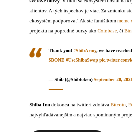
svetové burzy
. V Indii sa ekosystém dostal na 
klientov. A tých úspechov je viac. Za zmienku st
ekosystém podporovať. Ak ste fanúšikom
meme 
projektu na popredné burzy ako
Coinbase
, či
Bin
Thank you!
#ShibArmy
, we have reache
$BONE
#UseShibaSwap
pic.twitter.co
— Shib (@Shibtoken)
September 20, 202
Shiba Inu
dokonca na twitteri zdoláva
Bitcoin
,
E
najvyhľadávanejším a najviac spomínaným proj