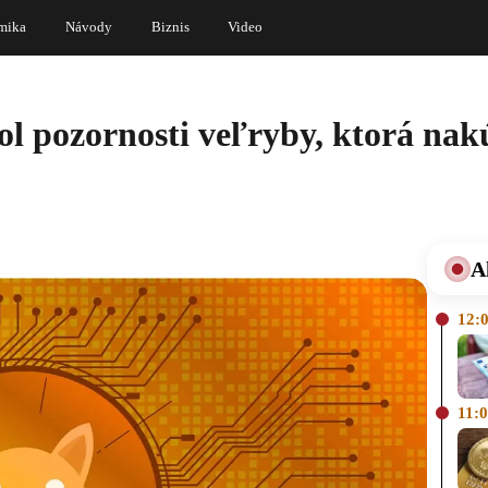
mika
Návody
Biznis
Video
l pozornosti veľryby, ktorá nak
A
12:
11: