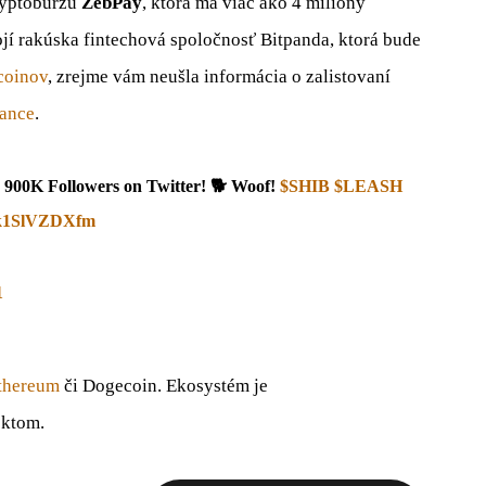
kryptoburzu
ZebPay
, ktorá má viac ako 4 milióny
ojí rakúska fintechová spoločnosť Bitpanda, ktorá bude
coinov
, zrejme vám neušla informácia o zalistovaní
ance
.
d 900K Followers on Twitter! 🐕 Woof!
$SHIB
$LEASH
m/k1SlVZDXfm
1
thereum
či Dogecoin. Ekosystém je
ektom.