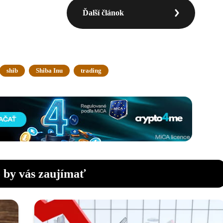
Ďalší článok
shib
Shiba Inu
trading
 by vás zaujímať