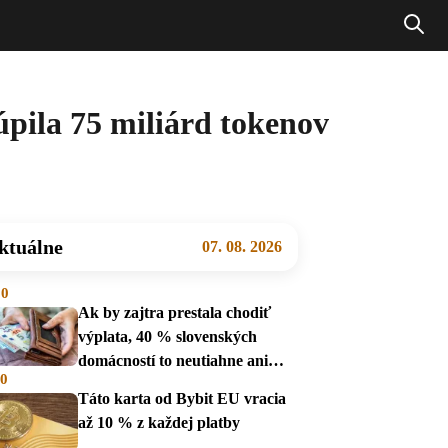
úpila 75 miliárd tokenov
ktuálne
07. 08. 2026
00
Ak by zajtra prestala chodiť
výplata, 40 % slovenských
domácností to neutiahne ani
00
mesiac
Táto karta od Bybit EU vracia
až 10 % z každej platby