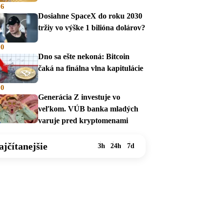
36
Dosiahne SpaceX do roku 2030
tržiy vo výške 1 bilióna dolárov?
00
Dno sa ešte nekoná: Bitcoin
čaká na finálna vlna kapitulácie
00
Generácia Z investuje vo
veľkom. VÚB banka mladých
varuje pred kryptomenami
ajčítanejšie
3h
24h
7d