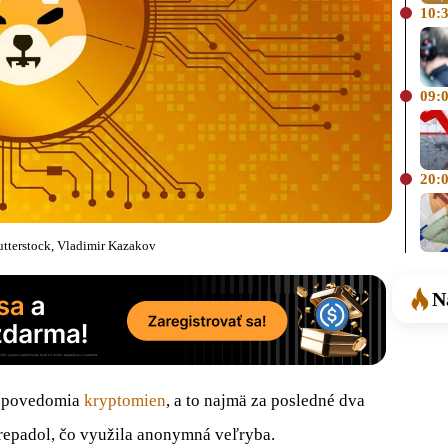
10:
09:
20:
utterstock, Vladimir Kazakov
N
o povedomia
kryptomien
, a to najmä za posledné dva
prepadol, čo využila anonymná veľryba.