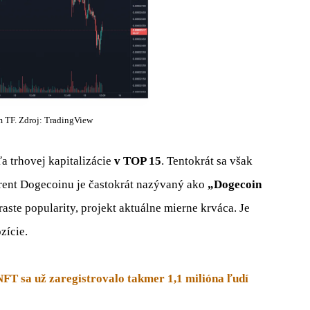
TF. Zdroj: TradingView
ľa trhovej kapitalizácie
v TOP 15
. Tentokrát sa však
kurent Dogecoinu je častokrát nazývaný ako
„Dogecoin
aste popularity, projekt aktuálne mierne krváca. Je
zície.
FT sa už zaregistrovalo takmer 1,1 milióna ľudí