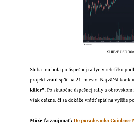
SHIB/BUSD 30m 
Shiba Inu bola po úspešnej rallye v rebríčku pod
projekt vrátil späť na 21. miesto. Najväčší kon
killer”
. Po skutočne úspešnej rally a obrovskom r
však otázne, či sa dokáže vrátiť späť na vyššie po
Môže ťa zaujímať:
Do poradovníka Coinbase N