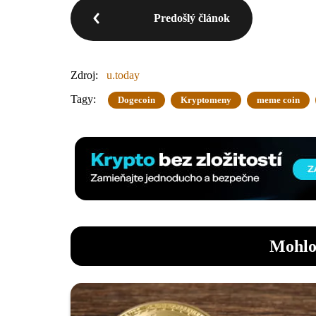
Predošlý článok
Zdroj:
u.today
Tagy:
Dogecoin
Kryptomeny
meme coin
Mohlo