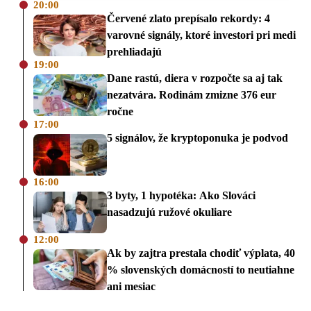
20:00
Červené zlato prepísalo rekordy: 4
varovné signály, ktoré investori pri medi
prehliadajú
19:00
Dane rastú, diera v rozpočte sa aj tak
nezatvára. Rodinám zmizne 376 eur
ročne
17:00
5 signálov, že kryptoponuka je podvod
16:00
3 byty, 1 hypotéka: Ako Slováci
nasadzujú ružové okuliare
12:00
Ak by zajtra prestala chodiť výplata, 40
% slovenských domácností to neutiahne
ani mesiac