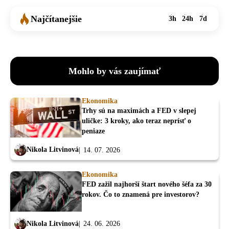
Najčítanejšie
3h
24h
7d
Mohlo by vás zaujímať
Ekonomika
Trhy sú na maximách a FED v slepej
uličke: 3 kroky, ako teraz neprísť o
peniaze
Nikola Litvinová
14. 07. 2026
Ekonomika
FED zažil najhorší štart nového šéfa za 30
rokov. Čo to znamená pre investorov?
Nikola Litvinová
24. 06. 2026