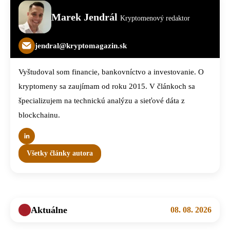
Marek Jendrál
Kryptomenový redaktor
jendral@kryptomagazin.sk
Vyštudoval som financie, bankovníctvo a investovanie. O
kryptomeny sa zaujímam od roku 2015. V článkoch sa
špecializujem na technickú analýzu a sieťové dáta z
blockchainu.
Všetky články autora
Aktuálne
08. 08. 2026