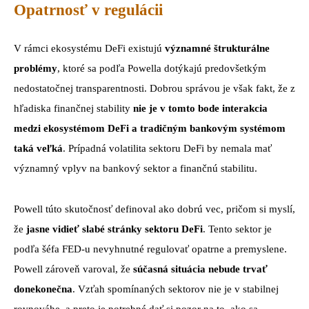
Opatrnosť v regulácii
V rámci ekosystému DeFi existujú
významné štrukturálne
problémy
, ktoré sa podľa Powella dotýkajú predovšetkým
nedostatočnej transparentnosti. Dobrou správou je však fakt, že z
hľadiska finančnej stability
nie je v tomto bode interakcia
medzi ekosystémom DeFi a tradičným bankovým systémom
taká veľká
. Prípadná volatilita sektoru DeFi by nemala mať
významný vplyv na bankový sektor a finančnú stabilitu.
Powell túto skutočnosť definoval ako dobrú vec, pričom si myslí,
že
jasne vidieť slabé stránky sektoru DeFi
. Tento sektor je
podľa šéfa FED-u nevyhnutné regulovať opatrne a premyslene.
Powell zároveň varoval, že
súčasná situácia nebude trvať
donekonečna
. Vzťah spomínaných sektorov nie je v stabilnej
rovnováhe, a preto je potrebné dať si pozor na to, ako sa