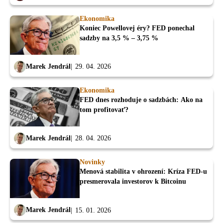
Ekonomika
Koniec Powellovej éry? FED ponechal
sadzby na 3,5 % – 3,75 %
Marek Jendrál
29. 04. 2026
Ekonomika
FED dnes rozhoduje o sadzbách: Ako na
tom profitovať?
Marek Jendrál
28. 04. 2026
Novinky
Menová stabilita v ohrození: Kríza FED-u
presmerovala investorov k Bitcoinu
Marek Jendrál
15. 01. 2026