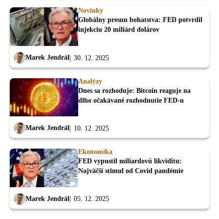
Novinky
Globálny presun bohatstva: FED potvrdil
injekciu 20 miliárd dolárov
Marek Jendrál
30. 12. 2025
Analýzy
Dnes sa rozhoduje: Bitcoin reaguje na
dlho očakávané rozhodnutie FED-u
Marek Jendrál
10. 12. 2025
Ekonomika
FED vypustil miliardovú likviditu:
Najväčší stimul od Covid pandémie
Marek Jendrál
05. 12. 2025