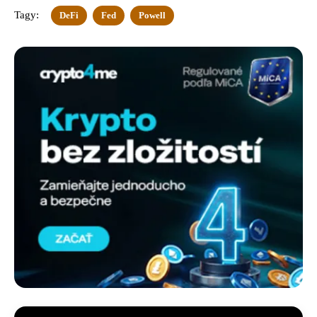
Tagy:
DeFi
Fed
Powell