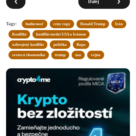
Ďalej
Tagy:
budúcnosť
ceny ropy
Donald Trump
Írán
Konflikt
konflikt medzi USA a Iránom
ozbrojený konflikt
politika
Ropa
svetová ekonomika
trump
usa
vojna