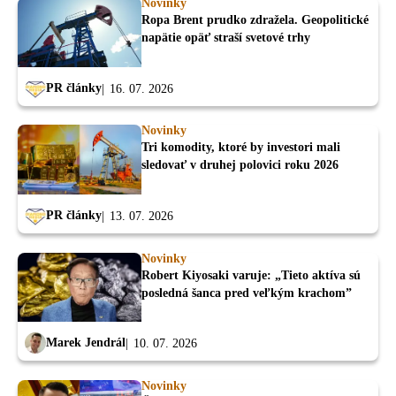
Novinky
Ropa Brent prudko zdražela. Geopolitické
napätie opäť straší svetové trhy
PR články
16. 07. 2026
Novinky
Tri komodity, ktoré by investori mali
sledovať v druhej polovici roku 2026
PR články
13. 07. 2026
Novinky
Robert Kiyosaki varuje: „Tieto aktíva sú
posledná šanca pred veľkým krachom”
Marek Jendrál
10. 07. 2026
Novinky