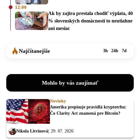
12:00
Ak by zajtra prestala chodiť výplata, 40
% slovenských domácností to neutiahne
ani mesiac
Najčítanejšie
3h
24h
7d
Mohlo by vás zaujímať
Novinky
Amerika prepisuje pravidlá kryptotrhu:
Čo Clarity Act znamená pre Bitcoin?
Nikola Litvinová
29. 07. 2026