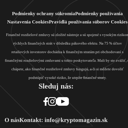
Podmienky ochrany súkromia
Podmienky používania
Nastavenia Cookies
Pravidlá používania súborov Cookies
Finančné rozdielové zmluvy sú zložité nástroje a sú spojené s vysokým riziko
rýchlych finančných strát v dôsledku pákového efektu. Na 75 % účtov
retailových investorov dochádza k finančným stratám pri obchodovaní s
finančnými rozdielovými zmluvami u tohto poskytovateľa. Mali by ste zvážiť, 
chápete, ako finančné rozdielové zmluvy fungujú, a či si môžete dovoliť
podstúpiť vysoké riziko, že utrpíte finančné straty.
Sleduj nás:
O nás
Kontakt: info@kryptomagazin.sk