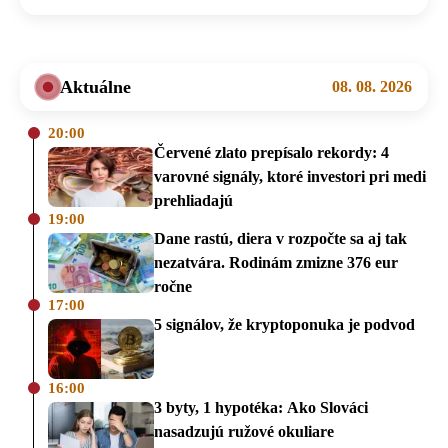
Aktuálne
08. 08. 2026
20:00
Červené zlato prepísalo rekordy: 4
varovné signály, ktoré investori pri medi
prehliadajú
19:00
Dane rastú, diera v rozpočte sa aj tak
nezatvára. Rodinám zmizne 376 eur
ročne
17:00
5 signálov, že kryptoponuka je podvod
16:00
3 byty, 1 hypotéka: Ako Slováci
nasadzujú ružové okuliare