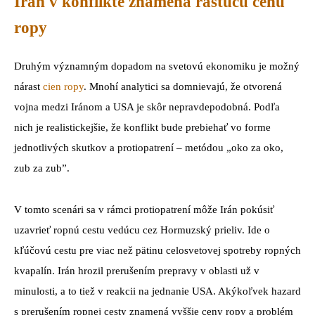
Irán v konflikte znamená rastúcu cenu
ropy
Druhým významným dopadom na svetovú ekonomiku je možný
nárast
cien ropy
. Mnohí analytici sa domnievajú, že otvorená
vojna medzi Iránom a USA je skôr nepravdepodobná. Podľa
nich je realistickejšie, že konflikt bude prebiehať vo forme
jednotlivých skutkov a protiopatrení – metódou „oko za oko,
zub za zub”.
V tomto scenári sa v rámci protiopatrení môže Irán pokúsiť
uzavrieť ropnú cestu vedúcu cez Hormuzský prieliv. Ide o
kľúčovú cestu pre viac než pätinu celosvetovej spotreby ropných
kvapalín. Irán hrozil prerušením prepravy v oblasti už v
minulosti, a to tiež v reakcii na jednanie USA. Akýkoľvek hazard
s prerušením ropnej cesty znamená vyššie ceny ropy a problém