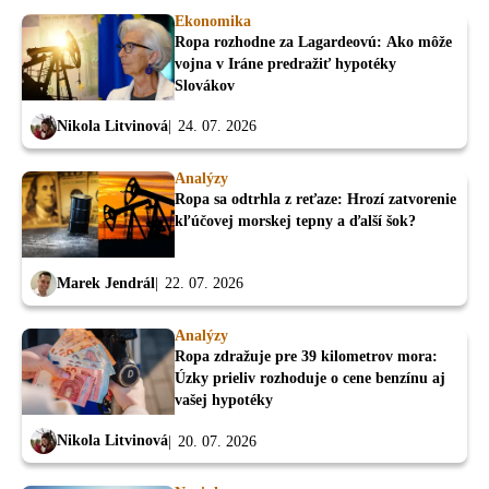
Ekonomika
Ropa rozhodne za Lagardeovú: Ako môže
vojna v Iráne predražiť hypotéky
Slovákov
Nikola Litvinová
24. 07. 2026
Analýzy
Ropa sa odtrhla z reťaze: Hrozí zatvorenie
kľúčovej morskej tepny a ďalší šok?
Marek Jendrál
22. 07. 2026
Analýzy
Ropa zdražuje pre 39 kilometrov mora:
Úzky prieliv rozhoduje o cene benzínu aj
vašej hypotéky
Nikola Litvinová
20. 07. 2026