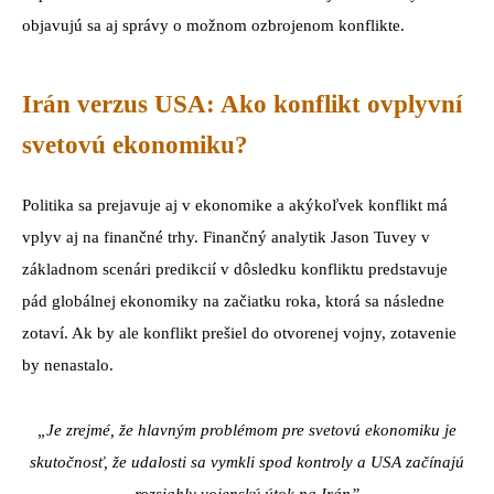
objavujú sa aj správy o možnom ozbrojenom konflikte.
Irán verzus USA: Ako konflikt ovplyvní
svetovú ekonomiku?
Politika sa prejavuje aj v ekonomike a akýkoľvek konflikt má
vplyv aj na finančné trhy. Finančný analytik Jason Tuvey v
základnom scenári predikcií v dôsledku konfliktu predstavuje
pád globálnej ekonomiky na začiatku roka, ktorá sa následne
zotaví. Ak by ale konflikt prešiel do otvorenej vojny, zotavenie
by nenastalo.
„Je zrejmé, že hlavným problémom pre svetovú ekonomiku je
skutočnosť, že udalosti sa vymkli spod kontroly a USA začínajú
rozsiahly vojenský útok na Irán”