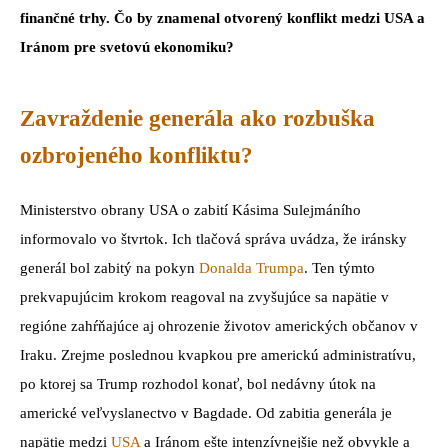
finančné trhy. Čo by znamenal otvorený konflikt medzi USA a
Iránom pre svetovú ekonomiku?
Zavraždenie generála ako rozbuška
ozbrojeného konfliktu?
Ministerstvo obrany USA o zabití Kásima Sulejmáního
informovalo vo štvrtok. Ich tlačová správa uvádza, že iránsky
generál bol zabitý na pokyn
Donalda Trumpa
. Ten týmto
prekvapujúcim krokom reagoval na zvyšujúce sa napätie v
regióne zahŕňajúce aj ohrozenie životov amerických občanov v
Iraku. Zrejme poslednou kvapkou pre americkú administratívu,
po ktorej sa Trump rozhodol konať, bol nedávny útok na
americké veľvyslanectvo v Bagdade. Od zabitia generála je
napätie medzi
USA
a Iránom ešte intenzívnejšie než obvykle a