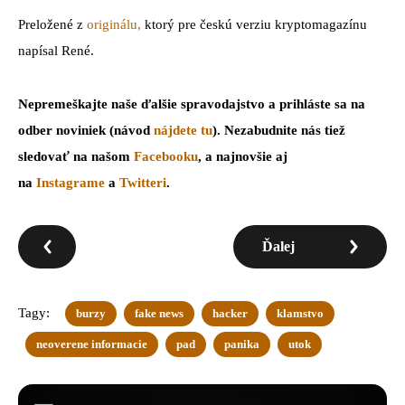
Preložené z
originálu,
ktorý pre českú verziu kryptomagazínu
napísal René.
Nepremeškajte naše ďalšie spravodajstvo a prihláste sa na
odber noviniek (návod
nájdete tu
). Nezabudnite nás tiež
sledovať na našom
Facebooku
, a najnovšie aj
na
Instagrame
a
Twitteri
.
Ďalej
Tagy:
burzy
fake news
hacker
klamstvo
neoverene informacie
pad
panika
utok