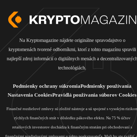
Na Kryptomagazine nájdete originálne spravodajstvo o
kryptomenách tvorené odborníkmi, ktorí z tohto magazínu spravili
najlepší zdroj informácií o digitálnych menách a decentralizovanýc
technológiách.
Podmienky ochrany súkromia
Podmienky používania
Nastavenia Cookies
Pravidlá používania súborov Cookies
Finančné rozdielové zmluvy sú zložité nástroje a sú spojené s vysokým riziko
rýchlych finančných strát v dôsledku pákového efektu. Na 75 % účtov
retailových investorov dochádza k finančným stratám pri obchodovaní s
finančnými rozdielovými zmluvami u tohto poskytovateľa. Mali by ste zvážiť, 