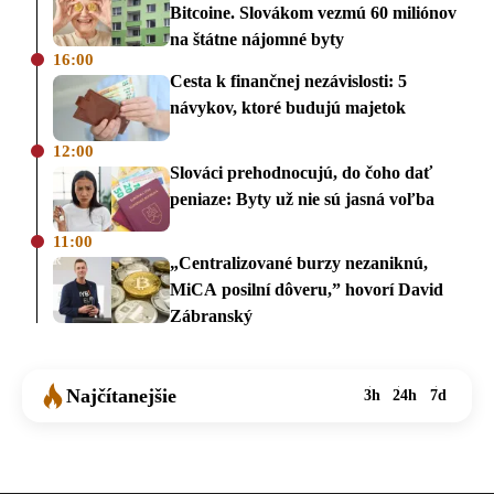
Bitcoine. Slovákom vezmú 60 miliónov
na štátne nájomné byty
16:00
Cesta k finančnej nezávislosti: 5
návykov, ktoré budujú majetok
12:00
Slováci prehodnocujú, do čoho dať
peniaze: Byty už nie sú jasná voľba
11:00
„Centralizované burzy nezaniknú,
MiCA posilní dôveru,” hovorí David
Zábranský
Najčítanejšie
3h
24h
7d