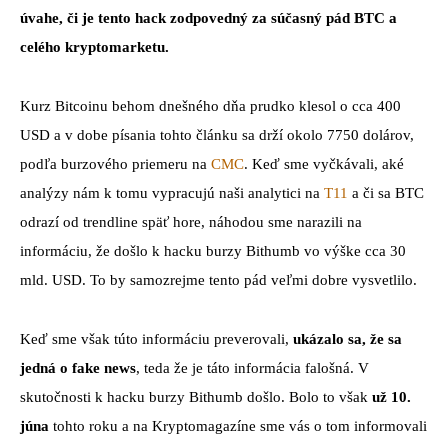
úvahe, či je tento hack zodpovedný za súčasný pád BTC a
celého kryptomarketu.
Kurz Bitcoinu behom dnešného dňa prudko klesol o cca 400
USD a v dobe písania tohto článku sa drží okolo 7750 dolárov,
podľa burzového priemeru na
CMC
. Keď sme vyčkávali, aké
analýzy nám k tomu vypracujú naši analytici na
T11
a či sa BTC
odrazí od trendline späť hore, náhodou sme narazili na
informáciu, že došlo k hacku burzy Bithumb vo výške cca 30
mld. USD. To by samozrejme tento pád veľmi dobre vysvetlilo.
Keď sme však túto informáciu preverovali,
ukázalo sa, že sa
jedná o fake news
, teda že je táto informácia falošná. V
skutočnosti k hacku burzy Bithumb došlo. Bolo to však
už 10.
júna
tohto roku a na Kryptomagazíne sme vás o tom informovali