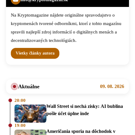
Na Kryptomagazine nájdete originálne spravodajstvo o
kryptomenách tvorené odborníkmi, ktorí z tohto magazínu
spravili najlepší zdroj informácií o digitálnych menách a
decentralizovaných technológiách.
Všetky články autora
Aktuálne
09. 08. 2026
20:00
Wall Street si nechá zisky: AI bublina
pošle účet úplne inde
19:00
Američania sporia na dôchodok v