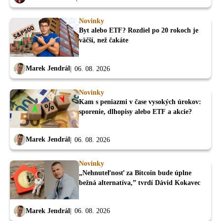
Novinky
Byt alebo ETF? Rozdiel po 20 rokoch je
väčší, než čakáte
Marek Jendrál
06. 08. 2026
Novinky
Kam s peniazmi v čase vysokých úrokov:
sporenie, dlhopisy alebo ETF a akcie?
Marek Jendrál
06. 08. 2026
Novinky
„Nehnuteľnosť za Bitcoin bude úplne
bežná alternatíva,” tvrdí Dávid Kokavec
Marek Jendrál
06. 08. 2026