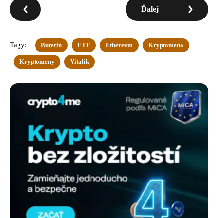
Ďalej
Tagy:
Buterin
ETF
Ethereum
Kryptomena
Kryptomeny
Vitalik