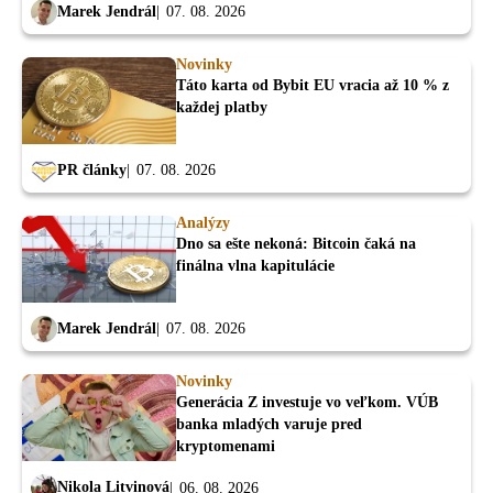
Marek Jendrál
07. 08. 2026
Novinky
Táto karta od Bybit EU vracia až 10 % z
každej platby
PR články
07. 08. 2026
Analýzy
Dno sa ešte nekoná: Bitcoin čaká na
finálna vlna kapitulácie
Marek Jendrál
07. 08. 2026
Novinky
Generácia Z investuje vo veľkom. VÚB
banka mladých varuje pred
kryptomenami
Nikola Litvinová
06. 08. 2026