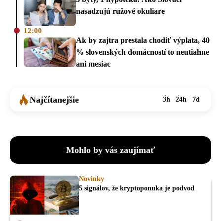
nasadzujú ružové okuliare
12:00
Ak by zajtra prestala chodiť výplata, 40
% slovenských domácností to neutiahne
ani mesiac
Najčítanejšie
3h
24h
7d
Mohlo by vás zaujímať
Novinky
5 signálov, že kryptoponuka je podvod