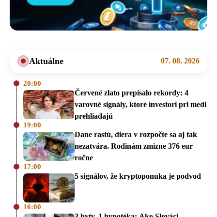
Aktuálne
07. 08. 2026
20:00
Červené zlato prepísalo rekordy: 4
varovné signály, ktoré investori pri medi
prehliadajú
19:00
Dane rastú, diera v rozpočte sa aj tak
nezatvára. Rodinám zmizne 376 eur
ročne
17:00
5 signálov, že kryptoponuka je podvod
16:00
3 byty, 1 hypotéka: Ako Slováci