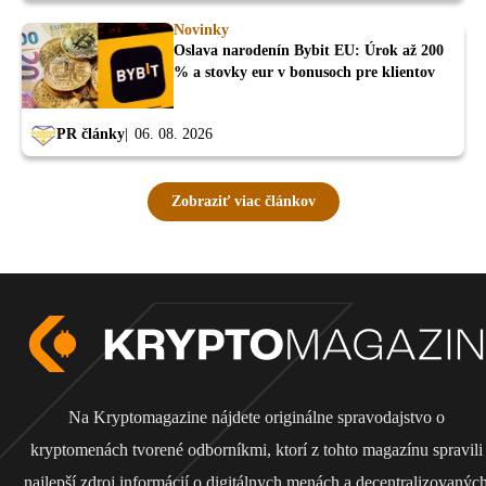
Novinky
Oslava narodenín Bybit EU: Úrok až 200
% a stovky eur v bonusoch pre klientov
PR články
06. 08. 2026
Zobraziť viac článkov
Na Kryptomagazine nájdete originálne spravodajstvo o
kryptomenách tvorené odborníkmi, ktorí z tohto magazínu spravili
najlepší zdroj informácií o digitálnych menách a decentralizovanýc