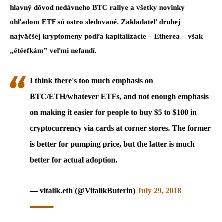
hlavný dôvod nedávneho BTC rallye a všetky novinky
ohľadom ETF sú ostro sledované. Zakladateľ druhej
najväčšej kryptomeny podľa kapitalizácie – Etherea – však
„étéefkám” veľmi nefandí.
I think there's too much emphasis on
BTC/ETH/whatever ETFs, and not enough emphasis
on making it easier for people to buy $5 to $100 in
cryptocurrency via cards at corner stores. The former
is better for pumping price, but the latter is much
better for actual adoption.
— vitalik.eth (@VitalikButerin)
July 29, 2018