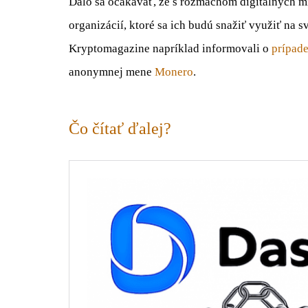
Dalo sa očakávať, že s rozmachom digitálnych mi
organizácií, ktoré sa ich budú snažiť využiť na 
Kryptomagazine napríklad informovali o
prípad
anonymnej mene
Monero
.
Čo čítať ďalej?