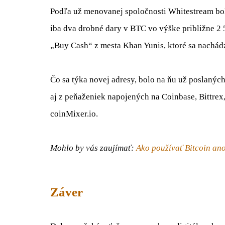
Podľa už menovanej spoločnosti Whitestream bol
iba dva drobné dary v BTC vo výške približne 2 
„Buy Cash“ z mesta Khan Yunis, ktoré sa nachád
Čo sa týka novej adresy, bolo na ňu už poslanýc
aj z peňaženiek napojených na Coinbase, Bittrex
coinMixer.io.
Mohlo by vás zaujímať:
Ako používať Bitcoin an
Záver