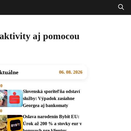
aktivity aj pomocou
ktuálne
06. 08. 2026
00
Slovenská sporiteľňa odstaví
služby: Výpadok zasiahne
Georgea aj bankomaty
00
Oslava narodenín Bybit EU:
Úrok až 200 % a stovky eur v
bonusoch pre klientov