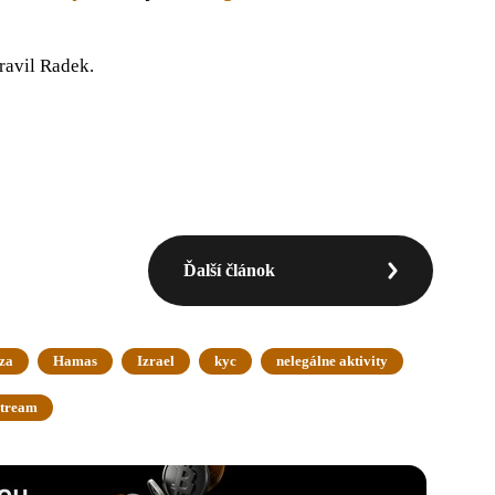
ravil Radek.
Ďalší článok
za
Hamas
Izrael
kyc
nelegálne aktivity
stream