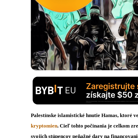
Palestínske islamistické hnutie Hamas, ktoré ved
kryptomien
. Cieľ tohto počínania je celkom z
svojich stúpencov peňažné dary na financovanie