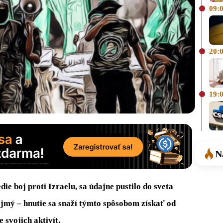
09:
20:
19:
N
ie boj proti Izraelu, sa údajne pustilo do sveta
rejmý – hnutie sa snaží týmto spôsobom získať od
 svojich aktivít.