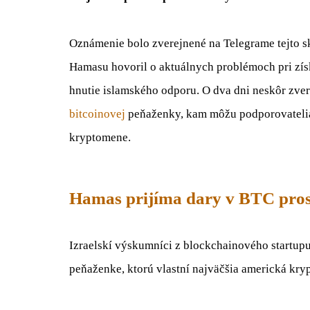
Oznámenie bolo zverejnené na Telegrame tejto s
Hamasu hovoril o aktuálnych problémoch pri získ
hnutie islamského odporu. O dva dni neskôr zve
bitcoinovej
peňaženky, kam môžu podporovatelia t
kryptomene.
Hamas prijíma dary v BTC pros
Izraelskí výskumníci z blockchainového startup
peňaženke, ktorú vlastní najväčšia americká kry