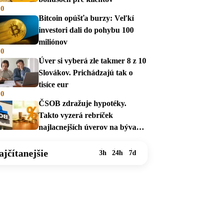
00
Bitcoin opúšťa burzy: Veľkí
investori dali do pohybu 100
miliónov
00
Úver si vyberá zle takmer 8 z 10
Slovákov. Prichádzajú tak o
tisíce eur
00
ČSOB zdražuje hypotéky.
Takto vyzerá rebríček
najlacnejších úverov na bývanie
v auguste 2026
ajčítanejšie
3h
24h
7d