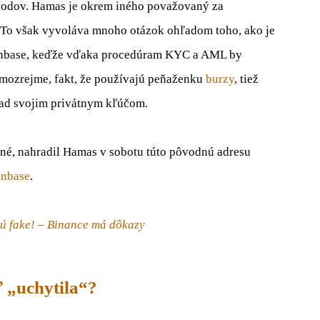
vodov. Hamas je okrem iného považovaný za
Ú. To však vyvoláva mnoho otázok ohľadom toho, ako je
oinbase, keďže vďaka procedúram KYC a AML by
amozrejme, fakt, že používajú peňaženku
burzy
, tiež
nad svojim privátnym kľúčom.
ené, nahradil Hamas v sobotu túto pôvodnú adresu
inbase
.
ú fake! – Binance má dôkazy
 „uchytila“?