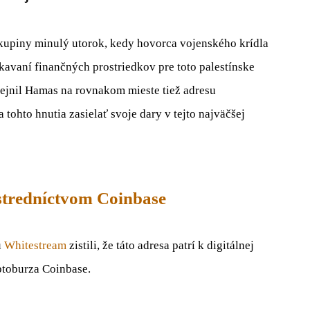
kupiny minulý utorok, kedy hovorca vojenského krídla
avaní finančných prostriedkov pre toto palestínske
rejnil Hamas na rovnakom mieste tiež adresu
ohto hnutia zasielať svoje dary v tejto najväčšej
tredníctvom Coinbase
u
Whitestream
zistili, že táto adresa patrí k digitálnej
ptoburza Coinbase.