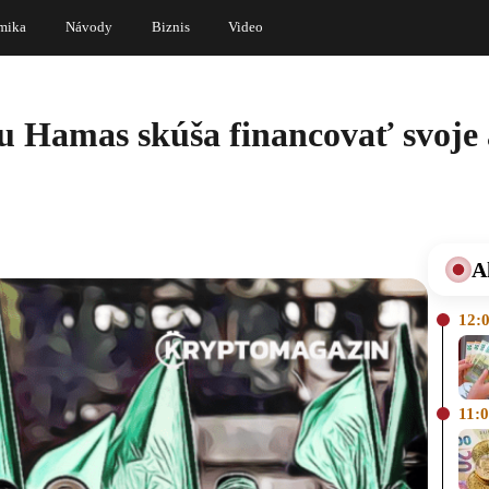
mika
Návody
Biznis
Video
u Hamas skúša financovať svoje 
A
12:
11: