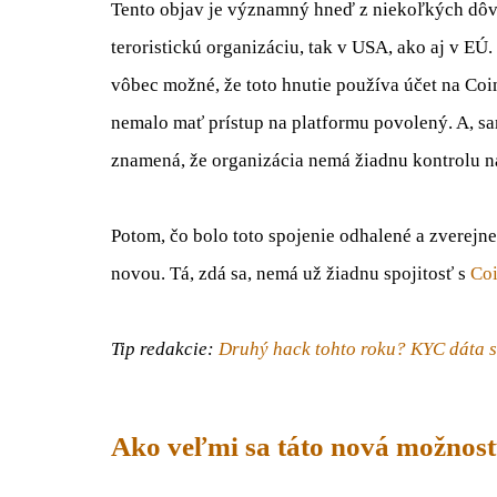
Tento objav je významný hneď z niekoľkých dô
teroristickú organizáciu, tak v USA, ako aj v E
vôbec možné, že toto hnutie používa účet na C
nemalo mať prístup na platformu povolený. A, s
znamená, že organizácia nemá žiadnu kontrolu 
Potom, čo bolo toto spojenie odhalené a zverejn
novou. Tá, zdá sa, nemá už žiadnu spojitosť s
Co
Tip redakcie:
Druhý hack tohto roku? KYC dáta s
Ako veľmi sa táto nová možnosť