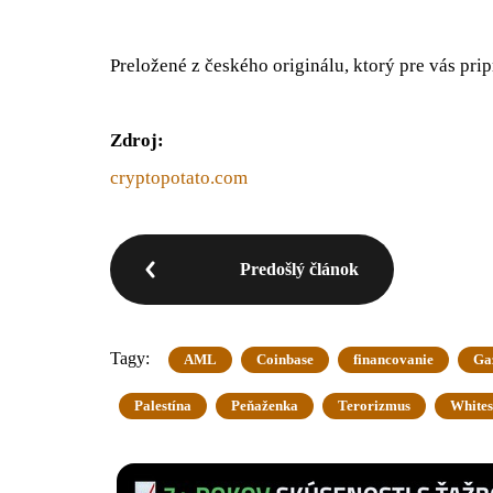
Preložené z českého originálu, ktorý pre vás prip
Zdroj:
cryptopotato.com
Predošlý článok
Tagy:
AML
Coinbase
financovanie
Ga
Palestína
Peňaženka
Terorizmus
White