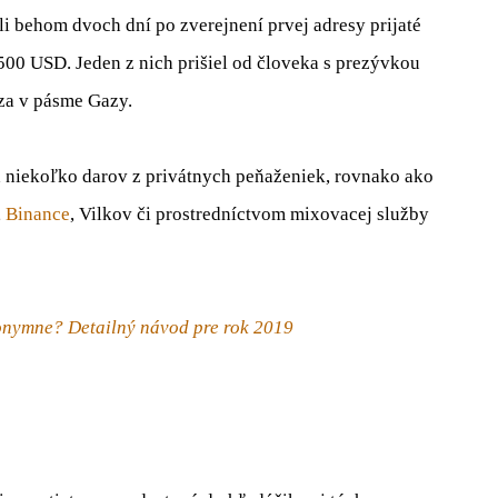
i behom dvoch dní po zverejnení prvej adresy prijaté
500 USD. Jeden z nich prišiel od človeka s prezývkou
za v pásme Gazy.
h niekoľko darov z privátnych peňaženiek, rovnako ako
,
Binance
, Vilkov či prostredníctvom mixovacej služby
onymne? Detailný návod pre rok 2019