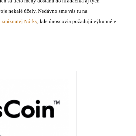
en sa tieto meny dostanú do hľadáčika aj tých
svoje nekalé účely. Nedávno sme vás tu na
e zmiznutej Nórky
, kde únoscovia požadujú výkupné v