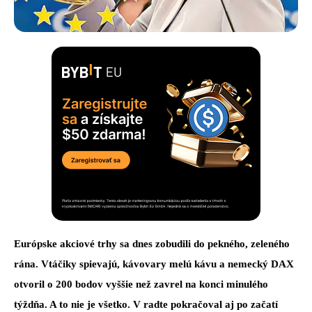
Európske akciové trhy sa dnes zobudili do pekného, zeleného
rána. Vtáčiky spievajú, kávovary melú kávu a nemecký DAX
otvoril o 200 bodov vyššie než zavrel na konci minulého
týždňa. A to nie je všetko. V radte pokračoval aj po začatí