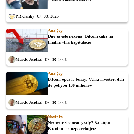
PR články
07. 08. 2026
Analýzy
Dno sa ešte nekoná: Bitcoin čaká na
finálna vlna kapitulácie
Marek Jendrál
07. 08. 2026
Analýzy
Bitcoin opúšťa burzy: Veľkí investori dali
do pohybu 100 miliónov
Marek Jendrál
06. 08. 2026
Novinky
Nechcete sledovať grafy? Na kúpu
Bitcoinu ich nepotrebujete