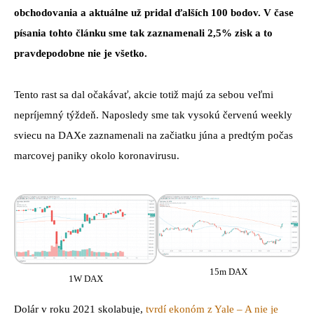
obchodovania a aktuálne už pridal ďalších 100 bodov. V čase
písania tohto článku sme tak zaznamenali 2,5% zisk a to
pravdepodobne nie je všetko.
Tento rast sa dal očakávať, akcie totiž majú za sebou veľmi
nepríjemný týždeň. Naposledy sme tak vysokú červenú weekly
sviecu na DAXe zaznamenali na začiatku júna a predtým počas
marcovej paniky okolo koronavirusu.
15m DAX
1W DAX
Dolár v roku 2021 skolabuje,
tvrdí ekonóm z Yale – A nie je