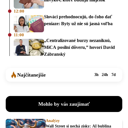
12:00
Slováci prehodnocujú, do čoho dať
peniaze: Byty už nie sú jasná voľba
11:00
„Centralizované burzy nezaniknú,
MiCA posilní dôveru,” hovorí David
Zábranský
Najčítanejšie
3h
24h
7d
Mohlo by vás zaujímať
Analýzy
Wall Street si nechá zisky: AI bublina