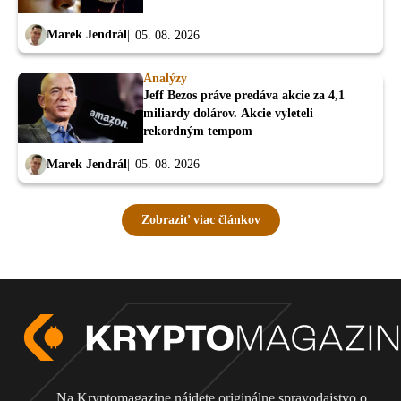
Marek Jendrál
05. 08. 2026
Analýzy
Jeff Bezos práve predáva akcie za 4,1
miliardy dolárov. Akcie vyleteli
rekordným tempom
Marek Jendrál
05. 08. 2026
Zobraziť viac článkov
Na Kryptomagazine nájdete originálne spravodajstvo o