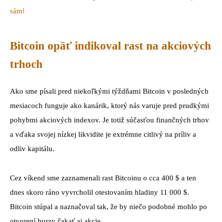
sám!
Bitcoin opäť indikoval rast na akciových
trhoch
Ako sme písali pred niekoľkými týždňami Bitcoin v posledných
mesiacoch funguje ako kanárik, ktorý nás varuje pred prudkými
pohybmi akciových indexov. Je totiž súčasťou finančných trhov
a vďaka svojej nízkej likvidite je extrémne citlivý na príliv a
odliv kapitálu.
Cez víkend sme zaznamenali rast Bitcoinu o cca 400 $ a ten
dnes skoro ráno vyvrcholil otestovaním hladiny 11 000 $.
Bitcoin stúpal a naznačoval tak, že by niečo podobné mohlo po
otvorení burzy čakať aj akcie.