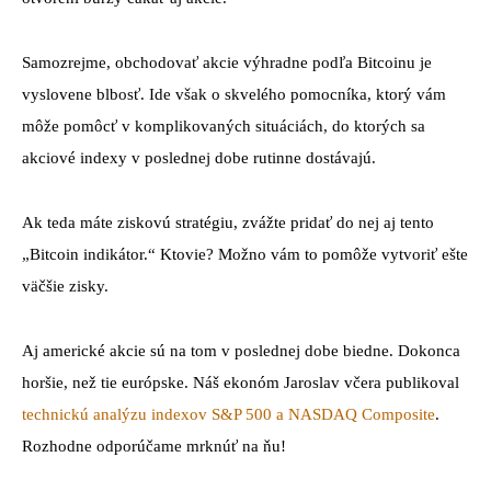
Samozrejme, obchodovať akcie výhradne podľa Bitcoinu je
vyslovene blbosť. Ide však o skvelého pomocníka, ktorý vám
môže pomôcť v komplikovaných situáciách, do ktorých sa
akciové indexy v poslednej dobe rutinne dostávajú.
Ak teda máte ziskovú stratégiu, zvážte pridať do nej aj tento
„Bitcoin indikátor.“ Ktovie? Možno vám to pomôže vytvoriť ešte
väčšie zisky.
Aj americké akcie sú na tom v poslednej dobe biedne. Dokonca
horšie, než tie európske. Náš ekonóm Jaroslav včera publikoval
technickú analýzu indexov S&P 500 a NASDAQ Composite
.
Rozhodne odporúčame mrknúť na ňu!