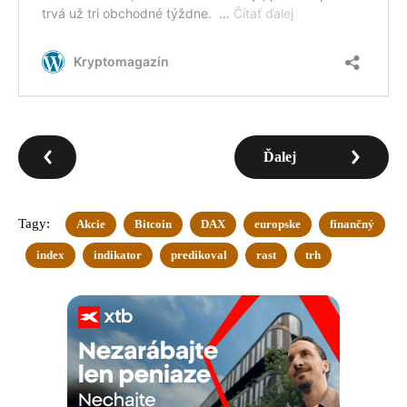
Ďalej
Tagy:
Akcie
Bitcoin
DAX
europske
finančný
index
indikator
predikoval
rast
trh