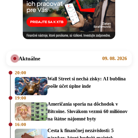
Aktuálne
09. 08. 2026
20:00
Wall Street si nechá zisky: AI bublina
pošle účet úplne inde
19:00
Američania sporia na dôchodok v
Bitcoine. Slovákom vezmú 60 miliónov
na štátne nájomné byty
16:00
Cesta k finančnej nezávislosti: 5
návykov, ktoré budujú majetok