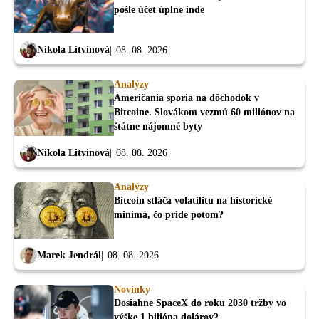
pošle účet úplne inde
Nikola Litvinová
08. 08. 2026
Analýzy
Američania sporia na dôchodok v
Bitcoine. Slovákom vezmú 60 miliónov na
štátne nájomné byty
Nikola Litvinová
08. 08. 2026
Analýzy
Bitcoin stláča volatilitu na historické
minimá, čo príde potom?
Marek Jendrál
08. 08. 2026
Novinky
Dosiahne SpaceX do roku 2030 tržby vo
výške 1 bilióna dolárov?