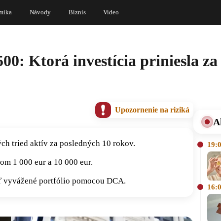
mika
Návody
Biznis
Video
 500: Ktorá investícia priniesla z
Upozornenie na riziká
A
ch tried aktív za posledných 10 rokov.
19:
lom 1 000 eur a 10 000 eur.
dať vyvážené portfólio pomocou DCA.
16: