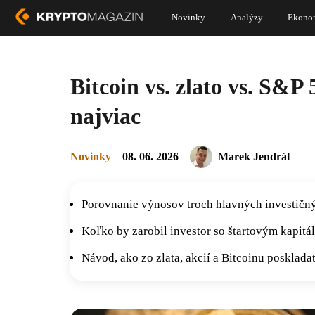
Novinky
Analýzy
Ekono
Bitcoin vs. zlato vs. S&P
najviac
Novinky
08. 06. 2026
Marek Jendrál
Porovnanie výnosov troch hlavných investičný
Koľko by zarobil investor so štartovým kapitá
Návod, ako zo zlata, akcií a Bitcoinu poskla