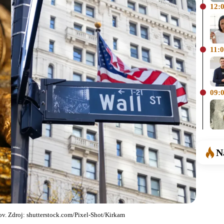
12:
11:
09:
N
kov. Zdroj: shutterstock.com/Pixel-Shot/Kirkam