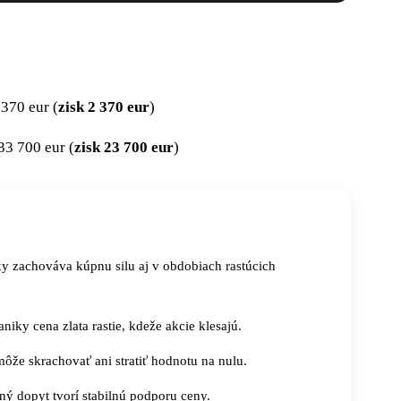
370 eur (
zisk 2 370 eur
)
33 700 eur (
zisk 23 700 eur
)
icky zachováva kúpnu silu aj v obdobiach rastúcich
aniky cena zlata rastie, kdeže akcie klesajú.
môže skrachovať ani stratiť hodnotu na nulu.
ný dopyt tvorí stabilnú podporu ceny.