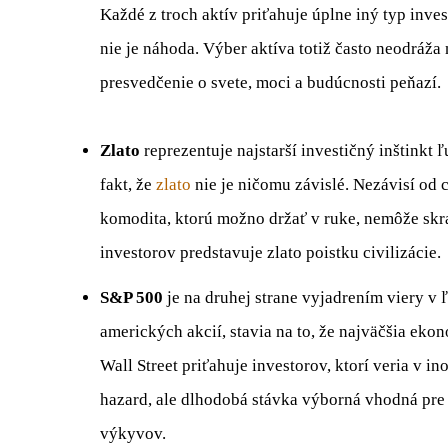
Každé z troch aktív priťahuje úplne iný typ inve
nie je náhoda. Výber aktíva totiž často neodráža 
presvedčenie o svete, moci a budúcnosti peňazí.
Zlato
reprezentuje najstarší investičný inštinkt ľ
fakt, že
zlato
nie je ničomu závislé. Nezávisí od 
komodita, ktorú možno držať v ruke, nemôže skra
investorov predstavuje zlato poistku civilizácie.
S&P 500
je na druhej strane vyjadrením viery v 
amerických akcií, stavia na to, že najväčšia eko
Wall Street priťahuje investorov, ktorí veria v ino
hazard, ale dlhodobá stávka výborná vhodná pre 
výkyvov.