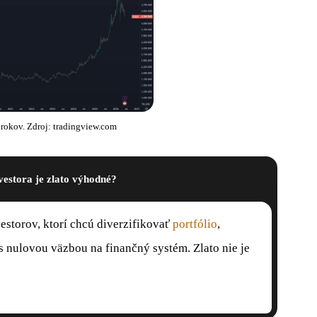
0 rokov. Zdroj: tradingview.com
vestora je zlato výhodné?
storov, ktorí chcú diverzifikovať
portfólio
,
 s nulovou väzbou na finančný systém. Zlato nie je