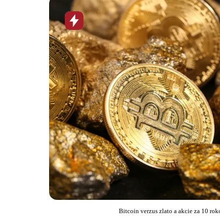
Horúca
novinka
Bitcoin verzus zlato a akcie za 10 ro