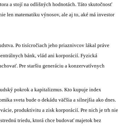
stora a stojí na odlišných hodnotách. Táto skutočnosť
nie len matematiku výnosov, ale aj to, aké má investor
udstva. Po tisícročiach jeho priaznivcov lákal práve
centrálnych bánk, vlád ani korporácií. Fyzická
chovať. Pre staršiu generáciu a konzervatívnych
ľudský pokrok a kapitalizmus. Kto kupuje index
nomika sveta bude o dekádu väčšia a silnejšia ako dnes.
vácie, produktivitu a zisk korporácií. Pre nich je trh nie
strednú triedu, ktorá chce budovať majetok bez