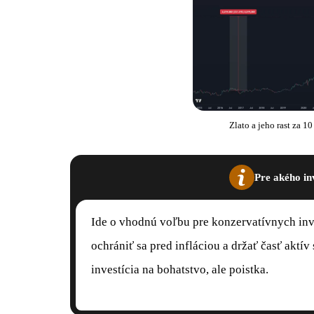
Zlato a jeho rast za 1
Pre akého in
Ide o vhodnú voľbu pre konzervatívnych inve
ochrániť sa pred infláciou a držať časť aktív
investícia na bohatstvo, ale poistka.