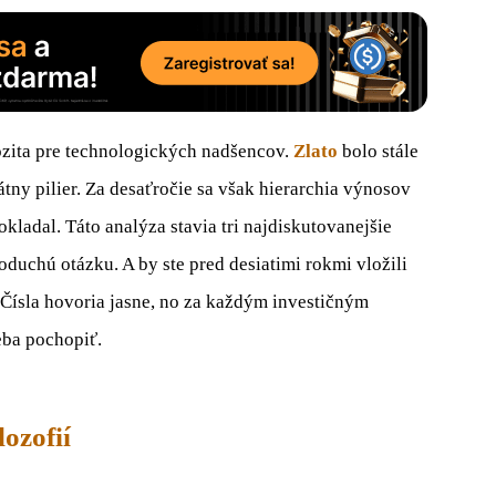
ozita pre technologických nadšencov.
Zlato
bolo stále
tny pilier. Za desaťročie sa však hierarchia výnosov
kladal. Táto analýza stavia tri najdiskutovanejšie
oduchú otázku. A by ste pred desiatimi rokmi vložili
? Čísla hovoria jasne, no za každým investičným
reba pochopiť.
lozofií