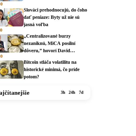
00
Slováci prehodnocujú, do čoho
dať peniaze: Byty už nie sú
jasná voľba
00
„Centralizované burzy
nezaniknú, MiCA posilní
dôveru,” hovorí David
00
Zábranský
Bitcoin stláča volatilitu na
historické minimá, čo príde
potom?
ajčítanejšie
3h
24h
7d