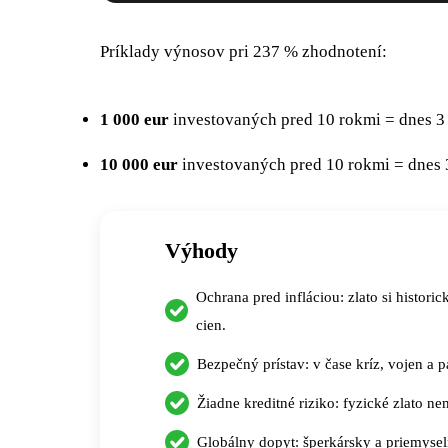
Príklady výnosov pri 237 % zhodnotení:
1 000 eur
investovaných pred 10 rokmi = dnes 3 
10 000 eur
investovaných pred 10 rokmi = dnes 
Výhody
Ochrana pred infláciou: zlato si histor
cien.
Bezpečný prístav: v čase kríz, vojen a p
Žiadne kreditné riziko: fyzické zlato ne
Globálny dopyt: šperkársky a priemysel