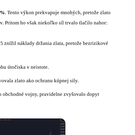
7 %
. Tento výkon prekvapuje mnohých, pretože zlato
 Pritom ho však niekoľko síl trvalo tlačilo nahor:
 znížil náklady držania zlata, pretože bezrizikové
hu útočiska v neistote.
ovala zlato ako ochranu kúpnej sily.
po obchodné vojny, pravidelne zvyšovalo dopyt