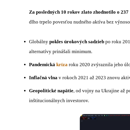
Za posledných 10 rokov zlato zhodnotilo o 23
dlho trpelo povesťou nudného aktíva bez výnosov.
Globálny
pokles úrokových sadzieb
po roku 2015
alternatívy prinášali minimum.
Pandemická
kríza
roku 2020 zvýraznila jeho úlo
Inflačná vlna
v rokoch 2021 až 2023 znovu aktiv
Geopolitické napätie
, od vojny na Ukrajine až 
inštitucionálnych investorov.