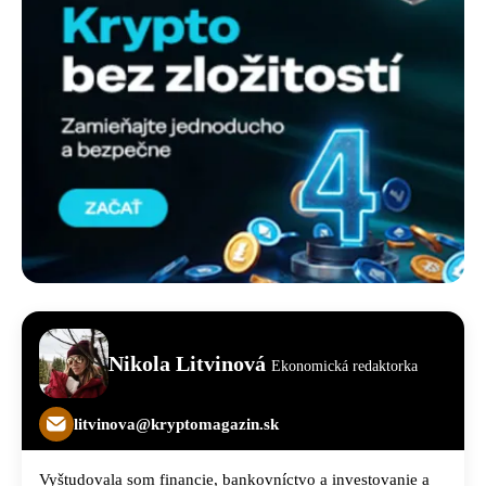
Nikola Litvinová
Ekonomická redaktorka
litvinova@kryptomagazin.sk
Vyštudovala som financie, bankovníctvo a investovanie a