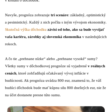
v konaní o dôchodok.
Navyše, prognóza zobrazuje
tri scenáre
: základný, optimistický
a pesimistický. Každý z nich počíta s iným vývojom ekonomiky.
Skutočná výška dôchodku
závisí od toho, ako sa bude vyvíjať
vaša kariéra, zárobky aj slovenská ekonomika
v nasledujúcich
rokoch.
A čo tie „prehnane nízke“ alebo „prehnane vysoké“ sumy?
Všetky sumy v dôchodkovej prognóze sú vyjadrené
v reálnych
cenách
, ktoré zohľadňujú očakávaný vývoj inflácie v
budúcnosti. Ak prognóza uvádza 800 eur, znamená to, že váš
budúci dôchodok bude mať kúpnu silu 800 dnešných eur, nie že
na účet dostanete presne túto sumu.