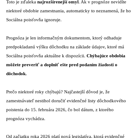
Toto je zďaleka
najrozšírenejší omyl
. Ak v prognóze nevidíte
niektoré obdobie zamestnania, automaticky to neznamená, že ho
Sociálna poisťovňa ignoruje.
Prognóza je len informačným dokumentom, ktorý odhaduje
predpokladanú výšku dôchodku na základe údajov, ktoré má
Sociálna poisťovňa aktuálne k dispozícii.
Chýbajúce obdobia
môžete preveriť a doplniť ešte pred podaním žiadosti o
dôchodok.
Prečo niektoré roky chýbajú? Najčastejší dôvod je, že
zamestnávateľ nestihol doručiť evidenčné listy dôchodkového
poistenia do 15. februára 2026, čo bol dátum, z ktorého
prognóza vychádza.
Od začiatku roka 2026 platí nová legislatíva, ktorá evidenčné