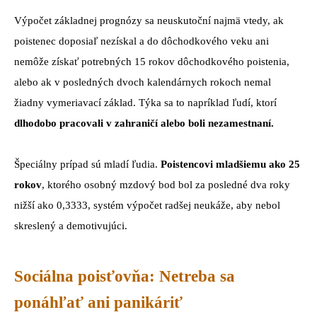
Výpočet základnej prognózy sa neuskutoční najmä vtedy, ak
poistenec doposiaľ nezískal a do dôchodkového veku ani
nemôže získať potrebných 15 rokov dôchodkového poistenia,
alebo ak v posledných dvoch kalendárnych rokoch nemal
žiadny vymeriavací základ. Týka sa to napríklad ľudí, ktorí
dlhodobo pracovali v zahraničí alebo boli nezamestnaní.
Špeciálny prípad sú mladí ľudia.
Poistencovi mladšiemu ako 25
rokov
, ktorého osobný mzdový bod bol za posledné dva roky
nižší ako 0,3333, systém výpočet radšej neukáže, aby nebol
skreslený a demotivujúci.
Sociálna poisťovňa: Netreba sa
ponáhľať ani panikáriť