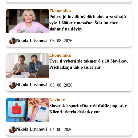
Ekonomika
Poberajú invalidný dôchodok a zarábajú
vyše 1 600 eur mesačne. Štát im chce
siahnuť na dávky
Nikola Litvinová
06. 08. 2026
Ekonomika
Úver si vyberá zle takmer 8 z 10 Slovákov.
Prichádzajú tak o tisíce eur
Nikola Litvinová
05. 08. 2026
Novinky
Slovenská sporiteľňa ruší ďalšie poplatky.
Klienti ušetria desiatky eur
Nikola Litvinová
04. 08. 2026