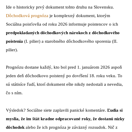
Ide o historicky prvý dokument tohto druhu na Slovensku.
Dôchodková prognóza
je komplexný dokument, ktorým
Sociálna poisťovňa od roku 2026 informuje poistencov o ich
predpokladaných dôchodkových nárokoch z dôchodkového
poistenia
(I. pilier) a starobného dôchodkového sporenia (II.
pilier).
Prognózu dostane každý, kto bol pred 1. januárom 2026 aspoň
jeden deň dôchodkovo poistený po dovŕšení 18. roku veku. To
sú státisíce ľudí, ktorí dokument ešte nikdy nedostali a nevedia,
čo s ním.
Výsledok? Sociálne siete zaplavili panické komentáre.
Ľudia si
myslia, že im štát kradne odpracované roky, že dostanú nízky
dôchodok
alebo že ich prognóza je záväzný rozsudok. Nič z