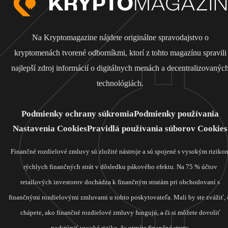
Na Kryptomagazine nájdete originálne spravodajstvo o
kryptomenách tvorené odborníkmi, ktorí z tohto magazínu spravili
najlepší zdroj informácií o digitálnych menách a decentralizovanýc
technológiách.
Podmienky ochrany súkromia
Podmienky používania
Nastavenia Cookies
Pravidlá používania súborov Cookies
Finančné rozdielové zmluvy sú zložité nástroje a sú spojené s vysokým riziko
rýchlych finančných strát v dôsledku pákového efektu. Na 75 % účtov
retailových investorov dochádza k finančným stratám pri obchodovaní s
finančnými rozdielovými zmluvami u tohto poskytovateľa. Mali by ste zvážiť, 
chápete, ako finančné rozdielové zmluvy fungujú, a či si môžete dovoliť
podstúpiť vysoké riziko, že utrpíte finančné straty.