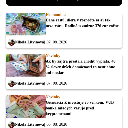
Ekonomika
Dane rastú, diera v rozpočte sa aj tak
nezatvára. Rodinám zmizne 376 eur ročne
Nikola Litvinová
07. 08. 2026
Novinky
Ak by zajtra prestala chodiť výplata, 40
% slovenských domácností to neutiahne
ani mesiac
Nikola Litvinová
07. 08. 2026
Novinky
Generácia Z investuje vo veľkom. VÚB
banka mladých varuje pred
kryptomenami
Nikola Litvinová
06. 08. 2026