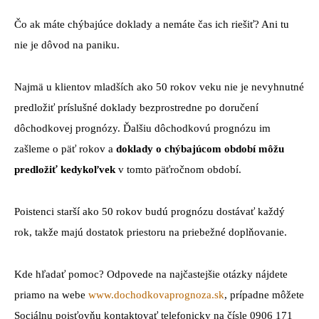
Čo ak máte chýbajúce doklady a nemáte čas ich riešiť? Ani tu
nie je dôvod na paniku.
Najmä u klientov mladších ako 50 rokov veku nie je nevyhnutné
predložiť príslušné doklady bezprostredne po doručení
dôchodkovej prognózy. Ďalšiu dôchodkovú prognózu im
zašleme o päť rokov a
doklady o chýbajúcom období môžu
predložiť kedykoľvek
v tomto päťročnom období.
Poistenci starší ako 50 rokov budú prognózu dostávať každý
rok, takže majú dostatok priestoru na priebežné doplňovanie.
Kde hľadať pomoc? Odpovede na najčastejšie otázky nájdete
priamo na webe
www.dochodkovaprognoza.sk
, prípadne môžete
Sociálnu poisťovňu kontaktovať telefonicky na čísle 0906 171