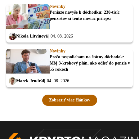
Novinky
Peniaze navyše k dôchodku: 230-tisíc
penzistov si tento mesiac prilepší
Nikola Litvinová
04. 08. 2026
Novinky
Prečo nespolieham na štátny dôchodok:
Môj 3-krokový plán, ako odísť do penzie v
55 rokoch
Marek Jendrál
04. 08. 2026
Zobraziť viac článkov