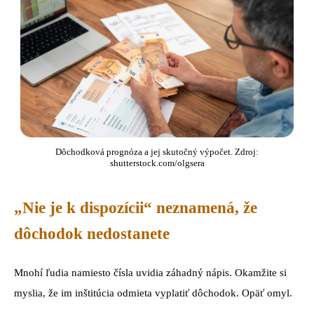
Dôchodková prognóza a jej skutočný výpočet. Zdroj:
shutterstock.com/olgsera
„Nie je k dispozícii“ neznamená, že
dôchodok nedostanete
Mnohí ľudia namiesto čísla uvidia záhadný nápis. Okamžite si
myslia, že im inštitúcia odmieta vyplatiť dôchodok. Opäť omyl.