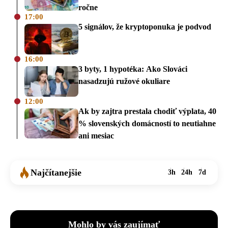
ročne
17:00
5 signálov, že kryptoponuka je podvod
16:00
3 byty, 1 hypotéka: Ako Slováci
nasadzujú ružové okuliare
12:00
Ak by zajtra prestala chodiť výplata, 40
% slovenských domácností to neutiahne
ani mesiac
Najčítanejšie
3h
24h
7d
Mohlo by vás zaujímať