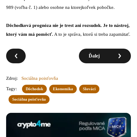
989 (voľba č. 1) alebo osobne na ktorejkoľvek pobočke.
Dôchodková prognóza nie je trest ani rozsudok. Je to nástroj,
ktorý vám má pomôcť.
A to je správa, ktorú si treba zapamätať.
Ďalej
Zdroj:
Sociálna poisťovňa
Tagy:
Dôchodok
Ekonomika
Slováci
Sociálna poisťovňa