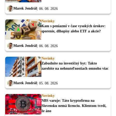
Marek Jendrál
06. 08. 2026
Novinky
Kam s peniazmi v čase vysokých úrokov:
sporenie, dlhopisy alebo ETF a akcie?
Marek Jendrál
06. 08. 2026
Novinky
Zabudnite na investičný byt: Takto
zarobíte na nehnuteľnostiach omnoho viac
Marek Jendrál
05. 08. 2026
Novinky
NBS varuje: Táto kryptofirma na
Slovensku nemá licenciu. Klientom tvrdí,
že áno