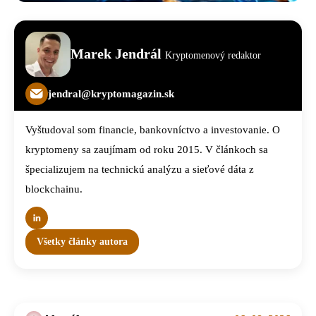
Marek Jendrál
Kryptomenový redaktor
jendral@kryptomagazin.sk
Vyštudoval som financie, bankovníctvo a investovanie. O
kryptomeny sa zaujímam od roku 2015. V článkoch sa
špecializujem na technickú analýzu a sieťové dáta z
blockchainu.
Všetky články autora