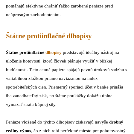
pomáhajú efektívne chrániť ťažko zarobené peniaze pred
neúprosným znehodnotením.
Štátne protiinflačné dlhopisy
Štátne protiinflačné
dlhopisy
predstavujú ideálny nástroj na
uloženie hotovosti, ktorú človek plánuje využiť v blízkej
budúcnosti. Tieto cenné papiere spájajú pevnú úrokovú sadzbu s
variabilnou zložkou priamo naviazanou na index
spotrebiteľských cien. Priemerný sporiaci účet v banke prináša
iba zanedbateľný zisk, no štátne poukážky dokážu úplne
vymazať stratu kúpnej sily.
Peniaze vložené do týchto dlhopisov získavajú navyše
drobný
reálny výnos
, čo z nich robí perfektné miesto pre pohotovostný