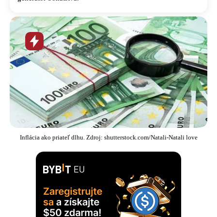
Horúca
novinka
Inflácia ako priateľ dlhu. Zdroj: shutterstock.com/Natali-Natali love