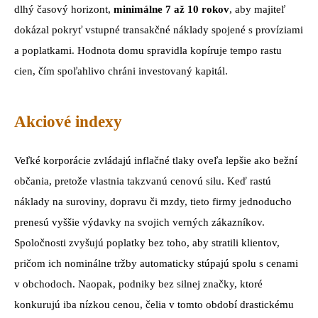
dlhý časový horizont,
minimálne 7 až 10 rokov
, aby majiteľ
dokázal pokryť vstupné transakčné náklady spojené s províziami
a poplatkami. Hodnota domu spravidla kopíruje tempo rastu
cien, čím spoľahlivo chráni investovaný kapitál.
Akciové indexy
Veľké korporácie zvládajú inflačné tlaky oveľa lepšie ako bežní
občania, pretože vlastnia takzvanú cenovú silu. Keď rastú
náklady na suroviny, dopravu či mzdy, tieto firmy jednoducho
prenesú vyššie výdavky na svojich verných zákazníkov.
Spoločnosti zvyšujú poplatky bez toho, aby stratili klientov,
pričom ich nominálne tržby automaticky stúpajú spolu s cenami
v obchodoch. Naopak, podniky bez silnej značky, ktoré
konkurujú iba nízkou cenou, čelia v tomto období drastickému