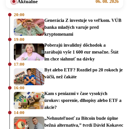
Aktuálne
06. 08. 2026
20:00
Generácia Z investuje vo veľkom. VÚB
banka mladých varuje pred
kryptomenami
19:00
Poberajú invalidný dôchodok a
zarábajú vyše 1 600 eur mesačne. Štát
im chce siahnuť na dávky
17:00
Byt alebo ETF? Rozdiel po 20 rokoch je
väčší, než čakáte
16:00
Kam s peniazmi v čase vysokých
úrokov: sporenie, dlhopisy alebo ETF a
akcie?
14:00
„Nehnuteľnosť za Bitcoin bude úplne
bežná alternatíva,” tvrdí Dávid Kokavec