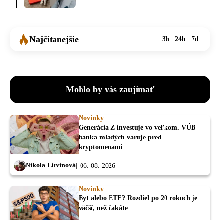
Najčítanejšie
3h
24h
7d
Mohlo by vás zaujímať
Novinky
Generácia Z investuje vo veľkom. VÚB
banka mladých varuje pred
kryptomenami
Nikola Litvinová
06. 08. 2026
Novinky
Byt alebo ETF? Rozdiel po 20 rokoch je
väčší, než čakáte