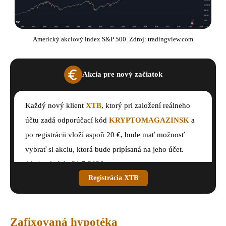
Americký akciový index S&P 500. Zdroj: tradingview.com
Akcia pre nový začiatok
Každý nový klient
XTB
, ktorý pri založení reálneho
účtu zadá odporúčací kód
KRYPTOMAGAZINSK
a
po registrácii vloží aspoň 20 €, bude mať možnosť
vybrať si akciu, ktorá bude pripísaná na jeho účet.
Akcia platí do 31.7.2026.
Registrácia XTB
Zafixovaná hypotéka