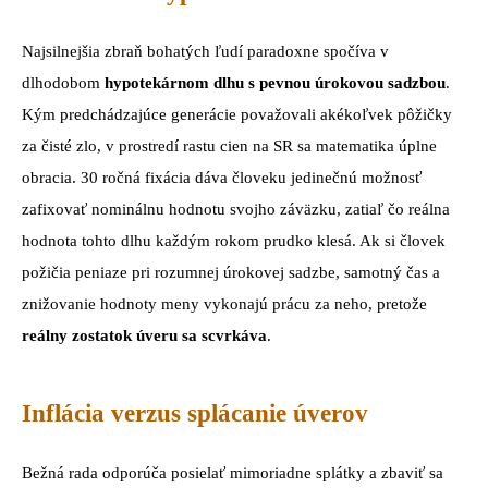
Najsilnejšia zbraň bohatých ľudí paradoxne spočíva v
dlhodobom
hypotekárnom dlhu s pevnou úrokovou sadzbou
.
Kým predchádzajúce generácie považovali akékoľvek pôžičky
za čisté zlo, v prostredí rastu cien na SR sa matematika úplne
obracia. 30 ročná fixácia dáva človeku jedinečnú možnosť
zafixovať nominálnu hodnotu svojho záväzku, zatiaľ čo reálna
hodnota tohto dlhu každým rokom prudko klesá. Ak si človek
požičia peniaze pri rozumnej úrokovej sadzbe, samotný čas a
znižovanie hodnoty meny vykonajú prácu za neho, pretože
reálny zostatok úveru sa scvrkáva
.
Inflácia verzus splácanie úverov
Bežná rada odporúča posielať mimoriadne splátky a zbaviť sa