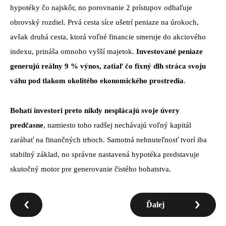
hypotéky čo najskôr, no porovnanie 2 prístupov odhaľuje
obrovský rozdiel. Prvá cesta síce ušetrí peniaze na úrokoch,
avšak druhá cesta, ktorá voľné financie smeruje do akciového
indexu, prináša omnoho vyšší majetok.
Investované peniaze
generujú reálny 9 % výnos, zatiaľ čo fixný dlh stráca svoju
váhu pod tlakom okolitého ekonomického prostredia
.
Bohatí investori preto nikdy nesplácajú svoje úvery
predčasne
, namiesto toho radšej nechávajú voľný kapitál
zarábať na finančných trhoch. Samotná nehnuteľnosť tvorí iba
stabilný základ, no správne nastavená hypotéka predstavuje
skutočný motor pre generovanie čistého bohatstva.
Ďalej