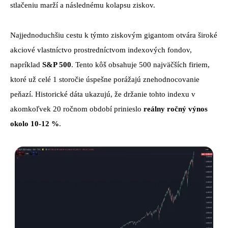
stlačeniu marží a následnému kolapsu ziskov.
Najjednoduchšiu cestu k týmto ziskovým gigantom otvára široké
akciové vlastníctvo prostredníctvom indexových fondov,
napríklad
S&P 500
. Tento kôš obsahuje 500 najväčších firiem,
ktoré už celé 1 storočie úspešne porážajú znehodnocovanie
peňazí. Historické dáta ukazujú, že držanie tohto indexu v
akomkoľvek 20 ročnom období prinieslo
reálny ročný výnos
okolo 10-12 %
.