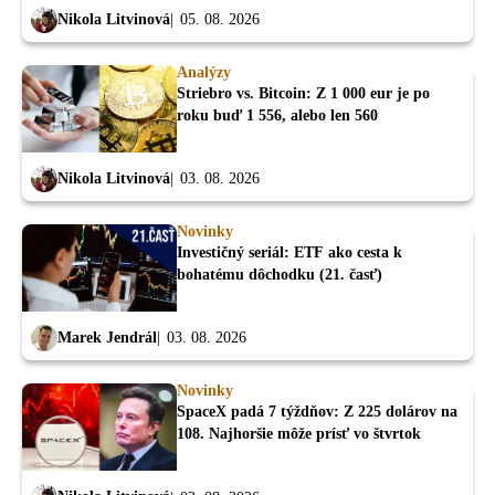
Nikola Litvinová
05. 08. 2026
Analýzy
Striebro vs. Bitcoin: Z 1 000 eur je po
roku buď 1 556, alebo len 560
Nikola Litvinová
03. 08. 2026
Novinky
Investičný seriál: ETF ako cesta k
bohatému dôchodku (21. časť)
Marek Jendrál
03. 08. 2026
Novinky
SpaceX padá 7 týždňov: Z 225 dolárov na
108. Najhoršie môže prísť vo štvrtok