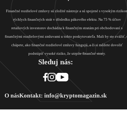
Finančné rozdielové zmluvy sú zložité nástroje a sú spojené s vysokým riziko
rýchlych finančných strát v dôsledku pákového efektu. Na 75 % účtov
retailových investorov dochádza k finančným stratám pri obchodovaní s
finančnými rozdielovými zmluvami u tohto poskytovateľa. Mali by ste zvážiť, 
chápete, ako finančné rozdielové zmluvy fungujú, a či si môžete dovoliť
podstúpiť vysoké riziko, že utrpíte finančné straty.
Sleduj nás:
O nás
Kontakt: info@kryptomagazin.sk