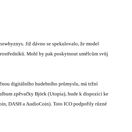
showbyznys. Již dávno se spekulovalo, že model
prostředníků. Mohl by pak poskytnout umělcům svůj
měnou digitálního hudebního průmyslu, má tržní
í album zpěvačky Björk (Utopia), bude k dispozici ke
coin, DASH a AudioCoin). Toto ICO podpořily různé