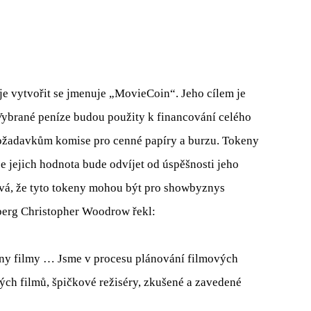
e vytvořit se jmenuje „MovieCoin“. Jeho cílem je
Vybrané peníze budou použity k financování celého
žadavkům komise pro cenné papíry a burzu. Tokeny
e jejich hodnota bude odvíjet od úspěšnosti jeho
á, že tyto tokeny mohou být pro showbyznys
berg Christopher Woodrow řekl:
vány filmy … Jsme v procesu plánování filmových
ch filmů, špičkové režiséry, zkušené a zavedené