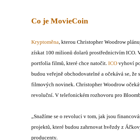
Co je MovieCoin
Kryptoměna
, kterou Christopher Woodrow plánuj
získat 100 milionů dolarů prostřednictvím ICO. 
portfolia filmů, které chce natočit.
ICO
vyhoví po
budou veřejně obchodovatelné a očekává se, že s
filmových novinek. Christopher Woodrow očekáv
revoluční. V telefonickém rozhovoru pro Bloom
„Snažíme se o revoluci v tom, jak jsou financo
projektů, které budou zahrnovat hvězdy z Áčkový
producenty.