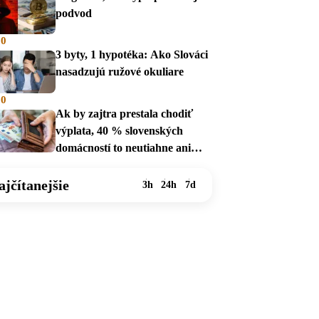
podvod
00
3 byty, 1 hypotéka: Ako Slováci
nasadzujú ružové okuliare
00
Ak by zajtra prestala chodiť
výplata, 40 % slovenských
domácností to neutiahne ani
mesiac
ajčítanejšie
3h
24h
7d