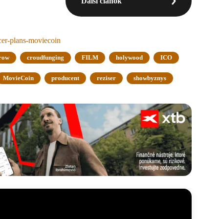
Ďalší článok
cer-plans-moviecoin
row
croudfunging
FILM
holywood
ICO
MovieCoin
producent
reziser
showbyznys