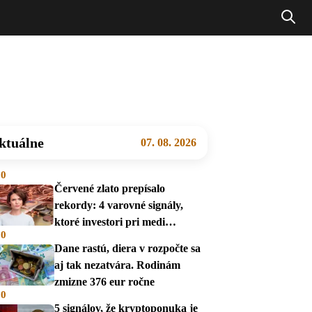
ktuálne
07. 08. 2026
00
Červené zlato prepísalo
rekordy: 4 varovné signály,
ktoré investori pri medi
00
prehliadajú
Dane rastú, diera v rozpočte sa
aj tak nezatvára. Rodinám
zmizne 376 eur ročne
00
5 signálov, že kryptoponuka je