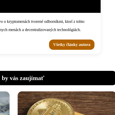
o o kryptomenách tvorené odborníkmi, ktorí z tohto
tálnych menách a decentralizovaných technológiách.
Všetky články autora
 by vás zaujímať