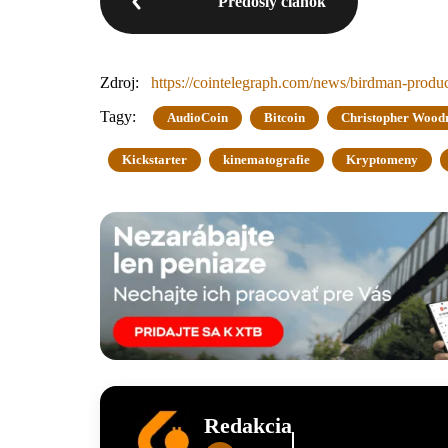
Predošlý článok
Zdroj:
https://cointelegraph.com/news/birdman-produ
Tagy:
AudioCoin
Bitcoin
Christopher Wood
Kickstarter
kinematografie
Kryptomeny
Redakcia