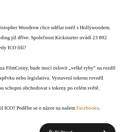
ristopher Woodrow chce udělat totéž s Hollywoodem.
ing již dříve. Společnost Kickstarter uvádí 23 892
edy ICO liší?
za FilmCoiny, bude moci oslovit „velké ryby” na rozdíl
spěvku nebo legislativa. Vystavení tokenu rovněž
dou schopni obchodovat s tokeny po celém světě.
fail ICO? Podělte se o názor na našem
Facebooku
.