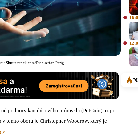
16:
12:
oj: Shutterstock.com/Production Perig
N
– od podpory kanabisového průmyslu (PotCoin) až po
 tomto oboru je Christopher Woodrow, který je
dge
.