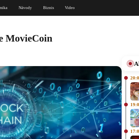
mika
Návody
Biznis
Video
e MovieCoin
A
20:
19:
17: