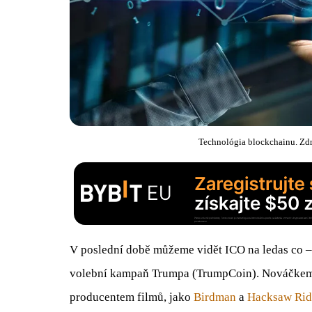
Technológia blockchainu. Zdr
V poslední době můžeme vidět ICO na ledas co 
volební kampaň Trumpa (TrumpCoin). Nováčkem v
producentem filmů, jako
Birdman
a
Hacksaw Ri