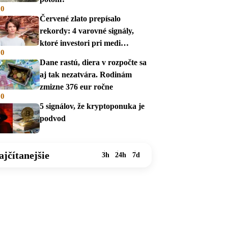
00
Červené zlato prepísalo
rekordy: 4 varovné signály,
ktoré investori pri medi
00
prehliadajú
Dane rastú, diera v rozpočte sa
aj tak nezatvára. Rodinám
zmizne 376 eur ročne
00
5 signálov, že kryptoponuka je
podvod
ajčítanejšie
3h
24h
7d