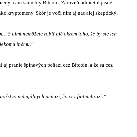
omeny a ani samotný Bitcoin. Zároveň odmietol jasne
aké kryptomeny. Skôr je voči nim aj naďalej skeptický.
 S nimi nemôžete robiť nič okrem toho, že by ste ich
niekomu inému.”
 aj pranie špinavých peňazí cez Bitcoin, a že sa cez
ožstvo nelegálnych peňazí, čo cez fiat nehrozí.”