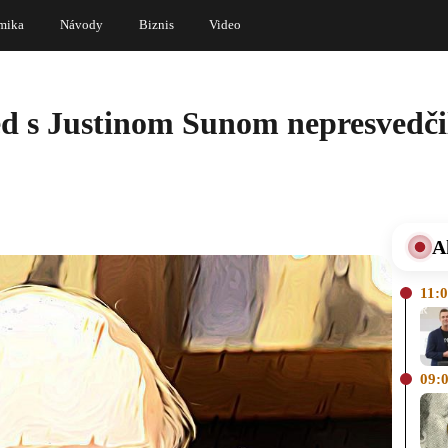
mika
Návody
Biznis
Video
ed s Justinom Sunom nepresvedči
A
11:
09: