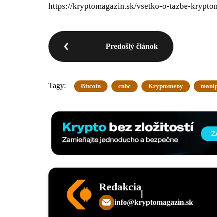
https://kryptomagazin.sk/vsetko-o-tazbe-krypto
Predošlý článok
Tagy:
Bitcoin
cnbc
Kryptomeny
manip
Redakcia
info@kryptomagazin.sk