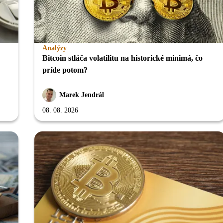
Analýzy
Bitcoin stláča volatilitu na historické minimá, čo
príde potom?
Marek Jendrál
08. 08. 2026