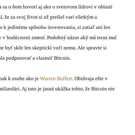
sa o ňom hovorí aj ako o svetovom lídrovi v oblasti
 že za svoj život si už prešiel vari všetkým a
 k jedinému spôsobu investovania, si zatiaľ ani len
edy v budúcnosti zmení. Podobný názor aký má teraz mal
 byť skôr len skeptickí voči nemu. Ale spravte si
la podporovať a vlastniť Bitcoin.
pak k osobe ako je
Warren Buffett
. Obidvaja ešte v
iliardári. Aj toto je jasná ukážka tohto, že Bitcoin nie