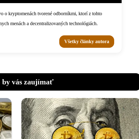
o o kryptomenách tvorené odborníkmi, ktorí z tohto
tálnych menách a decentralizovaných technológiách.
Všetky články autora
 by vás zaujímať