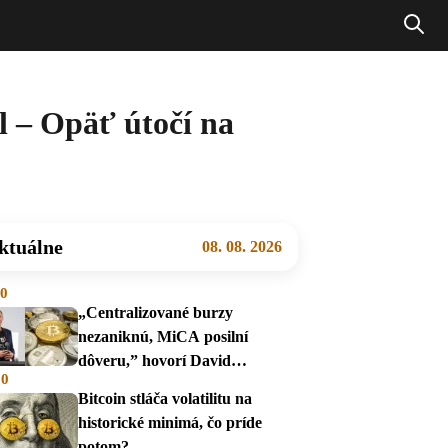
l – Opäť útočí na
ktuálne
08. 08. 2026
00
„Centralizované burzy
nezaniknú, MiCA posilní
dôveru,” hovorí David
00
Zábranský
Bitcoin stláča volatilitu na
historické minimá, čo príde
potom?