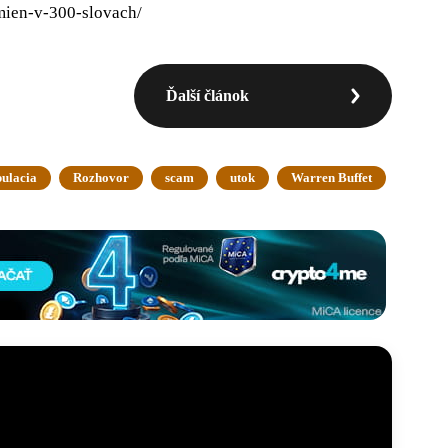
mien-v-300-slovach/
Ďalší článok
ulacia
Rozhovor
scam
utok
Warren Buffet