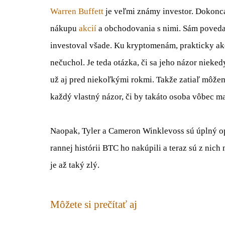
Warren Buffett
je veľmi známy investor. Dokonca 
nákupu
akcií
a obchodovania s nimi. Sám povedal,
investoval všade. Ku kryptomenám, prakticky ako
nečuchol. Je teda otázka, či sa jeho názor niek
už aj pred niekoľkými rokmi. Takže zatiaľ môžeme
každý vlastný názor, či by takáto osoba vôbec ma
Naopak, Tyler a Cameron Winklevoss sú úplný o
rannej histórii BTC ho nakúpili a teraz sú z nich m
je až taký zlý.
Môžete si prečítať aj