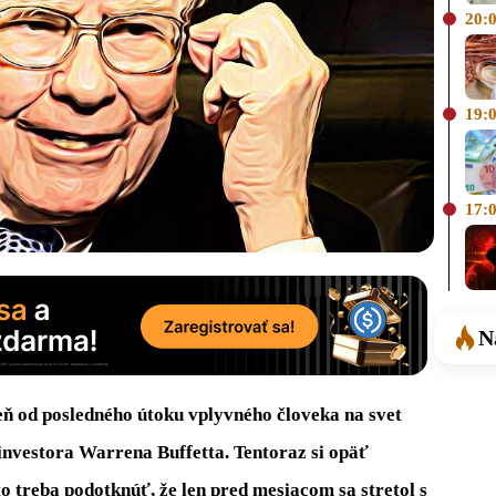
20:
19:
17:
N
eň od posledného útoku vplyvného človeka na svet
nvestora Warrena Buffetta. Tentoraz si opäť
o treba podotknúť, že len pred mesiacom sa stretol s