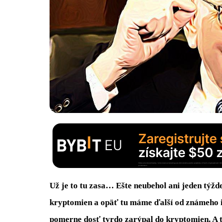
Už je to tu zasa… Ešte neubehol ani jeden týžd
kryptomien a opäť tu máme ďalší od známeho i
pomerne dosť tvrdo zarýpal do kryptomien. A t