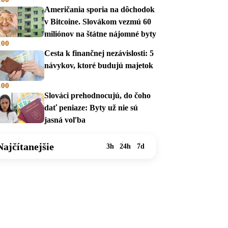
Američania sporia na dôchodok
v Bitcoine. Slovákom vezmú 60
miliónov na štátne nájomné byty
:00
Cesta k finančnej nezávislosti: 5
návykov, ktoré budujú majetok
:00
Slováci prehodnocujú, do čoho
dať peniaze: Byty už nie sú
jasná voľba
Najčítanejšie
3h
24h
7d