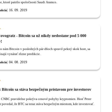
e, ktoré patrilo spoločnosti Saudi Aramco.
16. 09. 2019
akcia
y
ovogratz - Bitcoin sa už nikdy nedostane pod 5 000
v!
čo nám Bitcoin v posledných pár dňoch spravil pekný skok hore, sa
ínajú vynárať rôzne predikcie.
04. 08. 2019
akcia
y
Bitcoin sa stáva bezpečným prístavom pre investorov
a CNBC pravidelne pokrýva cenové pohyby kryptomien. Hosť Peter
 povedal, že BTC sa teraz stáva bezpečným miestom, kde investovať.