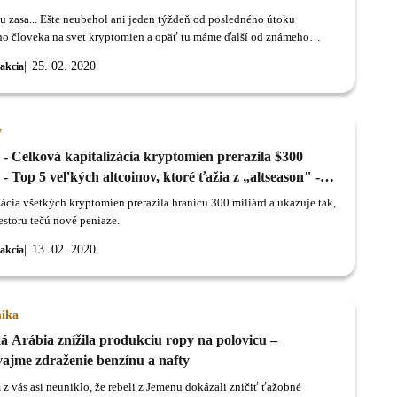
 tu zasa... Ešte neubehol ani jeden týždeň od posledného útoku
o človeka na svet kryptomien a opäť tu máme ďalší od známeho
 Warrena Buffetta.
25. 02. 2020
akcia
y
- Celková kapitalizácia kryptomien prerazila $300
 - Top 5 veľkých altcoinov, ktoré ťažia z „altseason" -
trends signalizujú vstup nových peňazí
zácia všetkých kryptomien prerazila hranicu 300 miliárd a ukazuje tak,
estoru tečú nové peniaze.
13. 02. 2020
akcia
ika
á Arábia znížila produkciu ropy na polovicu –
ajme zdraženie benzínu a nafty
 vás asi neuniklo, že rebeli z Jemenu dokázali zničiť ťažobné