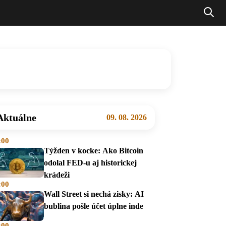
Aktuálne
09. 08. 2026
:00
Týžden v kocke: Ako Bitcoin
odolal FED-u aj historickej
krádeži
:00
Wall Street si nechá zisky: AI
bublina pošle účet úplne inde
:00