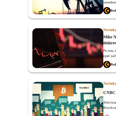
zariadeni
Red
Novink
Mike N
doláro
Po tom, 
opäť zač
Red
Novink
CNBC: 
Televízi
Boockvar