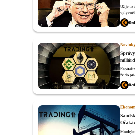
Už je to
vplyvnéh
investora
Red
Novink
Správy 
miliárd
Google 
Kapitali
že do pri
Red
Ekonom
Saudsk
Očakáv
Mnohým z