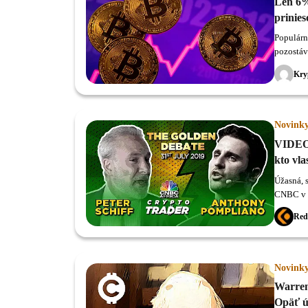
Len 6%
prinie
Populárn
pozostáv
Kry
Novink
VIDEO 
kto vla
Úžasná, 
CNBC v r
Pomplia
Red
Novink
Warren
Opäť ú