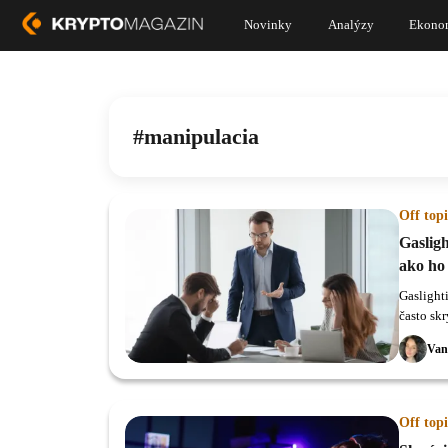
Novinky
Analýzy
Ekono
manipulacia
Off topi
Gasligh
ako ho
Gaslight
často sk
Van
Off topi