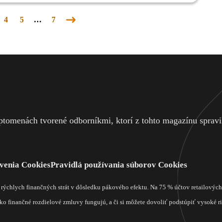
4
5
…
7
Nasledujúca
stránka
tomenách tvorené odborníkmi, ktorí z tohto magazínu spravili
venia Cookies
Pravidlá používania súborov Cookies
m rýchlych finančných strát v dôsledku pákového efektu. Na 75 % účtov retailový
o finančné rozdielové zmluvy fungujú, a či si môžete dovoliť podstúpiť vysoké rizi