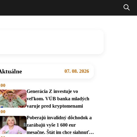
Aktuálne
07. 08. 2026
:00
Generácia Z investuje vo
veľkom. VÚB banka mladých
varuje pred kryptomenami
:00
Poberajú invalidný dôchodok a
zarábajú vyše 1 600 eur
mesačne. Štát im chce siahnuť