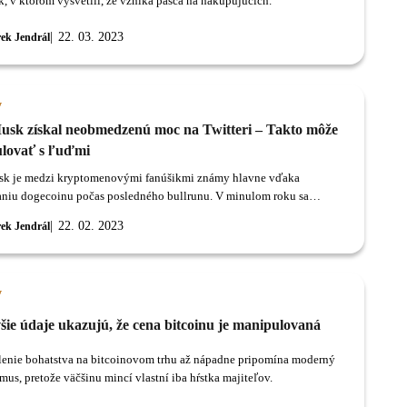
k, v ktorom vysvetlil, že vzniká pasca na nakupujúcich.
22. 03. 2023
ek Jendrál
y
usk získal neobmedzenú moc na Twitteri – Takto môže
lovať s ľuďmi
k je medzi kryptomenovými fanúšikmi známy hlavne vďaka
iu dogecoinu počas posledného bullrunu. V minulom roku sa
tal generálnym riaditeľom sociálnej siete Twitter.
22. 02. 2023
ek Jendrál
y
šie údaje ukazujú, že cena bitcoinu je manipulovaná
lenie bohatstva na bitcoinovom trhu až nápadne pripomína moderný
mus, pretože väčšinu mincí vlastní iba hŕstka majiteľov.