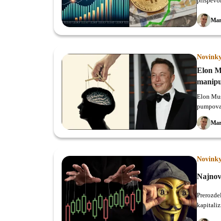
príspevo
Mar
Novink
Elon M
manipu
Elon Mus
pumpovan
dokonca s
Mar
Novink
Najnov
Prerozde
kapitaliz