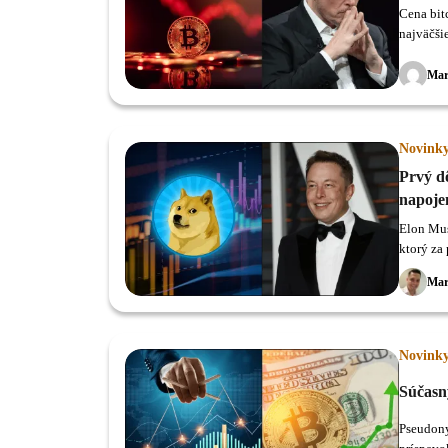
Cena bitc
najväčši
Mar
Novink
Prvý d
napoje
Elon Mus
ktorý za
Mar
Novink
Súčasn
Pseudony