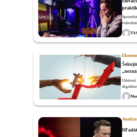
Slováci
praktik
Spotrebi
videohrá
TA
Ekonom
Šokujúc
„nezná
Udalosti
digitálne
Mar
Analýzy
Hľadát