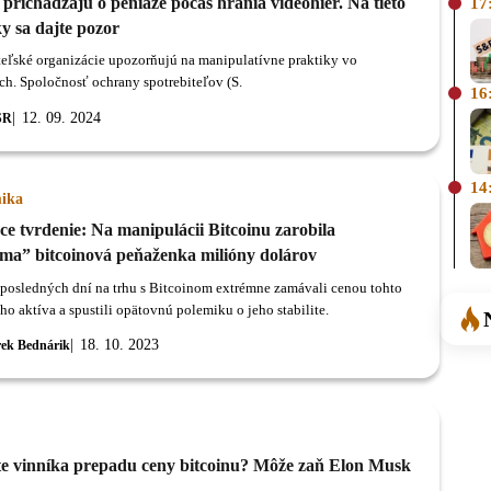
 prichádzajú o peniaze počas hrania videohier. Na tieto
17
y sa dajte pozor
teľské organizácie upozorňujú na manipulatívne praktiky vo
ch. Spoločnosť ochrany spotrebiteľov (S.
16
12. 09. 2024
SR
14
ika
e tvrdenie: Na manipulácii Bitcoinu zarobila
ma” bitcoinová peňaženka milióny dolárov
 posledných dní na trhu s Bitcoinom extrémne zamávali cenou tohto
ho aktíva a spustili opätovnú polemiku o jeho stabilite.
18. 10. 2023
ek Bednárik
e vinníka prepadu ceny bitcoinu? Môže zaň Elon Musk