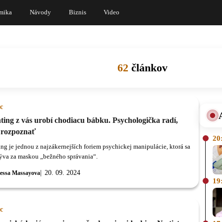
mika
Návody
Biznis
Video
62
článkov
c
ting z vás urobí chodiacu bábku. Psychologička radí,
 rozpoznať
20
ing je jednou z najzákernejších foriem psychickej manipulácie, ktorá sa
rýva za maskou „bežného správania“.
20. 09. 2024
essa Massayova
19
c