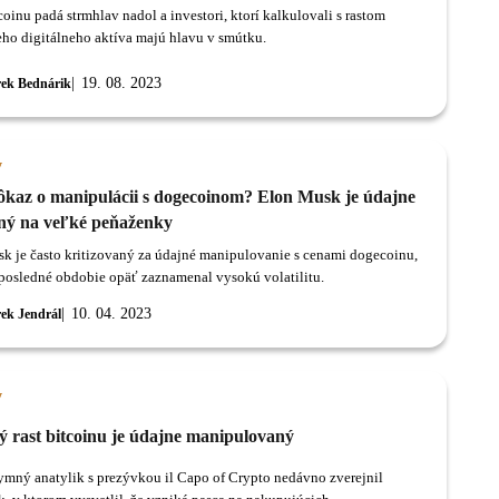
oinu padá strmhlav nadol a investori, ktorí kalkulovali s rastom
eho digitálneho aktíva majú hlavu v smútku.
19. 08. 2023
ek Bednárik
y
ôkaz o manipulácii s dogecoinom? Elon Musk je údajne
ný na veľké peňaženky
k je často kritizovaný za údajné manipulovanie s cenami dogecoinu,
 posledné obdobie opäť zaznamenal vysokú volatilitu.
10. 04. 2023
ek Jendrál
y
ý rast bitcoinu je údajne manipulovaný
mný anatylik s prezývkou il Capo of Crypto nedávno zverejnil