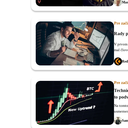
Mar
Pre zač
Rady p
V prvom 
mal člov
kryptom
Red
Pre zač
Technic
to pod
Na tomto
usmernen
nejaký z
Sam