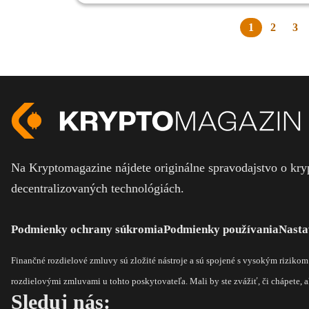
1
2
3
Na Kryptomagazine nájdete originálne spravodajstvo o kryp
decentralizovaných technológiách.
Podmienky ochrany súkromia
Podmienky používania
Nasta
Finančné rozdielové zmluvy sú zložité nástroje a sú spojené s vysokým riziko
rozdielovými zmluvami u tohto poskytovateľa. Mali by ste zvážiť, či chápete, ak
Sleduj nás: