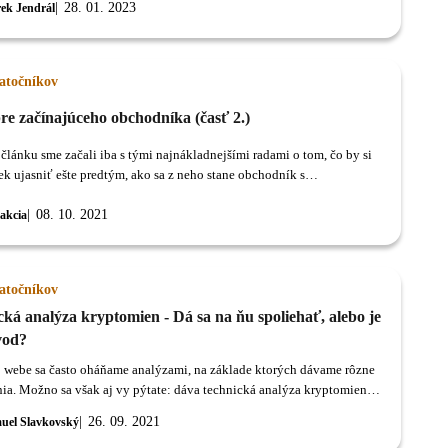
28. 01. 2023
ek Jendrál
iatočníkov
re začínajúceho obchodníka (časť 2.)
článku sme začali iba s tými najnákladnejšími radami o tom, čo by si
ek ujasniť ešte predtým, ako sa z neho stane obchodník s
enami.
08. 10. 2021
akcia
iatočníkov
ká analýza kryptomien - Dá sa na ňu spoliehať, alebo je
vod?
 webe sa často oháňame analýzami, na základe ktorých dávame rôzne
ia. Možno sa však aj vy pýtate: dáva technická analýza kryptomien
mysel? Nie je celá analýza úplná blbosť, veď trh predsa aj tak nemožno
26. 09. 2021
uel Slavkovský
predikovať a kto tvrdí opak, je podvodník?! No.