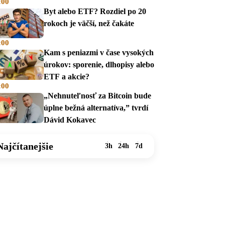
:00
na dávky
Byt alebo ETF? Rozdiel po 20
rokoch je väčší, než čakáte
:00
Kam s peniazmi v čase vysokých
úrokov: sporenie, dlhopisy alebo
ETF a akcie?
:00
„Nehnuteľnosť za Bitcoin bude
úplne bežná alternatíva,” tvrdí
Dávid Kokavec
Najčítanejšie
3h
24h
7d