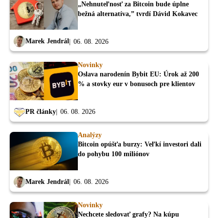
„Nehnuteľnosť za Bitcoin bude úplne
bežná alternatíva,” tvrdí Dávid Kokavec
Marek Jendrál
06. 08. 2026
Novinky
Oslava narodenín Bybit EU: Úrok až 200
% a stovky eur v bonusoch pre klientov
PR články
06. 08. 2026
Analýzy
Bitcoin opúšťa burzy: Veľkí investori dali
do pohybu 100 miliónov
Marek Jendrál
06. 08. 2026
Novinky
Nechcete sledovať grafy? Na kúpu