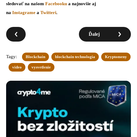
sledovať na našom
Facebooku
a najnovšie aj
na
Instagrame
a
Twitteri
.
Ďalej
Tagy:
Blockchain
blockchain technologia
Kryptomeny
video
vysvetlenie