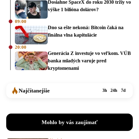
Dosiahne SpaceX do roku 2030 tržiy vo
výške 1 bilióna dolárov?
09:00
Dno sa ešte nekoná: Bitcoin čaká na
finálna vlna kapitulácie
20:00
Generácia Z investuje vo veľkom. VÚB
banka mladých varuje pred
kryptomenami
Najčítanejšie
3h
24h
7d
Mohlo by vás zaujímať