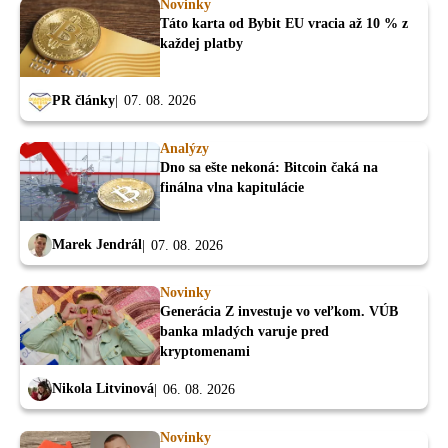
Novinky
Táto karta od Bybit EU vracia až 10 % z
každej platby
PR články
07. 08. 2026
Analýzy
Dno sa ešte nekoná: Bitcoin čaká na
finálna vlna kapitulácie
Marek Jendrál
07. 08. 2026
Novinky
Generácia Z investuje vo veľkom. VÚB
banka mladých varuje pred
kryptomenami
Nikola Litvinová
06. 08. 2026
Novinky