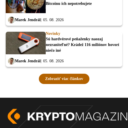
Bitcoinu ich nepotrebujete
Marek Jendrál
05. 08. 2026
Novinky
Sú hardvérové peňaženky naozaj
nezraniteľné? Krádež 116 miliónov hovorí
niečo iné
Marek Jendrál
05. 08. 2026
Zobraziť viac článkov