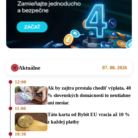
Aktuálne
07. 08. 2026
12:00
Ak by zajtra prestala chodiť výplata, 40
% slovenských domácností to neutiahne
ani mesiac
11:00
Táto karta od Bybit EU vracia až 10 %
z každej platby
10:36