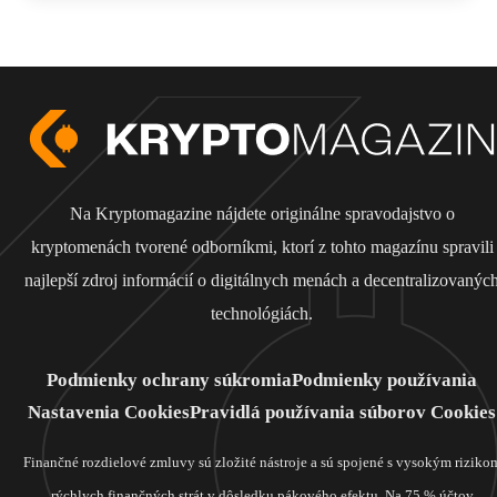
Na Kryptomagazine nájdete originálne spravodajstvo o
kryptomenách tvorené odborníkmi, ktorí z tohto magazínu spravili
najlepší zdroj informácií o digitálnych menách a decentralizovanýc
technológiách.
Podmienky ochrany súkromia
Podmienky používania
Nastavenia Cookies
Pravidlá používania súborov Cookies
Finančné rozdielové zmluvy sú zložité nástroje a sú spojené s vysokým riziko
rýchlych finančných strát v dôsledku pákového efektu. Na 75 % účtov