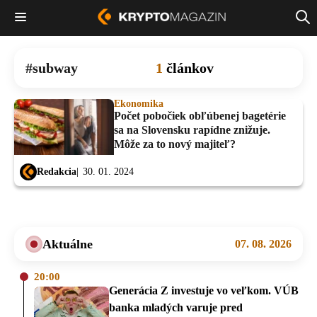
subway
1
článkov
Ekonomika
Počet pobočiek obľúbenej bagetérie
sa na Slovensku rapídne znižuje.
Môže za to nový majiteľ?
Redakcia
30. 01. 2024
Aktuálne
07. 08. 2026
20:00
Generácia Z investuje vo veľkom. VÚB
banka mladých varuje pred