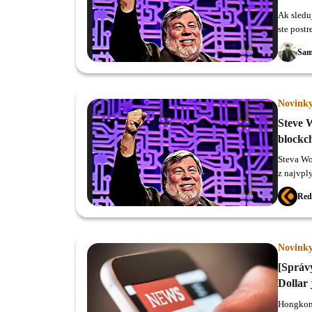
Ak sledu
ste post
WOZX pre
Sam
neskutoč
Novink
Steve 
blockc
Steva Wo
z najvpl
do novýc
Red
Novink
[Správ
Dollar 
Hongkons