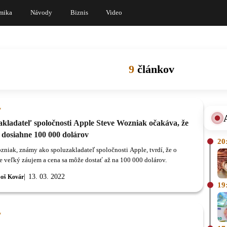
mika
Návody
Biznis
Video
9
článkov
y
akladateľ spoločnosti Apple Steve Wozniak očakáva, že
 dosiahne 100 000 dolárov
20
zniak, známy ako spoluzakladateľ spoločnosti Apple, tvrdí, že o
je veľký záujem a cena sa môže dostať až na 100 000 dolárov.
13. 03. 2022
oš Kovár
19
y