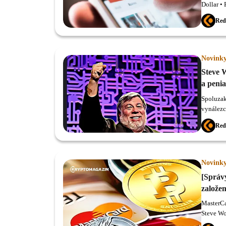
Dollar •
spoluzak
Red
Blockcha
Zákazy n
predpisy
Novink
Steve 
a peni
Spoluzak
vynálezc
súčasném
Red
Novink
[Správ
založe
MasterCa
Steve Wo
ceny Bit