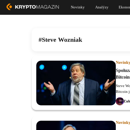
Novinky
Analýzy
Ekono
Steve Wozniak
Novink
Spoluz
Bitcoin
Steve Wo
Bitcoin 
Ľub
Novink