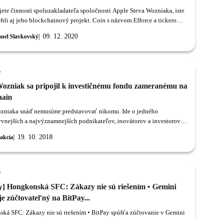
jete činnosti spoluzakladateľa spoločnosti Apple Steva Wozniaka, iste
rehli aj jeho blockchainový projekt. Coin s názvom Efforce a tickerom
d týždňom vstúpil na burzu HBTC a od tej doby predviedol
09. 12. 2020
uel Slavkovský
ný 30-násobný rast.
y
Wozniak sa pripojil k investičnému fondu zameranému na
hain
zniaka snáď nemusíme predstavovať nikomu. Ide o jedného
yvnejších a najvýznamnejších podnikateľov, inovátorov a investorov
h technológii posledných desaťročí.
19. 10. 2018
akcia
y
y] Hongkonská SFC: Zákazy nie sú riešením • Gemini
je zúčtovateľný na BitPay...
ká SFC: Zákazy nie sú riešením • BitPay spúšťa zúčtovanie v Gemini