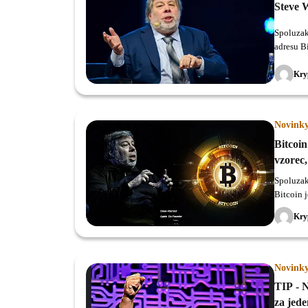
Steve 
Spoluzak
adresu B
Bitcoine
kryptome
Kry
Novink
Bitcoin
vzorec,
Steve 
Spoluzak
Bitcoin 
ešte nein
Kry
Novink
TIP - 
za jede