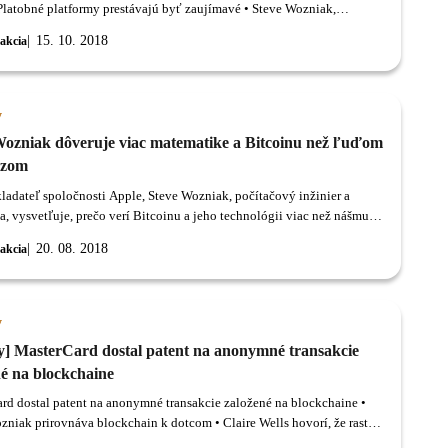
 Platobné platformy prestávajú byť zaujímavé • Steve Wozniak,
ladateľ Apple, spúšťa EQUI Global-Blockchain venture fond • India:
15. 10. 2018
akcia
in a AI ovplyvňujú nové pracovné príležitosti Hongkonská SFC:
ie sú riešením Zatiaľ čo sa kryptomeny stávajú čoraz bežnejšími,
 týkajúce sa kryptosystému sú komplikované.
y
Wozniak dôveruje viac matematike a Bitcoinu než ľuďom
azom
ladateľ spoločnosti Apple, Steve Wozniak, počítačový inžinier a
a, vysvetľuje, prečo verí Bitcoinu a jeho technológii viac než nášmu
u finančnému systému.
20. 08. 2018
akcia
y
y] MasterCard dostal patent na anonymné transakcie
né na blockchaine
rd dostal patent na anonymné transakcie založené na blockchaine •
zniak prirovnáva blockchain k dotcom • Claire Wells hovorí, že rast
coinu je nevyhnutný • Japonská kryptoburza spustí obchodovanie, nie