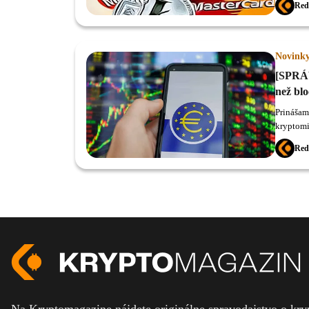
Red
však v J
CEO Coin
navrhuje
na 130 kryptoprípadoch Získ
Novink
mesačne.
[SPRÁV
než bl
Prinášam
kryptomi
Red
Na Kryptomagazine nájdete originálne spravodajstvo o kryp