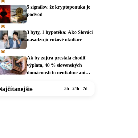
:00
5 signálov, že kryptoponuka je
podvod
:00
3 byty, 1 hypotéka: Ako Slováci
nasadzujú ružové okuliare
:00
Ak by zajtra prestala chodiť
výplata, 40 % slovenských
domácností to neutiahne ani
mesiac
Najčítanejšie
3h
24h
7d