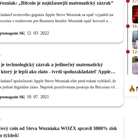
17
Wozniak: „Bitcoin je najúžasnejší matematický zázrak”
ladateľ svetového giganta Apple Steve Wozniak sa opäť vyjadril na
itcoinu v rozhovore pre Business Insider. Wozniak opäť hovoril o
16
 Spoluzakladateľ Apple sa vyjadril, že podľa neho sú mnohé
ny nedôveryhodné a častokrát sú využívané na podvody.
12. 03. 2022
ptomagazin SK
12
y
 je technologický zázrak a jedinečný matematický
 ktorý je lepší ako zlato - tvrdí spoluzakladateľ Apple
Wozniak
ladateľ spoločnosti Apple Steve Wozniak ešte pred rokmi vyhlásil, že
je jediné digitálne zlato. Napriek pozitívnemu postoju do Bitcoinu však
vestoval.
10. 07. 2021
ptomagazin SK
y
Nový coin od Steva Wozniaka WOZX spravil 3000% zisk
n týždeň!