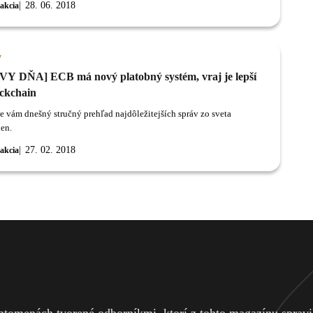
28. 06. 2018
akcia
aponsku • Florida zavádza dohľad nad ICO, zámerom nie ú reštrikcie •
base oznámil spustenie charitatívnej organizácie • Dan Larimer
 zrušiť ústavu EOS • Americký Federálny úrad pre vyšetrovanie pracuje
ajte exkluzívne členstvo na Trading 11 iba za 10€
y
Y DŇA] ECB má nový platobný systém, vraj je lepší
ockchain
e vám dnešný stručný prehľad najdôležitejších správ zo sveta
en.
27. 02. 2018
akcia
tomenách tvorené odborníkmi, ktorí z tohto magazínu spravili