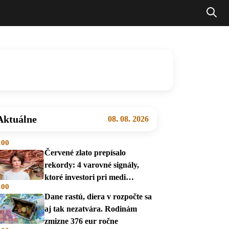
Aktuálne
08. 08. 2026
:00
Červené zlato prepísalo
rekordy: 4 varovné signály,
ktoré investori pri medi
:00
prehliadajú
Dane rastú, diera v rozpočte sa
aj tak nezatvára. Rodinám
zmizne 376 eur ročne