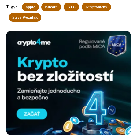
Tagy:
apple
Bitcoin
BTC
Kryptomeny
Steve Wozniak