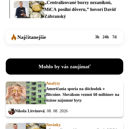
„Centralizované burzy nezaniknú,
MiCA posilní dôveru,” hovorí David
Zábranský
Najčítanejšie
3h
24h
7d
Mohlo by vás zaujímať
Analýzy
Američania sporia na dôchodok v
Bitcoine. Slovákom vezmú 60 miliónov na
štátne nájomné byty
Nikola Litvinová
08. 08. 2026
Novinky