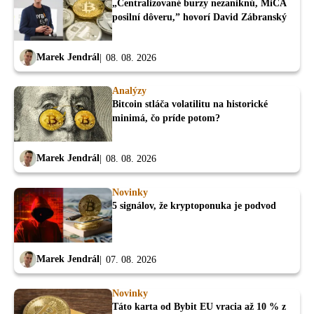
„Centralizované burzy nezaniknú, MiCA
posilní dôveru,” hovorí David Zábranský
Marek Jendrál
08. 08. 2026
Analýzy
Bitcoin stláča volatilitu na historické
minimá, čo príde potom?
Marek Jendrál
08. 08. 2026
Novinky
5 signálov, že kryptoponuka je podvod
Marek Jendrál
07. 08. 2026
Novinky
Táto karta od Bybit EU vracia až 10 % z