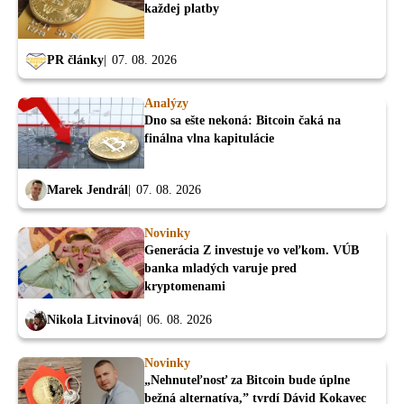
každej platby
PR články
07. 08. 2026
Analýzy
Dno sa ešte nekoná: Bitcoin čaká na
finálna vlna kapitulácie
Marek Jendrál
07. 08. 2026
Novinky
Generácia Z investuje vo veľkom. VÚB
banka mladých varuje pred
kryptomenami
Nikola Litvinová
06. 08. 2026
Novinky
„Nehnuteľnosť za Bitcoin bude úplne
bežná alternatíva,” tvrdí Dávid Kokavec