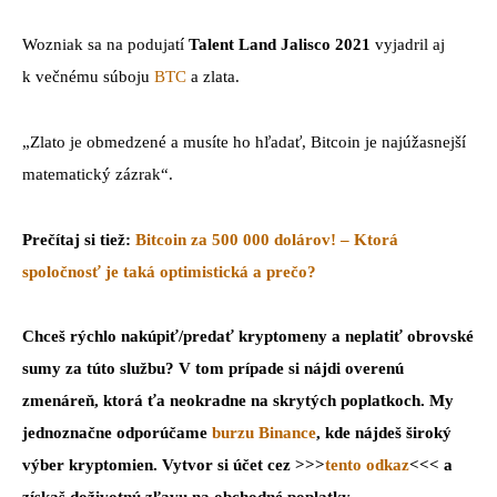
Wozniak sa na podujatí
Talent Land Jalisco 2021
vyjadril aj
k večnému súboju
BTC
a zlata.
„Zlato je obmedzené a musíte ho hľadať, Bitcoin je najúžasnejší
matematický zázrak“.
Prečítaj si tiež:
Bitcoin za 500 000 dolárov! – Ktorá
spoločnosť je taká optimistická a prečo?
Chceš rýchlo nakúpiť/predať kryptomeny a neplatiť obrovské
sumy za túto službu? V tom prípade si nájdi overenú
zmenáreň, ktorá ťa neokradne na skrytých poplatkoch. My
jednoznačne odporúčame
burzu Binance
, kde nájdeš široký
výber kryptomien. Vytvor si účet cez >>>
tento odkaz
<<< a