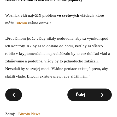
získaš doživotnú zľavu na obchodné poplatky.
Wozniak vidí najväčší problém
vo svetových vládach
, ktoré
môžu
Bitcoin
reálne ohroziť.
„Problémom je, že vlády nikdy nedovolia, aby sa vymkol spod
ich kontroly. Ak by sa to dostalo do bodu, keď by sa všetko
robilo v kryptomenách a neprechádzalo by to cez dohľad vlád a
zdaňovanie a podobne, vlády by to jednoducho zakázali.
Nevzdali by sa svojej moci. Vládne peniaze existujú preto, aby
slúžili vláde. Bitcoin existuje preto, aby slúžil nám.”
Ďalej
Zdroj:
Bitcoin News