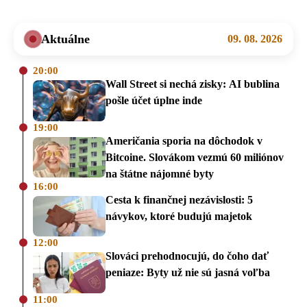
Aktuálne
09. 08. 2026
20:00
Wall Street si nechá zisky: AI bublina
pošle účet úplne inde
19:00
Američania sporia na dôchodok v
Bitcoine. Slovákom vezmú 60 miliónov
na štátne nájomné byty
16:00
Cesta k finančnej nezávislosti: 5
návykov, ktoré budujú majetok
12:00
Slováci prehodnocujú, do čoho dať
peniaze: Byty už nie sú jasná voľba
11:00