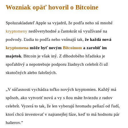
Wozniak opäť hovoril o Bitcoine
Spoluzakladateľ Apple sa vyjadril, že podľa neho sú mnohé
kryptomeny
nedôveryhodné a častokrát sú využívané na
podvody. Ľudia to podľa neho vnímajú tak,
že každá nová
kryptomena
môže byť novým
Bitcoinom
a zarobiť im
majetok
. Bitcoin je však iný. Z dlhodobého hľadiska je
spoľahlivý a nepotrebuje podporu žiadnych celebrít či už
skutočných alebo falošných.
„V súčasnosti vychádza toľko nových kryptomien. Každý má
spôsob, ako vytvoriť novú a vy s ňou máte hviezdu z radov
celebrít. Vyzerá to tak, že len vyberajú hromadu peňazí od ľudí,
ktorí chcú investovať v najranejšej fáze, keď to má hodnotu pár
halierov.”