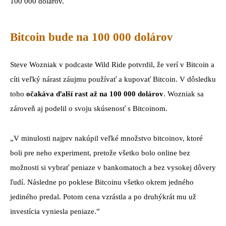
100 000 dolárov.
Bitcoin bude na 100 000 dolárov
Steve Wozniak v podcaste Wild Ride potvrdil, že verí v Bitcoin a
cíti veľký nárast záujmu používať a kupovať Bitcoin. V dôsledku
toho
očakáva ďalší rast až na 100 000 dolárov
. Wozniak sa
zároveň aj podelil o svoju skúsenosť s Bitcoinom.
„V minulosti najprv nakúpil veľké množstvo bitcoinov, ktoré
boli pre neho experiment, pretože všetko bolo online bez
možnosti si vybrať peniaze v bankomatoch a bez vysokej dôvery
ľudí. Následne po poklese Bitcoinu všetko okrem jedného
jediného predal. Potom cena vzrástla a po druhýkrát mu už
investícia vyniesla peniaze.”