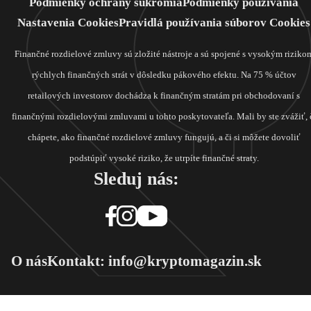
Podmienky ochrany súkromia
Podmienky používania
Nastavenia Cookies
Pravidlá používania súborov Cookies
Finančné rozdielové zmluvy sú zložité nástroje a sú spojené s vysokým riziko
rýchlych finančných strát v dôsledku pákového efektu. Na 75 % účtov
retailových investorov dochádza k finančným stratám pri obchodovaní s
finančnými rozdielovými zmluvami u tohto poskytovateľa. Mali by ste zvážiť, 
chápete, ako finančné rozdielové zmluvy fungujú, a či si môžete dovoliť
podstúpiť vysoké riziko, že utrpíte finančné straty.
Sleduj nás:
O nás
Kontakt: info@kryptomagazin.sk