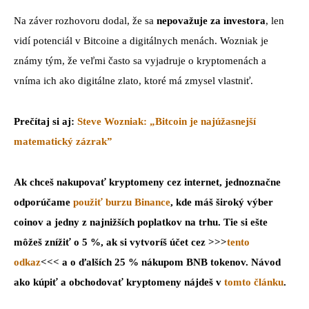
Na záver rozhovoru dodal, že sa
nepovažuje za investora
, len
vidí potenciál v Bitcoine a digitálnych menách. Wozniak je
známy tým, že veľmi často sa vyjadruje o kryptomenách a
vníma ich ako digitálne zlato, ktoré má zmysel vlastniť.
Prečítaj si aj:
Steve Wozniak: „Bitcoin je najúžasnejší
matematický zázrak”
Ak chceš nakupovať kryptomeny cez internet, jednoznačne
odporúčame
použiť burzu Binance
, kde máš široký výber
coinov a jedny z najnižších poplatkov na trhu. Tie si ešte
môžeš znížiť o 5 %, ak si vytvoríš účet cez >>>
tento
odkaz
<<< a o ďalších 25 % nákupom BNB tokenov. Návod
ako kúpiť a obchodovať kryptomeny nájdeš v
tomto článku
.