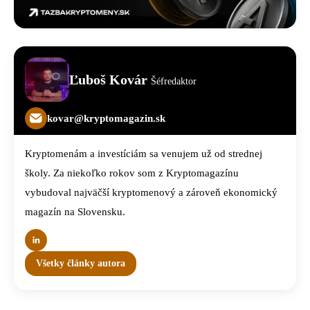
Ľuboš Kovár
Šéfredaktor
kovar@kryptomagazin.sk
Kryptomenám a investíciám sa venujem už od strednej
školy. Za niekoľko rokov som z Kryptomagazínu
vybudoval najväčší kryptomenový a zároveň ekonomický
magazín na Slovensku.
Všetky články autora