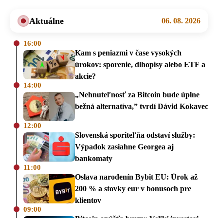
Aktuálne
06. 08. 2026
16:00
Kam s peniazmi v čase vysokých
úrokov: sporenie, dlhopisy alebo ETF a
akcie?
14:00
„Nehnuteľnosť za Bitcoin bude úplne
bežná alternatíva,” tvrdí Dávid Kokavec
12:00
Slovenská sporiteľňa odstaví služby:
Výpadok zasiahne Georgea aj
bankomaty
11:00
Oslava narodenín Bybit EU: Úrok až
200 % a stovky eur v bonusoch pre
klientov
09:00