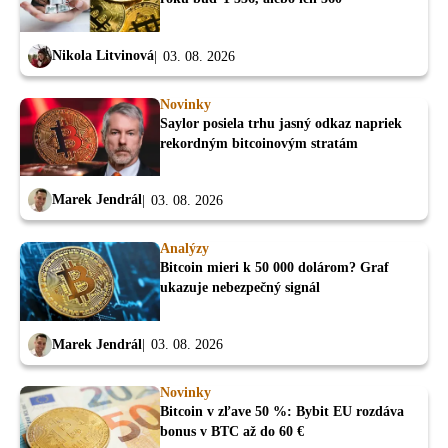
Nikola Litvinová
03. 08. 2026
Novinky
Saylor posiela trhu jasný odkaz napriek
rekordným bitcoinovým stratám
Marek Jendrál
03. 08. 2026
Analýzy
Bitcoin mieri k 50 000 dolárom? Graf
ukazuje nebezpečný signál
Marek Jendrál
03. 08. 2026
Novinky
Bitcoin v zľave 50 %: Bybit EU rozdáva
bonus v BTC až do 60 €