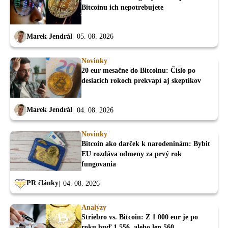
Bitcoinu ich nepotrebujete
Marek Jendrál
05. 08. 2026
Novinky
20 eur mesačne do Bitcoinu: Číslo po
desiatich rokoch prekvapí aj skeptikov
Marek Jendrál
04. 08. 2026
Novinky
Bitcoin ako darček k narodeninám: Bybit
EU rozdáva odmeny za prvý rok
fungovania
PR články
04. 08. 2026
Analýzy
Striebro vs. Bitcoin: Z 1 000 eur je po
roku buď 1 556, alebo len 560