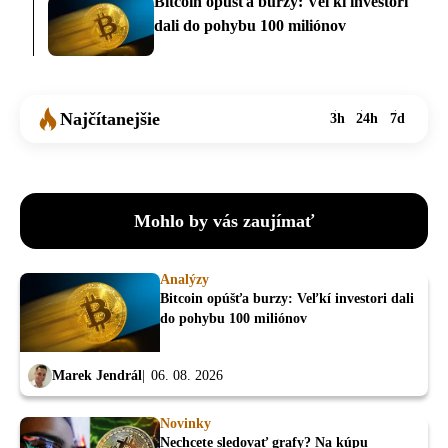
Bitcoin opúšťa burzy: Veľkí investori
dali do pohybu 100 miliónov
Najčítanejšie
3h
24h
7d
Mohlo by vás zaujímať
Analýzy
Bitcoin opúšťa burzy: Veľkí investori dali
do pohybu 100 miliónov
Marek Jendrál
06. 08. 2026
Novinky
Nechcete sledovať grafy? Na kúpu