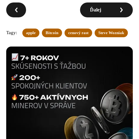
Ďalej
Tagy:
apple
Bitcoin
cenový rast
Steve Wozniak