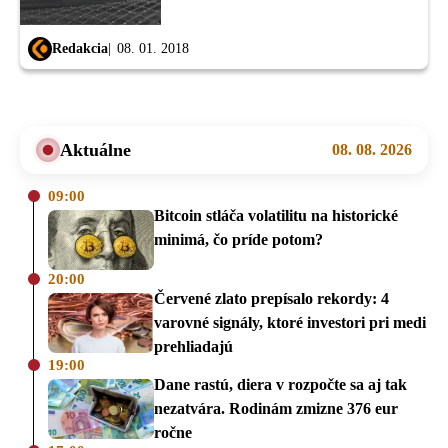
Redakcia
08. 01. 2018
Aktuálne
08. 08. 2026
09:00
Bitcoin stláča volatilitu na historické
minimá, čo príde potom?
20:00
Červené zlato prepísalo rekordy: 4
varovné signály, ktoré investori pri medi
prehliadajú
19:00
Dane rastú, diera v rozpočte sa aj tak
nezatvára. Rodinám zmizne 376 eur
ročne