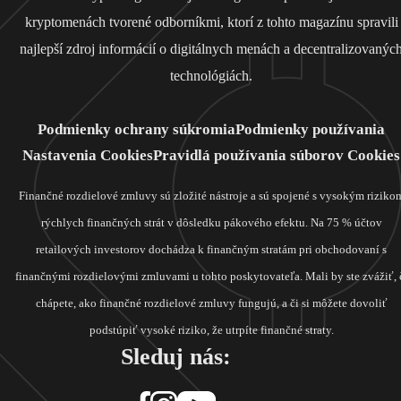
kryptomenách tvorené odborníkmi, ktorí z tohto magazínu spravili
najlepší zdroj informácií o digitálnych menách a decentralizovanýc
technológiách.
Podmienky ochrany súkromia
Podmienky používania
Nastavenia Cookies
Pravidlá používania súborov Cookies
Finančné rozdielové zmluvy sú zložité nástroje a sú spojené s vysokým riziko
rýchlych finančných strát v dôsledku pákového efektu. Na 75 % účtov
retailových investorov dochádza k finančným stratám pri obchodovaní s
finančnými rozdielovými zmluvami u tohto poskytovateľa. Mali by ste zvážiť, 
chápete, ako finančné rozdielové zmluvy fungujú, a či si môžete dovoliť
podstúpiť vysoké riziko, že utrpíte finančné straty.
Sleduj nás: