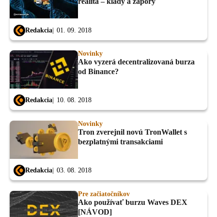
realita – klady a zápory
Redakcia
01. 09. 2018
Novinky
Ako vyzerá decentralizovaná burza
od Binance?
Redakcia
10. 08. 2018
Novinky
Tron zverejnil novú TronWallet s
bezplatnými transakciami
Redakcia
03. 08. 2018
Pre začiatočníkov
Ako používať burzu Waves DEX
[NÁVOD]