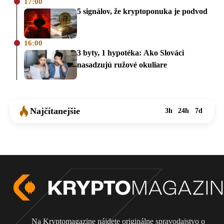
17:00
5 signálov, že kryptoponuka je podvod
16:00
3 byty, 1 hypotéka: Ako Slováci
nasadzujú ružové okuliare
Najčítanejšie
3h
24h
7d
Na Kryptomagazine nájdete originálne spravodajstvo o