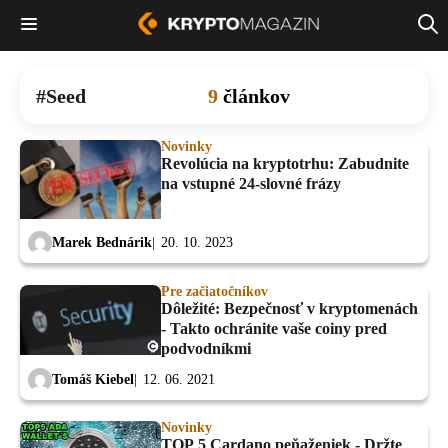
Seed
9
článkov
Novinky
Revolúcia na kryptotrhu: Zabudnite
na vstupné 24-slovné frázy
Marek Bednárik
20. 10. 2023
Pre začiatočníkov
Dôležité: Bezpečnosť v kryptomenách
- Takto ochránite vaše coiny pred
podvodníkmi
Tomáš Kiebel
12. 06. 2021
Novinky
TOP 5 Cardano peňaženiek - Držte