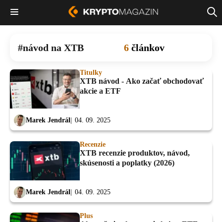
návod na XTB
6
článkov
Titulky
XTB návod - Ako začať obchodovať
akcie a ETF
Marek Jendrál
04. 09. 2025
Recenzie
XTB recenzie produktov, návod,
skúsenosti a poplatky (2026)
Marek Jendrál
04. 09. 2025
Plus