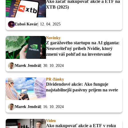
Ako začať nakupovať akcie a ETF na
XTB (2025)
Ľuboš Kovár
12. 04. 2025
Novinky
Z garážového startupu na AI giganta:
Neuveriteľný príbeh Nvidie, ktorý
zmení váš pohľad na investovanie
Marek Jendrál
30. 10. 2024
PR články
Dividendové akcie: Ako funguje
najstabilnejší pasívny príjem na svete
Marek Jendrál
16. 10. 2024
Video
Ako nakupovať akcie a ETF v roku