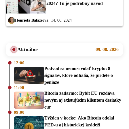
2024? Tu je podrobný návod
Henrieta Balázsová
14. 06. 2024
Aktuálne
09. 08. 2026
12:00
Podvod sa nemusí volať krypto: 8
signálov, ktoré odhalia, že prídete o
peniaze
11:00
Bitcoin zadarmo: Bybit EU rozdáva
novým aj existujúcim klientom desiatky
eur
09:00
Týžden v kocke: Ako Bitcoin odolal
FED-u aj historickej krádeži