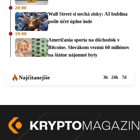
20:00
Wall Street si nechá zisky: AI bublina
pošle účet úplne inde
19:00
Američania sporia na dôchodok v
Bitcoine. Slovákom vezmú 60 miliónov
na štátne nájomné byty
Najčítanejšie
3h
24h
7d