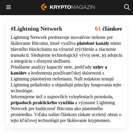
Lightning Network
61
článkov
Lightning Network predstavuje inovatívne riešenie pre
škálovanie Bitcoinu, ktoré využíva
platobné kanály
mimo
hlavného blockchainu na výrazné zrýchlenie a zlacnenie
transakcií. Sledujeme technologický vývoj siete, jej adopciu
a integráciu s rôznymi službami.
Prinášame analýzy kapacity siete, prehľady
uzlov a
kanálov
a hodnotenia používateľskej skúsenosti s
Lightning platobnými riešeniami. Naši redaktori testujú
Lightning peňaženky a objasňujú princípy fungovania tejto
technológie.
Informujeme tiež o najnovších vylepšeniach protokolu,
prípadoch praktického využitia
a význame Lightning
Network pre budúcnosť Bitcoinu ako platobného
prostriedku. Vďaka našim článkom získate ucelený obraz o
tejto kľúčovej technológii pre škálovanie kryptomien.