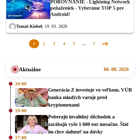
POROVNANIE - Lightning Network
peňaženiek - Vyberáme TOP 5 pre
Android!
Tomáš Kiebel
19. 03. 2020
1
2
3
4
5
…
7
Nasledujúca
stránka
Aktuálne
06. 08. 2026
20:00
Generácia Z investuje vo veľkom. VÚB
banka mladých varuje pred
kryptomenami
19:00
Poberajú invalidný dôchodok a
zarábajú vyše 1 600 eur mesačne. Štát
im chce siahnuť na dávky
17:00