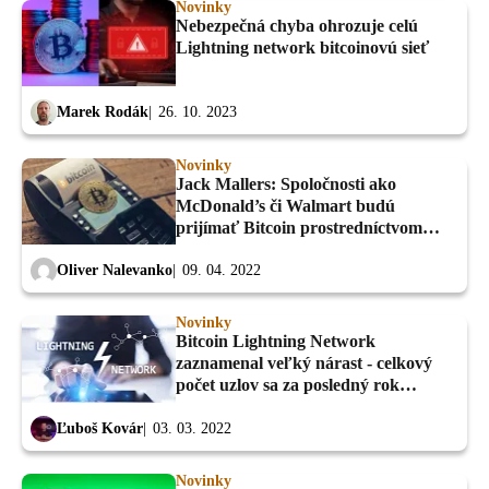
Novinky
Nebezpečná chyba ohrozuje celú
Lightning network bitcoinovú sieť
Marek Rodák
26. 10. 2023
Novinky
Jack Mallers: Spoločnosti ako
McDonald’s či Walmart budú
prijímať Bitcoin prostredníctvom
Lightning Network!
Oliver Nalevanko
09. 04. 2022
Novinky
Bitcoin Lightning Network
zaznamenal veľký nárast - celkový
počet uzlov sa za posledný rok
zdvojnásobil
Ľuboš Kovár
03. 03. 2022
Novinky