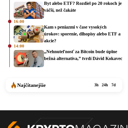
Byt alebo ETF? Rozdiel po 20 rokoch je
väčší, než čakáte
16:00
Kam s peniazmi v čase vysokých
úrokov: sporenie, dlhopisy alebo ETF a
akcie?
14:00
„Nehnuteľnosť za Bitcoin bude úplne
bežná alternatíva,” tvrdí Dávid Kokavec
Najčítanejšie
3h
24h
7d