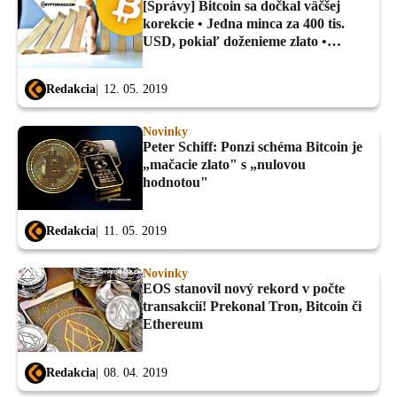
[Správy] Bitcoin sa dočkal väčšej
korekcie • Jedna minca za 400 tis.
USD, pokiaľ doženieme zlato •
Blockchain už je v mainstreame a
ďalšie...
Redakcia
12. 05. 2019
Novinky
Peter Schiff: Ponzi schéma Bitcoin je
„mačacie zlato" s „nulovou
hodnotou"
Redakcia
11. 05. 2019
Novinky
EOS stanovil nový rekord v počte
transakcií! Prekonal Tron, Bitcoin či
Ethereum
Redakcia
08. 04. 2019