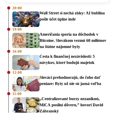
20:00
Wall Street si nechá zisky: AI bublina
pošle účet úplne inde
19:00
Američania sporia na dôchodok v
Bitcoine. Slovákom vezmú 60 miliónov
na štátne nájomné byty
16:00
Cesta k finančnej nezávislosti: 5
návykov, ktoré budujú majetok
12:00
Slováci prehodnocujú, do čoho dať
peniaze: Byty už nie sú jasná voľba
11:00
„Centralizované burzy nezaniknú,
MiCA posilní dôveru,” hovorí David
Zábranský