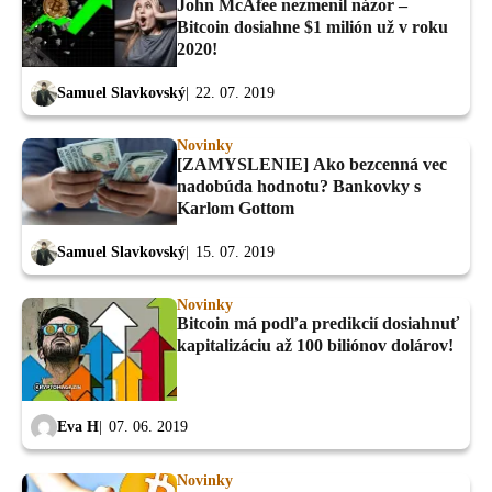
John McAfee nezmenil názor –
Bitcoin dosiahne $1 milión už v roku
2020!
Samuel Slavkovský
22. 07. 2019
Novinky
[ZAMYSLENIE] Ako bezcenná vec
nadobúda hodnotu? Bankovky s
Karlom Gottom
Samuel Slavkovský
15. 07. 2019
Novinky
Bitcoin má podľa predikcií dosiahnuť
kapitalizáciu až 100 biliónov dolárov!
Eva H
07. 06. 2019
Novinky