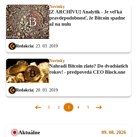
Novinky
[Z ARCHÍVU] Analytik - Je veľká
pravdepodobnosť, že Bitcoin spadne
až na nulu
Redakcia
23. 03. 2019
Novinky
Nahradí Bitcoin zlato? Do dvadsiatich
rokov! - predpovedá CEO Block.one
Redakcia
20. 03. 2019
1
2
3
4
5
Predchádzajúca
Nasledujúca
stránka
stránka
Aktuálne
09. 08. 2026