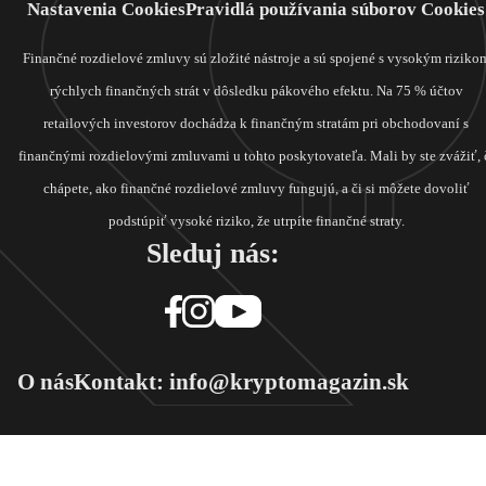
Nastavenia Cookies
Pravidlá používania súborov Cookies
Finančné rozdielové zmluvy sú zložité nástroje a sú spojené s vysokým riziko
rýchlych finančných strát v dôsledku pákového efektu. Na 75 % účtov
retailových investorov dochádza k finančným stratám pri obchodovaní s
finančnými rozdielovými zmluvami u tohto poskytovateľa. Mali by ste zvážiť, 
chápete, ako finančné rozdielové zmluvy fungujú, a či si môžete dovoliť
podstúpiť vysoké riziko, že utrpíte finančné straty.
Sleduj nás:
O nás
Kontakt: info@kryptomagazin.sk