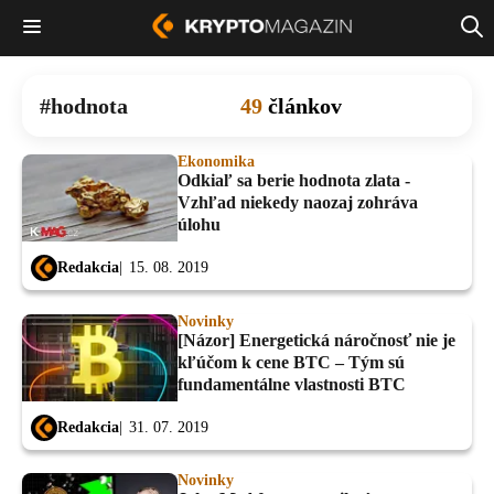
hodnota
49
článkov
Ekonomika
Odkiaľ sa berie hodnota zlata -
Vzhľad niekedy naozaj zohráva
úlohu
Redakcia
15. 08. 2019
Novinky
[Názor] Energetická náročnosť nie je
kľúčom k cene BTC – Tým sú
fundamentálne vlastnosti BTC
Redakcia
31. 07. 2019
Novinky