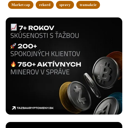
Market cap
rekord
spravy
transakcie