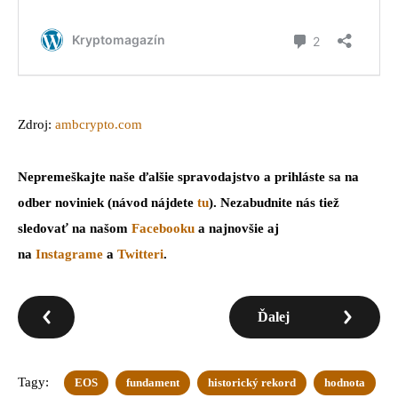
Zdroj:
ambcrypto.com
Nepremeškajte naše ďalšie spravodajstvo a prihláste sa na
odber noviniek (návod nájdete
tu
). Nezabudnite nás tiež
sledovať na našom
Facebooku
a najnovšie aj
na
Instagrame
a
Twitteri
.
Ďalej
Tagy:
EOS
fundament
historický rekord
hodnota