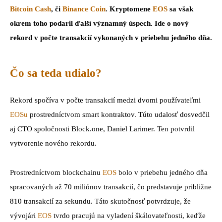
Bitcoin Cash
, či
Binance Coin
. Kryptomene
EOS
sa však
okrem toho podaril ďalší významný úspech. Ide o nový
rekord v počte transakcií vykonaných v priebehu jedného dňa.
Čo sa teda udialo?
Rekord spočíva v počte transakcií medzi dvomi používateľmi
EOSu
prostredníctvom smart kontraktov. Túto udalosť dosvedčil
aj CTO spoločnosti Block.one, Daniel Larimer. Ten potvrdil
vytvorenie nového rekordu.
Prostredníctvom blockchainu
EOS
bolo v priebehu jedného dňa
spracovaných až 70 miliónov transakcií, čo predstavuje približne
810 transakcií za sekundu. Táto skutočnosť potvrdzuje, že
vývojári
EOS
tvrdo pracujú na vyladení škálovateľnosti, keďže