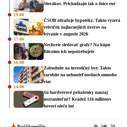
Slovákov. Prichádzajú tak o tisíce eur
19:00
ČSOB zdražuje hypotéky. Takto vyzerá
rebríček najlacnejších úverov na
bývanie v auguste 2026
17:00
Nechcete sledovať grafy? Na kúpu
Bitcoinu ich nepotrebujete
16:00
Zabudnite na investičný byt: Takto
zarobíte na nehnuteľnostiach omnoho
viac
14:00
Sú hardvérové peňaženky naozaj
nezraniteľné? Krádež 116 miliónov
hovorí niečo iné
Najčítanejšie
3h
24h
7d