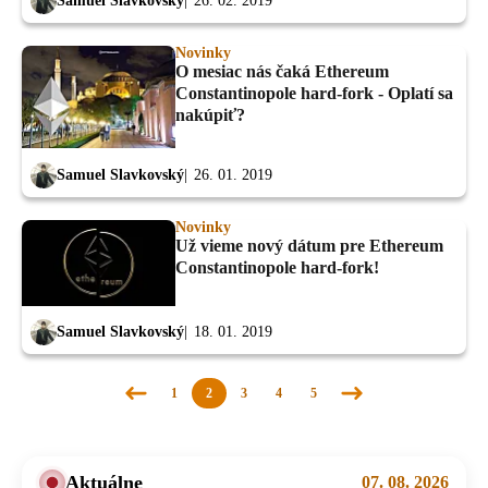
Samuel Slavkovský
26. 02. 2019
Novinky
O mesiac nás čaká Ethereum
Constantinopole hard-fork - Oplatí sa
nakúpiť?
Samuel Slavkovský
26. 01. 2019
Novinky
Už vieme nový dátum pre Ethereum
Constantinopole hard-fork!
Samuel Slavkovský
18. 01. 2019
1
2
3
4
5
Predchádzajúca
Nasledujúca
stránka
stránka
Aktuálne
07. 08. 2026