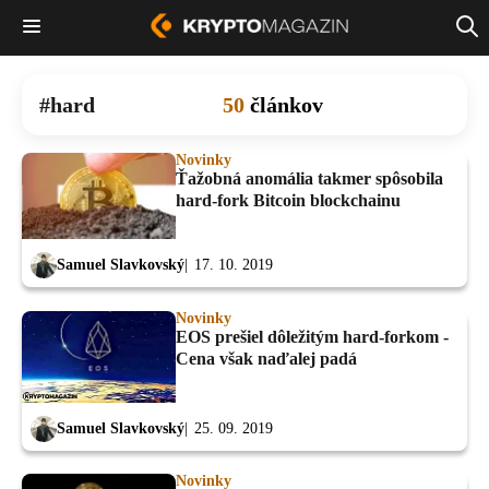
hard
50
článkov
Novinky
Ťažobná anomália takmer spôsobila
hard-fork Bitcoin blockchainu
Samuel Slavkovský
17. 10. 2019
Novinky
EOS prešiel dôležitým hard-forkom -
Cena však naďalej padá
Samuel Slavkovský
25. 09. 2019
Novinky