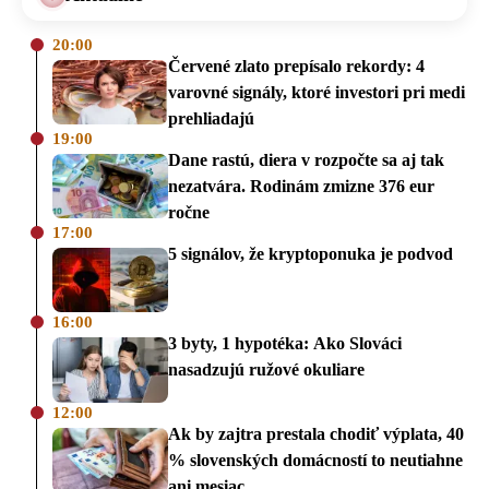
20:00
Červené zlato prepísalo rekordy: 4
varovné signály, ktoré investori pri medi
prehliadajú
19:00
Dane rastú, diera v rozpočte sa aj tak
nezatvára. Rodinám zmizne 376 eur
ročne
17:00
5 signálov, že kryptoponuka je podvod
16:00
3 byty, 1 hypotéka: Ako Slováci
nasadzujú ružové okuliare
12:00
Ak by zajtra prestala chodiť výplata, 40
% slovenských domácností to neutiahne
ani mesiac