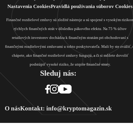
Nastavenia Cookies
Pravidlá používania súborov Cookies
Finančné rozdielové zmluvy sú zložité nástroje a sú spojené s vysokým riziko
rýchlych finančných strát v dôsledku pákového efektu. Na 75 % účtov
retailových investorov dochádza k finančným stratám pri obchodovaní s
finančnými rozdielovými zmluvami u tohto poskytovateľa. Mali by ste zvážiť, 
chápete, ako finančné rozdielové zmluvy fungujú, a či si môžete dovoliť
podstúpiť vysoké riziko, že utrpíte finančné straty.
Sleduj nás:
O nás
Kontakt: info@kryptomagazin.sk