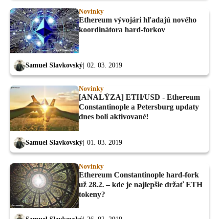
Novinky
Ethereum vývojári hľadajú nového
koordinátora hard-forkov
Samuel Slavkovský
02. 03. 2019
Novinky
[ANALÝZA] ETH/USD - Ethereum
Constantinople a Petersburg updaty
dnes boli aktivované!
Samuel Slavkovský
01. 03. 2019
Novinky
Ethereum Constantinople hard-fork
už 28.2. – kde je najlepšie držať ETH
tokeny?