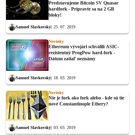
Predstavujeme Bitcoin SV Quasar
hardfork - Pripravte sa na 2 GB
bloky!
Samuel Slavkovský
25. 07. 2019
Novinky
Ethereum vývojári schválili ASIC-
rezistentný ProgPow hard-fork -
Dátum zatiaľ neznámy
Samuel Slavkovský
18. 03. 2019
Novinky
Nie je fork ako fork alebo - kde sú tie
nové Constantinople Ethery?
Samuel Slavkovský
03. 03. 2019