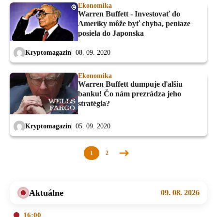
Ekonomika
Warren Buffett - Investovať do
Ameriky môže byť chyba, peniaze
posiela do Japonska
Kryptomagazin
08. 09. 2020
Ekonomika
Warren Buffett dumpuje ďalšiu
banku! Čo nám prezrádza jeho
stratégia?
Kryptomagazin
05. 09. 2020
1
2
Nasledujúca
stránka
Aktuálne
09. 08. 2026
16:00