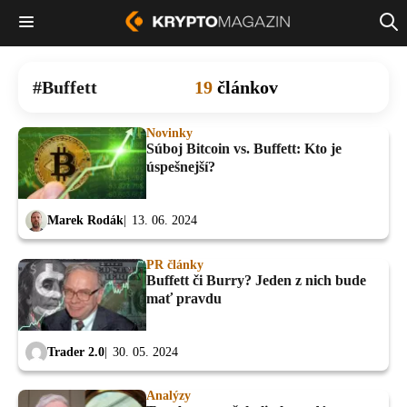
Buffett
19
článkov
Novinky
Súboj Bitcoin vs. Buffett: Kto je
úspešnejší?
Marek Rodák
13. 06. 2024
PR články
Buffett či Burry? Jeden z nich bude
mať pravdu
Trader 2.0
30. 05. 2024
Analýzy