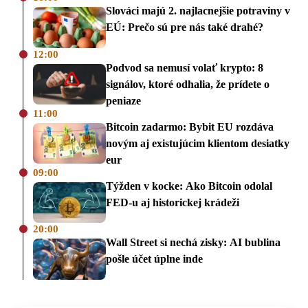
Slováci majú 2. najlacnejšie potraviny v
EÚ: Prečo sú pre nás také drahé?
12:00
Podvod sa nemusí volať krypto: 8
signálov, ktoré odhalia, že prídete o
peniaze
11:00
Bitcoin zadarmo: Bybit EU rozdáva
novým aj existujúcim klientom desiatky
eur
09:00
Týžden v kocke: Ako Bitcoin odolal
FED-u aj historickej krádeži
20:00
Wall Street si nechá zisky: AI bublina
pošle účet úplne inde