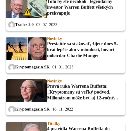
Toto by ste nečakali - legendárny
investor Warren Buffett všetkých
prekvapuje
Trader 2.0
07. 07. 2023
Novinky
Prestaňte sa sťažovať, žijete dnes 5-
krát lepšie ako v minulosti, hovorí
miliardár Charlie Munger
Kryptomagazin SK
01. 01. 2023
Novinky
Pravá ruka Warrena Buffetta:
„Kryptomeny sú veľký podvod.
Milionárom môže byť aj 12-ročné
dieťa, to je šialené”
Kryptomagazin SK
18. 11. 2022
Titulky
4 pravidlá Warrena Buffetta do