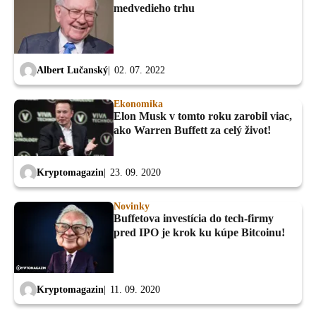
medvedieho trhu
Albert Lučanský
02. 07. 2022
Ekonomika
Elon Musk v tomto roku zarobil viac,
ako Warren Buffett za celý život!
Kryptomagazin
23. 09. 2020
Novinky
Buffetova investícia do tech-firmy
pred IPO je krok ku kúpe Bitcoinu!
Kryptomagazin
11. 09. 2020