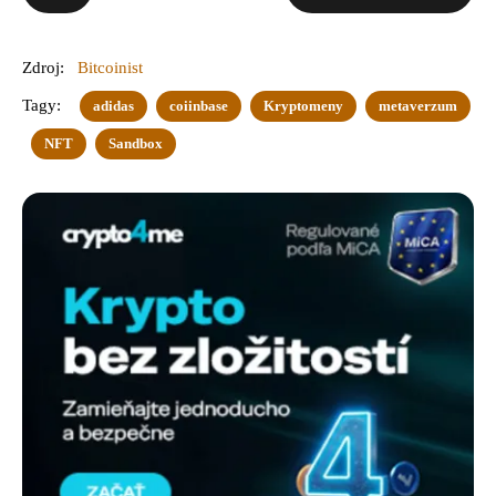
Zdroj:
Bitcoinist
Tagy:
adidas
coiinbase
Kryptomeny
metaverzum
NFT
Sandbox