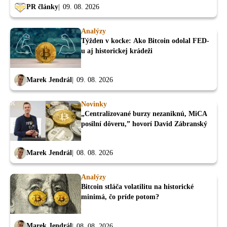
PR články
09. 08. 2026
Analýzy
Týžden v kocke: Ako Bitcoin odolal FED-
u aj historickej krádeži
Marek Jendrál
09. 08. 2026
Novinky
„Centralizované burzy nezaniknú, MiCA
posilní dôveru,” hovorí David Zábranský
Marek Jendrál
08. 08. 2026
Analýzy
Bitcoin stláča volatilitu na historické
minimá, čo príde potom?
Marek Jendrál
08. 08. 2026