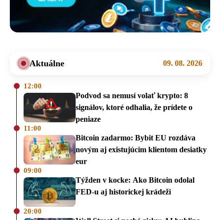
Aktuálne
09. 08. 2026
12:00
Podvod sa nemusí volať krypto: 8
signálov, ktoré odhalia, že prídete o
peniaze
11:00
Bitcoin zadarmo: Bybit EU rozdáva
novým aj existujúcim klientom desiatky
eur
09:00
Týžden v kocke: Ako Bitcoin odolal
FED-u aj historickej krádeži
20:00