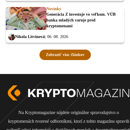
Novinky
Generácia Z investuje vo veľkom. VÚB
banka mladých varuje pred
kryptomenami
Nikola Litvinová
06. 08. 2026
Zobraziť viac článkov
Na Kryptomagazine nájdete originálne spravodajstvo o
kryptomenách tvorené odborníkmi, ktorí z tohto magazínu spravili
najlepší zdroj informácií o digitálnych menách a decentralizovanýc