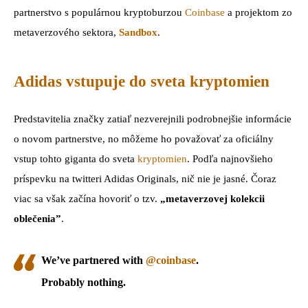
partnerstvo s populárnou kryptoburzou
Coinbase
a projektom zo
metaverzového sektora,
Sandbox
.
Adidas vstupuje do sveta kryptomien
Predstavitelia značky zatiaľ nezverejnili podrobnejšie informácie
o novom partnerstve, no môžeme ho považovať za oficiálny
vstup tohto giganta do sveta
kryptomien
. Podľa najnovšieho
príspevku na twitteri Adidas Originals, nič nie je jasné. Čoraz
viac sa však začína hovoriť o tzv.
„metaverzovej kolekcii
oblečenia”
.
We’ve partnered with
@coinbase
.
Probably nothing.