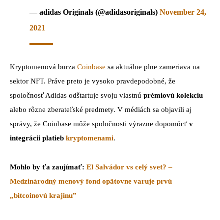
— adidas Originals (@adidasoriginals)
November 24,
2021
Kryptomenová burza
Coinbase
sa aktuálne plne zameriava na
sektor NFT. Práve preto je vysoko pravdepodobné, že
spoločnosť Adidas odštartuje svoju vlastnú
prémiovú kolekciu
alebo rôzne zberateľské predmety. V médiách sa objavili aj
správy, že Coinbase môže spoločnosti výrazne dopomôcť
v
integrácii platieb
kryptomenami
.
Mohlo by ťa zaujímať:
El Salvádor vs celý svet? –
Medzinárodný menový fond opätovne varuje prvú
„bitcoinovú krajinu”