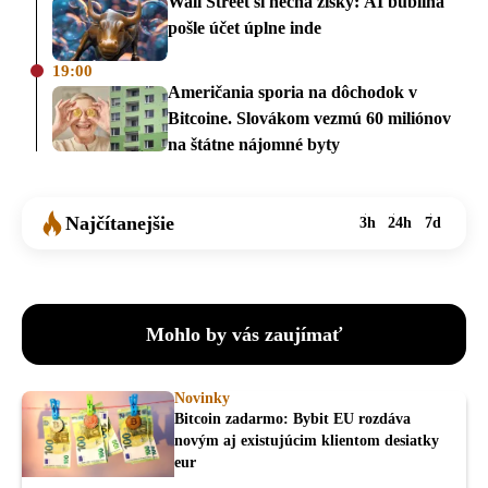
Wall Street si nechá zisky: AI bublina
pošle účet úplne inde
19:00
Američania sporia na dôchodok v
Bitcoine. Slovákom vezmú 60 miliónov
na štátne nájomné byty
Najčítanejšie
3h
24h
7d
Mohlo by vás zaujímať
Novinky
Bitcoin zadarmo: Bybit EU rozdáva
novým aj existujúcim klientom desiatky
eur