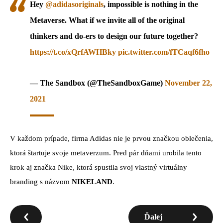
Hey
@adidasoriginals
, impossible is nothing in the
Metaverse. What if we invite all of the original
thinkers and do-ers to design our future together?
https://t.co/xQrfAWHBky
pic.twitter.com/fTCaqf6fho
— The Sandbox (@TheSandboxGame)
November 22,
2021
V každom prípade, firma Adidas nie je prvou značkou oblečenia,
ktorá štartuje svoje metaverzum. Pred pár dňami urobila tento
krok aj značka Nike, ktorá spustila svoj vlastný virtuálny
branding s názvom
NIKELAND
.
Ďalej