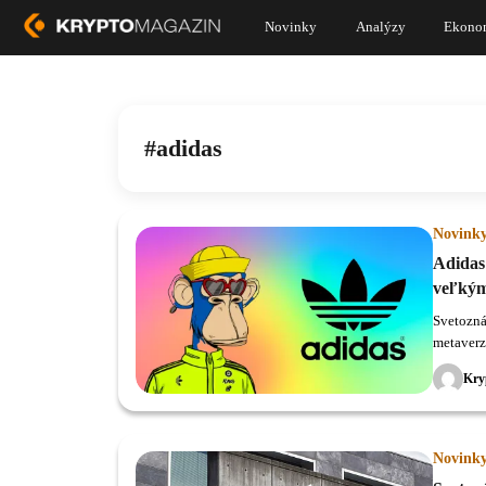
Novinky
Analýzy
Ekono
adidas
Novink
Adidas
veľkým
Svetozná
metaverz
Bored A
Kry
Novink