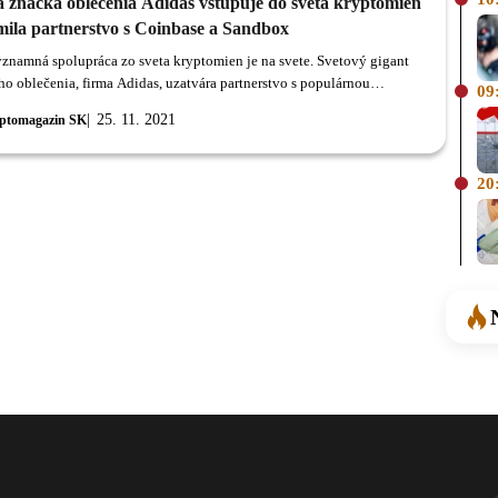
á značka oblečenia Adidas vstupuje do sveta kryptomien
mila partnerstvo s Coinbase a Sandbox
ýznamná spolupráca zo sveta kryptomien je na svete. Svetový gigant
ho oblečenia, firma Adidas, uzatvára partnerstvo s populárnou
09
rzou Coinbase a projektom zo metaverzového sektora, Sandbox.
25. 11. 2021
ptomagazin SK
20