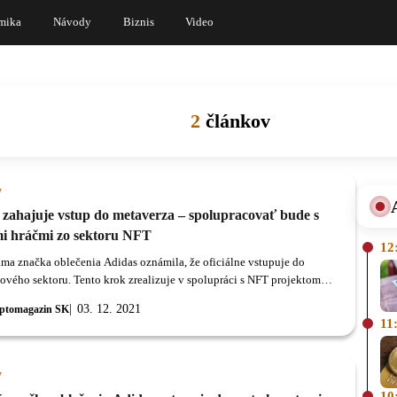
mika
Návody
Biznis
Video
2
článkov
y
 zahajuje vstup do metaverza – spolupracovať bude s
i hráčmi zo sektoru NFT
12
ma značka oblečenia Adidas oznámila, že oficiálne vstupuje do
ového sektoru. Tento krok zrealizuje v spolupráci s NFT projektom
pe Yacht Club, gmoney NFT a komiksovým PUNKS.
03. 12. 2021
ptomagazin SK
11
y
10