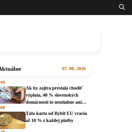
Aktuálne
07. 08. 2026
:00
Ak by zajtra prestala chodiť
výplata, 40 % slovenských
domácností to neutiahne ani
:00
mesiac
Táto karta od Bybit EU vracia
až 10 % z každej platby
:36