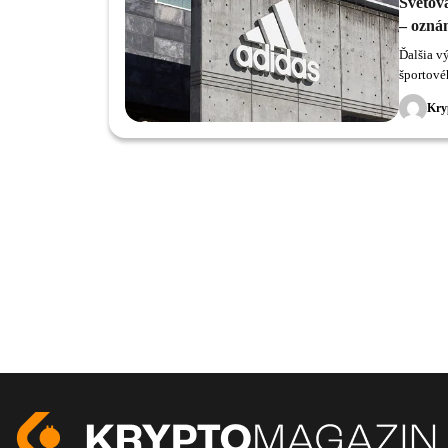
Svetov
– ozná
Ďalšia v
športové
kryptobu
Kry