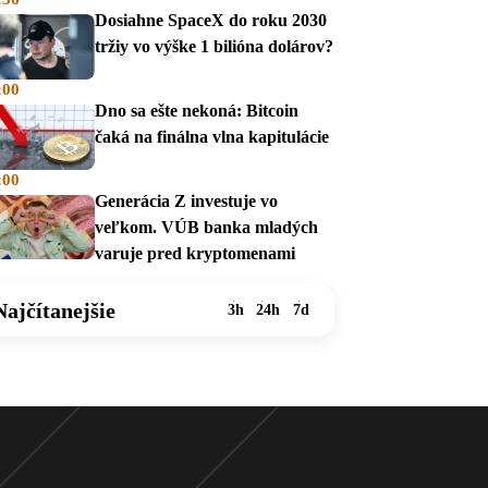
Dosiahne SpaceX do roku 2030
tržiy vo výške 1 bilióna dolárov?
:00
Dno sa ešte nekoná: Bitcoin
čaká na finálna vlna kapitulácie
:00
Generácia Z investuje vo
veľkom. VÚB banka mladých
varuje pred kryptomenami
Najčítanejšie
3h
24h
7d