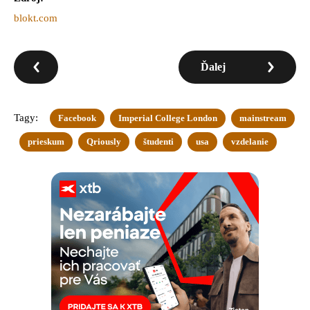
blokt.com
Ďalej
Tagy:
Facebook
Imperial College London
mainstream
prieskum
Qriously
študenti
usa
vzdelanie