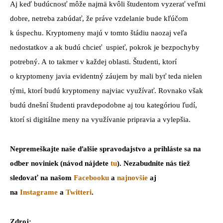
Aj keď budúcnosť môže najmä kvôli študentom vyzerať veľmi
dobre, netreba zabúdať, že práve vzdelanie bude kľúčom
k úspechu. Kryptomeny majú v tomto štádiu naozaj veľa
nedostatkov a ak budú chcieť uspieť, pokrok je bezpochyby
potrebný. A to takmer v každej oblasti. Študenti, ktorí
o kryptomeny javia evidentný záujem by mali byť teda nielen
tými, ktorí budú kryptomeny najviac využívať. Rovnako však
budú dnešní študenti pravdepodobne aj tou kategóriou ľudí,
ktorí si digitálne meny na využívanie pripravia a vylepšia.
Nepremeškajte naše ďalšie spravodajstvo a prihláste sa na
odber noviniek (návod nájdete
tu
). Nezabudnite nás tiež
sledovať na našom
Facebooku
a
najnovšie
aj
na
Instagrame
a
Twitteri
.
Zdroj: