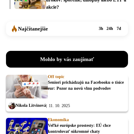
akcie?
Najčítanejšie
3h
24h
7d
Mohlo by vás zaujímať
Off topic
Seniori prichádzajú na Facebooku o tisíce
eur: Pozor na novú vlnu podvodov
Nikola Litvinová
11. 10. 2025
Ekonomika
Veľké európske prostesty: EÚ chce
kontrolovať súkromné chaty