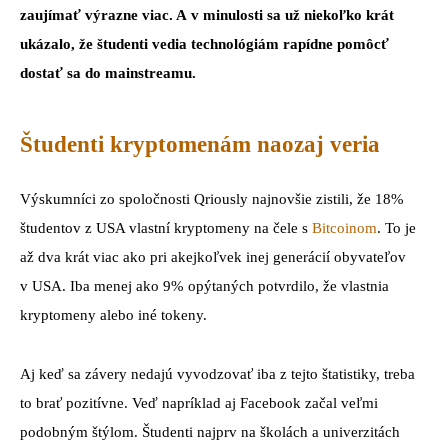
zaujímať výrazne viac. A v minulosti sa už niekoľko krát
ukázalo, že študenti vedia technológiám rapídne pomôcť
dostať sa do mainstreamu.
Študenti kryptomenám naozaj veria
Výskumníci zo spoločnosti Qriously najnovšie zistili, že 18%
študentov z USA vlastní kryptomeny na čele s
Bitcoinom
. To je
až dva krát viac ako pri akejkoľvek inej generácií obyvateľov
v USA. Iba menej ako 9% opýtaných potvrdilo, že vlastnia
kryptomeny alebo iné tokeny.
Aj keď sa závery nedajú vyvodzovať iba z tejto štatistiky, treba
to brať pozitívne. Veď napríklad aj Facebook začal veľmi
podobným štýlom. Študenti najprv na školách a univerzitách