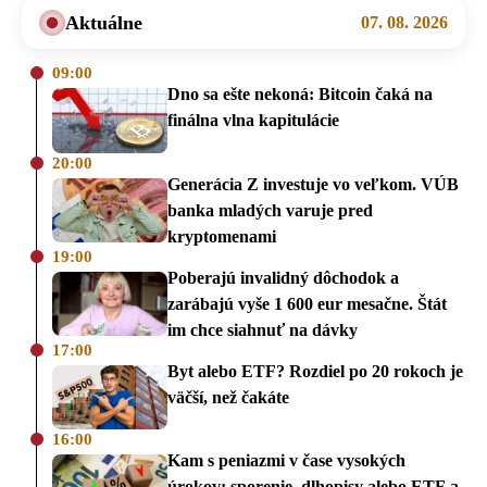
Aktuálne
07. 08. 2026
09:00
Dno sa ešte nekoná: Bitcoin čaká na
finálna vlna kapitulácie
20:00
Generácia Z investuje vo veľkom. VÚB
banka mladých varuje pred
kryptomenami
19:00
Poberajú invalidný dôchodok a
zarábajú vyše 1 600 eur mesačne. Štát
im chce siahnuť na dávky
17:00
Byt alebo ETF? Rozdiel po 20 rokoch je
väčší, než čakáte
16:00
Kam s peniazmi v čase vysokých
úrokov: sporenie, dlhopisy alebo ETF a