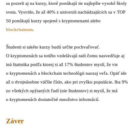
sa pozreli aj na kurzy, ktoré ponúkajú tie najlepšie vysoké školy
sveta. Vysvitlo, že až 40% z univerzít nachádzajúcich sa v TOP
50 ponúkajú kurzy spojené s kryptomenami alebo
blockchainom
.
Študenti si takéto kurzy budú určite pochvaľovať.
O kryptomenách sa totižto vzdelávajú radi čomu nasvedčuje aj
iná štatistika podľa ktorej si až 17% študentov myslí, že vie
o kryptomenách a blockchain technológii naozaj veľa. Opäť ide
až o dvojnásobne väčšie číslo, ako pri zvyšku populácie. Iba 9%
zo všetkých opýtaných ľudí (nie študentov) si myslí, že má
o kryptomenách dostatočné množstvo informácií.
Záver