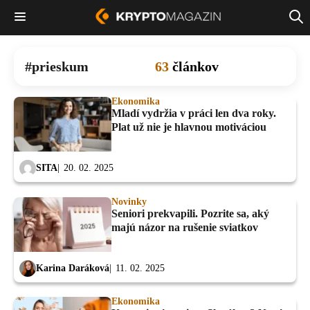
prieskum
63
článkov
Ekonomika
Mladí vydržia v práci len dva roky.
Plat už nie je hlavnou motiváciou
SITA
20. 02. 2025
Novinky
Seniori prekvapili. Pozrite sa, aký
majú názor na rušenie sviatkov
Karina Daráková
11. 02. 2025
Ekonomika