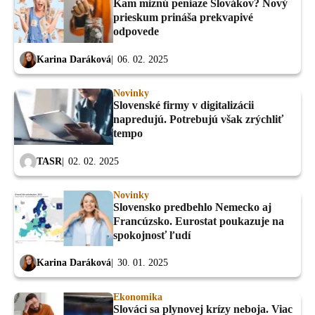
Kam miznú peniaze Slovákov? Nový
prieskum prináša prekvapivé
odpovede
Karina Daráková
06. 02. 2025
Novinky
Slovenské firmy v digitalizácii
napredujú. Potrebujú však zrýchliť
tempo
TASR
02. 02. 2025
Novinky
Slovensko predbehlo Nemecko aj
Francúzsko. Eurostat poukazuje na
spokojnosť ľudí
Karina Daráková
30. 01. 2025
Ekonomika
Slováci sa plynovej krízy neboja. Viac