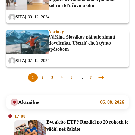
zohrali kľúčovú úlohu
SITA
30. 12. 2024
Novinky
Väčšina Slovákov plánuje zimnú
dovolenku. Ušetriť chcú týmto
spôsobom
SITA
07. 12. 2024
1
2
3
4
5
…
7
Nasledujúca
stránka
Aktuálne
06. 08. 2026
17:00
Byt alebo ETF? Rozdiel po 20 rokoch je
väčší, než čakáte