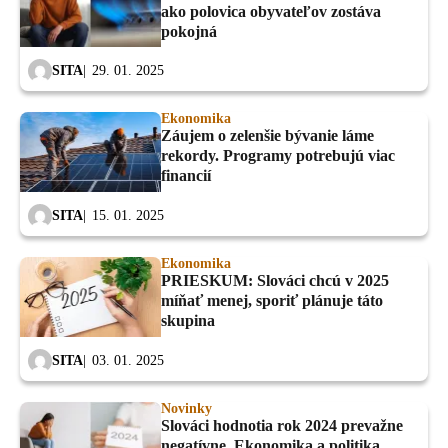
ako polovica obyvateľov zostáva
pokojná
SITA
29. 01. 2025
Ekonomika
Záujem o zelenšie bývanie láme
rekordy. Programy potrebujú viac
financií
SITA
15. 01. 2025
Ekonomika
PRIESKUM: Slováci chcú v 2025
míňať menej, sporiť plánuje táto
skupina
SITA
03. 01. 2025
Novinky
Slováci hodnotia rok 2024 prevažne
negatívne. Ekonomika a politika