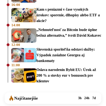
16:00
Kam s peniazmi v čase vysokých
úrokov: sporenie, dlhopisy alebo ETF a
akcie?
14:00
„Nehnuteľnosť za Bitcoin bude úplne
bežná alternatíva,” tvrdí Dávid Kokavec
12:00
Slovenská sporiteľňa odstaví služby:
Výpadok zasiahne Georgea aj
bankomaty
11:00
Oslava narodenín Bybit EU: Úrok až
200 % a stovky eur v bonusoch pre
klientov
Najčítanejšie
3h
24h
7d