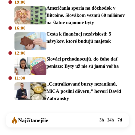
19:00
Američania sporia na dôchodok v
Bitcoine. Slovákom vezmú 60 miliónov
na štátne nájomné byty
16:00
Cesta k finančnej nezávislosti: 5
návykov, ktoré budujú majetok
12:00
Slováci prehodnocujú, do čoho dať
peniaze: Byty už nie sú jasná voľba
11:00
„Centralizované burzy nezaniknú,
MiCA posilní dôveru,” hovorí David
Zábranský
Najčítanejšie
3h
24h
7d