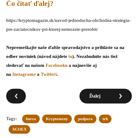
Čo čítať ďalej?
https://kryptomagazin.sk/navod-jednoducha-obchodna-strategia-
pre-zaciatocnikov-pri-ktorej-nemozete-prerobit/
Nepremeškajte naše ďalšie spravodajstvo a prihláste sa na
odber noviniek (návod nájdete
tu
). Nezabudnite nás tiež
sledovať na našom
Facebooku
a najnovšie aj
na
Instagrame
a
Twitteri
.
Ďalej
Tagy:
burza
Kryptomeny
podpora
trh
XCOEX