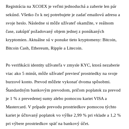
Registrácia na XCOEX je veľmi jednoduchá a zaberie len pár
sekúnd. Všetko čo k nej potrebujete je zadať emailovú adresu a
svoje heslo. Následne si môže užívateľ okamžite, v reálnom
čase, zakúpiť požadovaný objem jednej z ponúkaných
kryptomien. Aktuálne sú v ponuke tieto kryptomeny: Bitcoin,
Bitcoin Cash, Ethereum, Ripple a Litecoin.
Po verifikácii identity užívateľa v zmysle KYC, ktorá nezaberie
viac ako 5 minút, môže užívateľ previesť prostriedky na svoje
burzové konto. Prevod môžete vykonať dvoma spôsobmi.
Štandardným bankovým prevodom, pričom poplatok za prevod
je 1 % z prevedenej sumy alebo pomocou kariet VISA a
Mastercard. V prípade prevodu prostriedkov pomocou týchto
kariet je účtovaný poplatok vo výške 2,99 % pri vklade a 1,2 %
pri výbere prostriedkov späť na bankový účet.