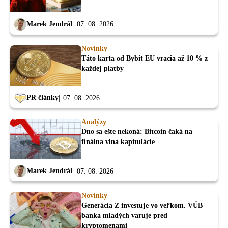
Marek Jendrál
07. 08. 2026
Novinky
Táto karta od Bybit EU vracia až 10 % z
každej platby
PR články
07. 08. 2026
Analýzy
Dno sa ešte nekoná: Bitcoin čaká na
finálna vlna kapitulácie
Marek Jendrál
07. 08. 2026
Novinky
Generácia Z investuje vo veľkom. VÚB
banka mladých varuje pred
kryptomenami