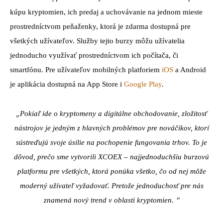
kúpu kryptomien, ich predaj a uchovávanie na jednom mieste
prostredníctvom peňaženky, ktorá je zdarma dostupná pre
všetkých užívateľov. Služby tejto burzy môžu užívatelia
jednoducho využívať prostredníctvom ich počítača, či
smartfónu. Pre užívateľov mobilných platforiem
iOS
a Android
je aplikácia dostupná na App Store i
Google Play
.
„Pokiaľ ide o kryptomeny a digitálne obchodovanie, zložitosť
nástrojov je jedným z hlavných problémov pre nováčikov, ktorí
sústreďujú svoje úsilie na pochopenie fungovania trhov. To je
dôvod, prečo sme vytvorili XCOEX – najjednoduchšiu burzovú
platformu pre všetkých, ktorá ponúka všetko, čo od nej môže
moderný užívateľ vyžadovať. Pretože jednoduchosť pre nás
znamená nový trend v oblasti kryptomien. ”