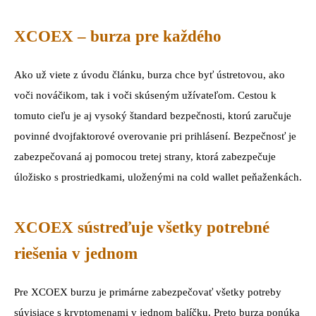
XCOEX – burza pre každého
Ako už viete z úvodu článku, burza chce byť ústretovou, ako
voči nováčikom, tak i voči skúseným užívateľom. Cestou k
tomuto cieľu je aj vysoký štandard bezpečnosti, ktorú zaručuje
povinné dvojfaktorové overovanie pri prihlásení. Bezpečnosť je
zabezpečovaná aj pomocou tretej strany, ktorá zabezpečuje
úložisko s prostriedkami, uloženými na cold wallet peňaženkách.
XCOEX sústreďuje všetky potrebné
riešenia v jednom
Pre XCOEX burzu je primárne zabezpečovať všetky potreby
súvisiace s kryptomenami v jednom balíčku. Preto burza ponúka