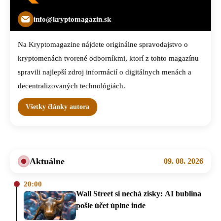
info@kryptomagazin.sk
Na Kryptomagazine nájdete originálne spravodajstvo o
kryptomenách tvorené odborníkmi, ktorí z tohto magazínu
spravili najlepší zdroj informácií o digitálnych menách a
decentralizovaných technológiách.
Všetky články autora
Aktuálne
09. 08. 2026
20:00
Wall Street si nechá zisky: AI bublina
pošle účet úplne inde