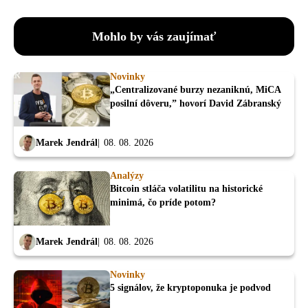
Mohlo by vás zaujímať
Novinky
„Centralizované burzy nezaniknú, MiCA
posilní dôveru,” hovorí David Zábranský
Marek Jendrál
08. 08. 2026
Analýzy
Bitcoin stláča volatilitu na historické
minimá, čo príde potom?
Marek Jendrál
08. 08. 2026
Novinky
5 signálov, že kryptoponuka je podvod