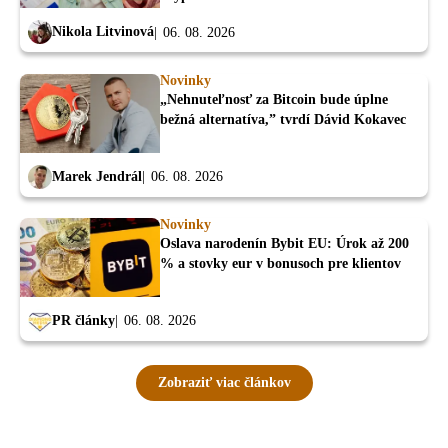
Nikola Litvinová
06. 08. 2026
Novinky
„Nehnuteľnosť za Bitcoin bude úplne
bežná alternatíva,” tvrdí Dávid Kokavec
Marek Jendrál
06. 08. 2026
Novinky
Oslava narodenín Bybit EU: Úrok až 200
% a stovky eur v bonusoch pre klientov
PR články
06. 08. 2026
Zobraziť viac článkov