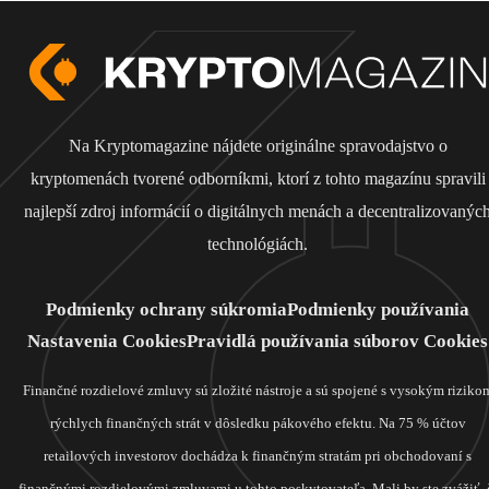
Na Kryptomagazine nájdete originálne spravodajstvo o
kryptomenách tvorené odborníkmi, ktorí z tohto magazínu spravili
najlepší zdroj informácií o digitálnych menách a decentralizovanýc
technológiách.
Podmienky ochrany súkromia
Podmienky používania
Nastavenia Cookies
Pravidlá používania súborov Cookies
Finančné rozdielové zmluvy sú zložité nástroje a sú spojené s vysokým riziko
rýchlych finančných strát v dôsledku pákového efektu. Na 75 % účtov
retailových investorov dochádza k finančným stratám pri obchodovaní s
finančnými rozdielovými zmluvami u tohto poskytovateľa. Mali by ste zvážiť, 