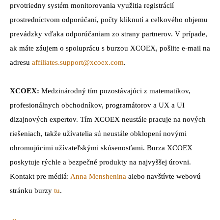
prvotriedny systém monitorovania využitia registrácií
prostredníctvom odporúčaní, počty kliknutí a celkového objemu
prevádzky vďaka odporúčaniam zo strany partnerov. V prípade,
ak máte záujem o spoluprácu s burzou XCOEX, pošlite e-mail na
adresu
affiliates.support@xcoex.com
.
XCOEX:
Medzinárodný tím pozostávajúci z matematikov,
profesionálnych obchodníkov, programátorov a UX a UI
dizajnových expertov. Tím XCOEX neustále pracuje na nových
riešeniach, takže užívatelia sú neustále obklopení novými
ohromujúcimi užívateľskými skúsenosťami. Burza XCOEX
poskytuje rýchle a bezpečné produkty na najvyššej úrovni.
Kontakt pre médiá:
Anna Menshenina
alebo navštívte webovú
stránku burzy
tu
.