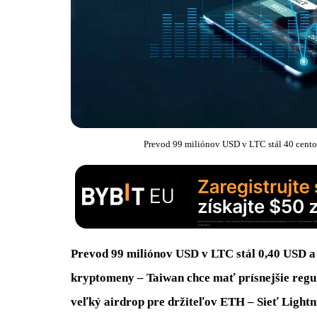
Prevod 99 miliónov USD v LTC stál 40 centov
Prevod 99 miliónov USD v LTC stál 0,40 USD a 
kryptomeny – Taiwan chce mať prísnejšie regu
veľký airdrop pre držiteľov ETH – Sieť Light