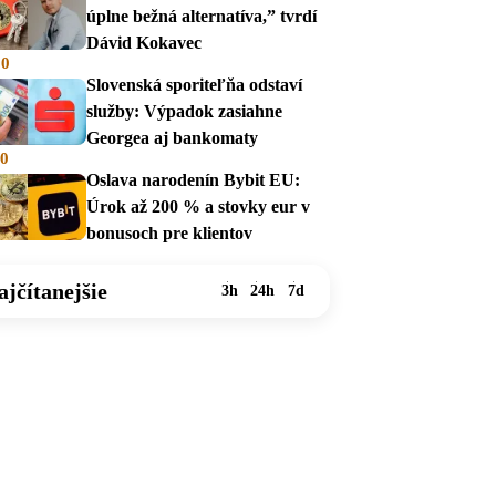
úplne bežná alternatíva,” tvrdí
Dávid Kokavec
00
Slovenská sporiteľňa odstaví
služby: Výpadok zasiahne
Georgea aj bankomaty
00
Oslava narodenín Bybit EU:
Úrok až 200 % a stovky eur v
bonusoch pre klientov
ajčítanejšie
3h
24h
7d