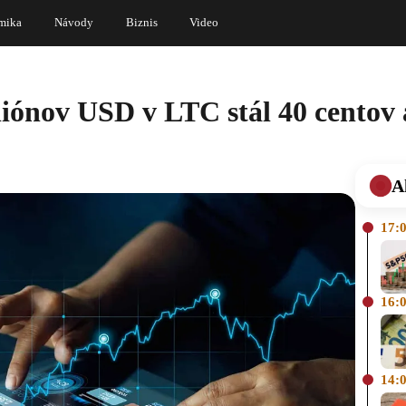
mika
Návody
Biznis
Video
ónov USD v LTC stál 40 centov a
A
17:
16:
14: