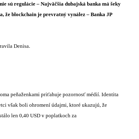
 nie sú regulácie – Najväčšia dubajská banka má šeky
ia, že blockchain je prevratný vynález – Banka JP
pravila Denisa.
oma peňaženkami priťahuje pozornosť médií. Identita
etci však boli ohromení údajmi, ktoré ukazujú, že
 stálo len 0,40 USD v poplatkoch za