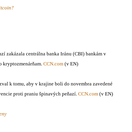
itcoin?
zí zakázala centrálna banka Iránu (CBI) bankám v
ebo kryptozmenárňam.
CCN.com
(v EN)
zval k tomu, aby v krajine boli do novembra zavedené
encie proti praniu špinavých peňazí.
CCN.com
(v EN)
eny