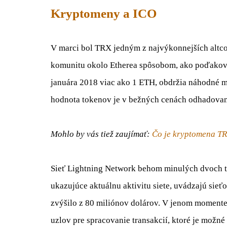
Kryptomeny a ICO
V marci bol TRX jedným z najvýkonnejších altc
komunitu okolo Etherea spôsobom, ako poďakova
januára 2018 viac ako 1 ETH, obdržia náhodné 
hodnota tokenov je v bežných cenách odhadovan
Mohlo by vás tiež zaujímať:
Čo je kryptomena T
Sieť Lightning Network behom minulých dvoch tý
ukazujúce aktuálnu aktivitu siete, uvádzajú sieť
zvýšilo z 80 miliónov dolárov. V jenom momente 
uzlov pre spracovanie transakcií, ktoré je možné