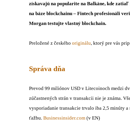
získavajú na popularite na Balkáne, kde zatiaľ
na báze blockchainu – Fintech profesionáli ver
Morgan testujte vlastný blockchain.
Preložené z českého
originálu
, ktorý pre vás pri
Správa dňa
Prevod 99 miliónov USD v Litecoinoch medzi dv
zúčastnených strán v transakcii nie je známa. Vš
vysporiadanie transakcie trvalo iba 2,5 minúty a
ťažbu.
Businessinsider.com
(v EN)