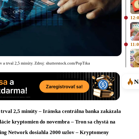
12:
11:
 a trval 2,5 minúty. Zdroj: shutterstock.com/PopTika
N
trval 2,5 minúty – Iránska centrálna banka zakázala
lácie kryptomien do novembra – Tron sa chystá na
ning Network dosiahla 2000 uzlov – Kryptomeny