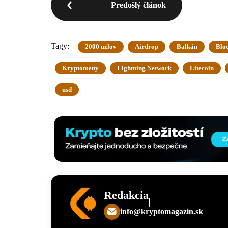
Predošlý článok
Tagy:
2000 uzlov
Airdrop
Balkán
Blo
Kryptomeny
Lightning Network
Litecoin
usd
Redakcia
info@kryptomagazin.sk