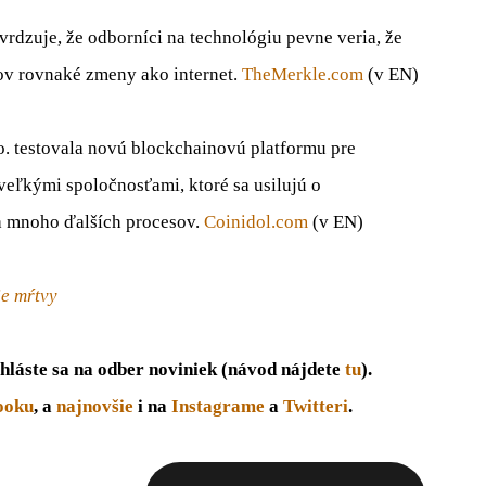
vrdzuje, že odborníci na technológiu pevne veria, že
ov rovnaké zmeny ako internet.
TheMerkle.com
(v EN)
. testovala novú blockchainovú platformu pre
veľkými spoločnosťami, ktoré sa usilujú o
a mnoho ďalších procesov.
Coinidol.com
(v EN)
je mŕtvy
hláste sa na odber noviniek (návod nájdete
tu
).
ooku
, a
najnovšie
i na
Instagrame
a
Twitteri
.