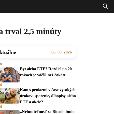
 trval 2,5 minúty
ktuálne
06. 08. 2026
00
Byt alebo ETF? Rozdiel po 20
rokoch je väčší, než čakáte
00
Kam s peniazmi v čase vysokých
úrokov: sporenie, dlhopisy alebo
ETF a akcie?
00
„Nehnuteľnosť za Bitcoin bude