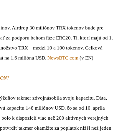
oinov. Airdrop 30 miliónov TRX tokenov bude pre
ť za podporu behom fáze ERC20. Tí, ktorí majú od 1.
množstvo TRX – medzi 10 a 100 tokenov. Celková
á na 1,6 milióna USD.
NewsBTC.com
(v EN)
RON?
ždňov takmer zdvojnásobila svoju kapacitu. Dáta,
ovú kapacitu 148 miliónov USD, čo sa od 10. apríla
bolo k dispozícií viac než 200 aktívnych verejných
 potvrdiť takmer okamžite za poplatok nižší než jeden