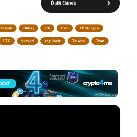
Ďalší článok
ckchain
Dubaj
eth
Írán
JP Morgan
LTC
prevod
regulacie
Taiwan
Tron