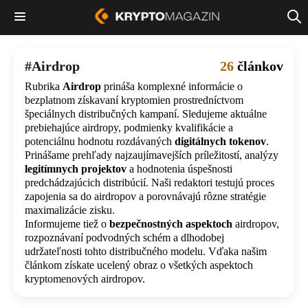
Airdrop
26
článkov
Rubrika
Airdrop
prináša komplexné informácie o
bezplatnom získavaní kryptomien prostredníctvom
špeciálnych distribučných kampaní. Sledujeme aktuálne
prebiehajúce airdropy, podmienky kvalifikácie a
potenciálnu hodnotu rozdávaných
digitálnych tokenov
.
Prinášame prehľady najzaujímavejších príležitostí, analýzy
legitímnych projektov
a hodnotenia úspešnosti
predchádzajúcich distribúcií. Naši redaktori testujú proces
zapojenia sa do airdropov a porovnávajú rôzne stratégie
maximalizácie zisku.
Informujeme tiež o
bezpečnostných aspektoch
airdropov,
rozpoznávaní podvodných schém a dlhodobej
udržateľnosti tohto distribučného modelu. Vďaka našim
článkom získate ucelený obraz o všetkých aspektoch
kryptomenových airdropov.