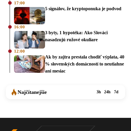
17:00
5 signálov, že kryptoponuka je podvod
16:00
3 byty, 1 hypotéka: Ako Slováci
nasadzujú ružové okuliare
12:00
Ak by zajtra prestala chodiť výplata, 40
% slovenských domácností to neutiahne
ani mesiac
Najčítanejšie
3h
24h
7d