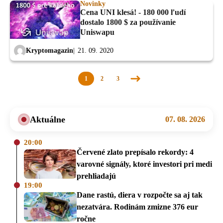
Novinky
Cena UNI klesá! - 180 000 ľudí
dostalo 1800 $ za používanie
Uniswapu
Kryptomagazin
21. 09. 2020
1
2
3
Nasledujúca
stránka
Aktuálne
07. 08. 2026
20:00
Červené zlato prepísalo rekordy: 4
varovné signály, ktoré investori pri medi
prehliadajú
19:00
Dane rastú, diera v rozpočte sa aj tak
nezatvára. Rodinám zmizne 376 eur
ročne