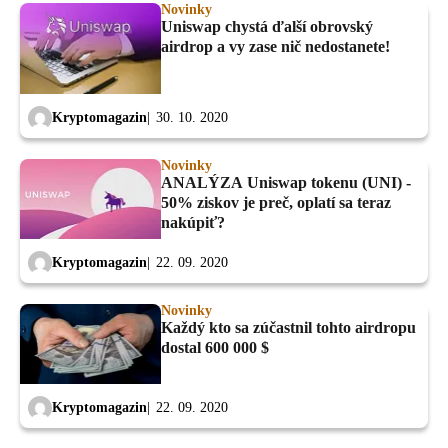
Novinky
Uniswap chystá ďalší obrovský
airdrop a vy zase nič nedostanete!
Kryptomagazin
30. 10. 2020
Novinky
ANALÝZA Uniswap tokenu (UNI) -
50% ziskov je preč, oplatí sa teraz
nakúpiť?
Kryptomagazin
22. 09. 2020
Novinky
Každý kto sa zúčastnil tohto airdropu
dostal 600 000 $
Kryptomagazin
22. 09. 2020