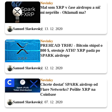
Novinky
Mal som XRP v čase airdropu a nič
mi neprišlo - Oklamali ma?
Samuel Slavkovský
13. 12. 2020
Novinky
PREHĽAD TRHU - Bitcoin stúpol o
800 $, otestuje ATH? XRP padá po
SPARK airdrope
Samuel Slavkovský
12. 12. 2020
Novinky
Chcete dostať SPARK airdrop od
Flare Networks? Pošlite XRP na
Coinbase
Samuel Slavkovský
07. 12. 2020