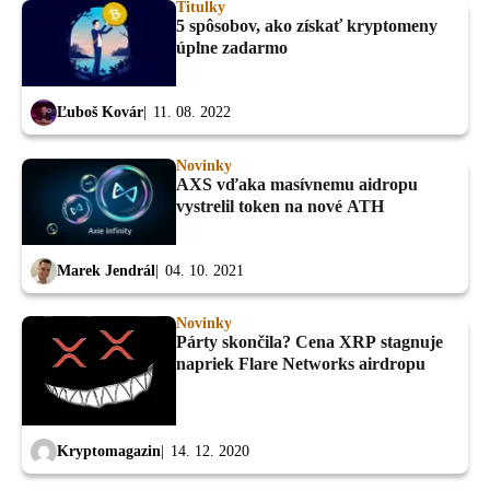
Titulky
5 spôsobov, ako získať kryptomeny
úplne zadarmo
Ľuboš Kovár
11. 08. 2022
Novinky
AXS vďaka masívnemu aidropu
vystrelil token na nové ATH
Marek Jendrál
04. 10. 2021
Novinky
Párty skončila? Cena XRP stagnuje
napriek Flare Networks airdropu
Kryptomagazin
14. 12. 2020