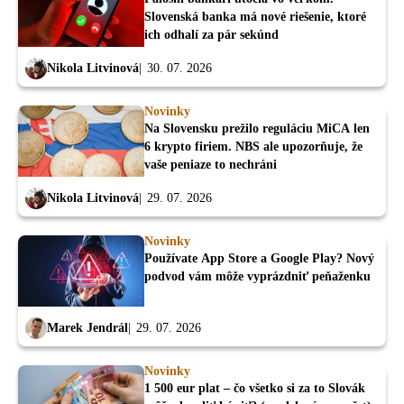
Slovenská banka má nové riešenie, ktoré
ich odhalí za pár sekúnd
Nikola Litvinová
30. 07. 2026
Novinky
Na Slovensku prežilo reguláciu MiCA len
6 krypto firiem. NBS ale upozorňuje, že
vaše peniaze to nechráni
Nikola Litvinová
29. 07. 2026
Novinky
Používate App Store a Google Play? Nový
podvod vám môže vyprázdniť peňaženku
Marek Jendrál
29. 07. 2026
Novinky
1 500 eur plat – čo všetko si za to Slovák