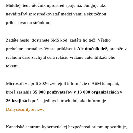
Middle), teda útočník uprostred spojenia. Funguje ako
neviditeľný sprostredkovateľ medzi vami a skutočnou
prihlasovacou stránkou.
Zadáte heslo, dostanete SMS kód, zadáte ho tiež. Všetko
prebehne normálne. Vy ste prihlásení.
Ale útočník tiež
, pretože v
reálnom čase zachytil celú reláciu vrátane autentifikačného
tokenu.
Microsoft v apríli 2026 zverejnil informácie o AitM kampani,
ktorá zasiahla
35 000 používateľov v 13 000 organizáciách v
26 krajinách
počas jediných troch dní, ako informuje
Dailysecurityreview.
Kanadské centrum kybernetickej bezpečnosti pritom upozorňuje,