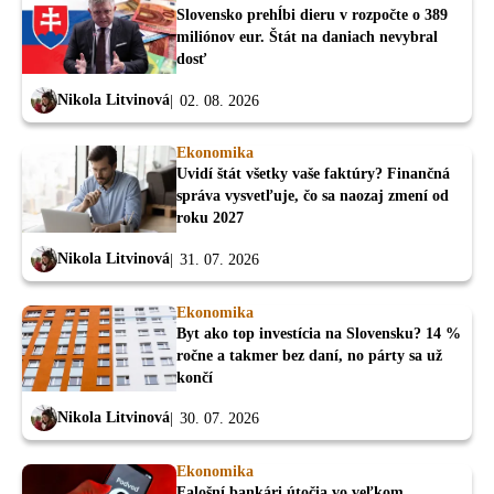
Slovensko prehĺbi dieru v rozpočte o 389
miliónov eur. Štát na daniach nevybral
dosť
Nikola Litvinová
02. 08. 2026
Ekonomika
Uvidí štát všetky vaše faktúry? Finančná
správa vysvetľuje, čo sa naozaj zmení od
roku 2027
Nikola Litvinová
31. 07. 2026
Ekonomika
Byt ako top investícia na Slovensku? 14 %
ročne a takmer bez daní, no párty sa už
končí
Nikola Litvinová
30. 07. 2026
Ekonomika
Falošní bankári útočia vo veľkom.