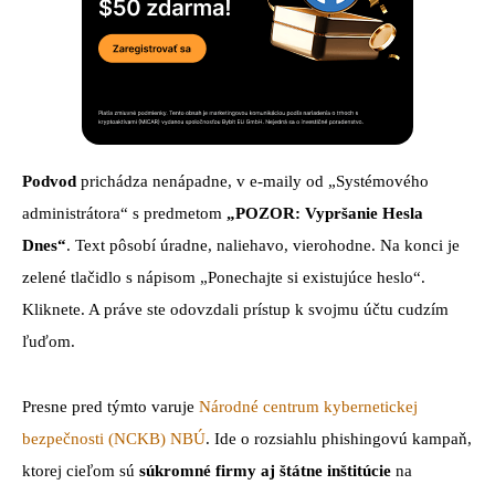
Podvod
prichádza nenápadne, v e-maily od „Systémového
administrátora“ s predmetom
„POZOR: Vypršanie Hesla
Dnes“
. Text pôsobí úradne, naliehavo, vierohodne. Na konci je
zelené tlačidlo s nápisom „Ponechajte si existujúce heslo“.
Kliknete. A práve ste odovzdali prístup k svojmu účtu cudzím
ľuďom.
Presne pred týmto varuje
Národné centrum kybernetickej
bezpečnosti (NCKB) NBÚ
. Ide o rozsiahlu phishingovú kampaň,
ktorej cieľom sú
súkromné firmy aj štátne inštitúcie
na