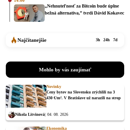
14:00
„Nehnuteľnosť za Bitcoin bude úplne
bežná alternatíva,” tvrdí Dávid Kokavec
Najčítanejšie
3h
24h
7d
Mohlo by vás zaujímať
Novinky
Ceny bytov na Slovensku zrýchlili na 3
430 €/m². V Bratislave už narazili na strop
Nikola Litvinová
04. 08. 2026
Ekonomika