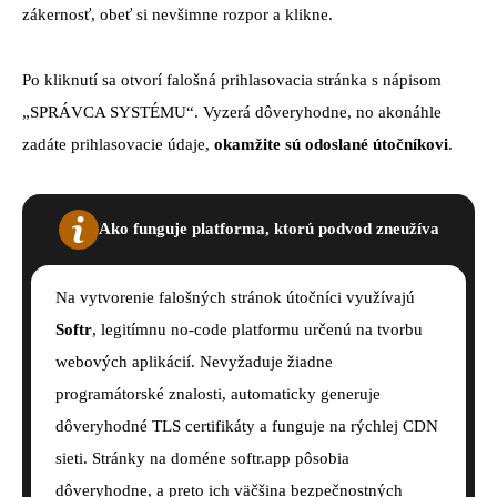
zákernosť, obeť si nevšimne rozpor a klikne.
Po kliknutí sa otvorí falošná prihlasovacia stránka s nápisom
„SPRÁVCA SYSTÉMU“. Vyzerá dôveryhodne, no akonáhle
zadáte prihlasovacie údaje,
okamžite sú odoslané útočníkovi
.
Ako funguje platforma, ktorú podvod zneužíva
Na vytvorenie falošných stránok útočníci využívajú
Softr
, legitímnu no-code platformu určenú na tvorbu
webových aplikácií. Nevyžaduje žiadne
programátorské znalosti, automaticky generuje
dôveryhodné TLS certifikáty a funguje na rýchlej CDN
sieti. Stránky na doméne softr.app pôsobia
dôveryhodne, a preto ich väčšina bezpečnostných