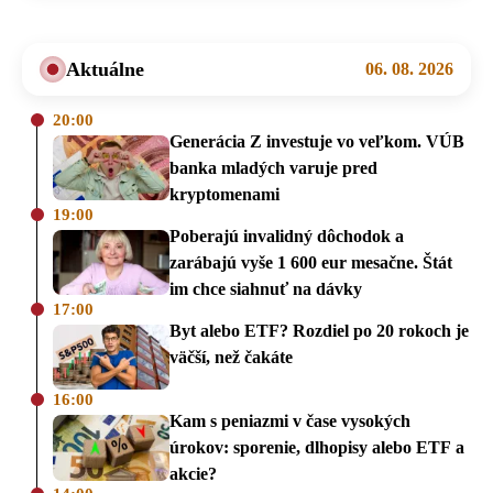
Aktuálne
06. 08. 2026
20:00
Generácia Z investuje vo veľkom. VÚB
banka mladých varuje pred
kryptomenami
19:00
Poberajú invalidný dôchodok a
zarábajú vyše 1 600 eur mesačne. Štát
im chce siahnuť na dávky
17:00
Byt alebo ETF? Rozdiel po 20 rokoch je
väčší, než čakáte
16:00
Kam s peniazmi v čase vysokých
úrokov: sporenie, dlhopisy alebo ETF a
akcie?