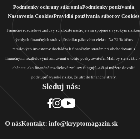
Podmienky ochrany súkromia
Podmienky používania
Nastavenia Cookies
Pravidlá používania súborov Cookies
Finančné rozdielové zmluvy sú zložité nástroje a sú spojené s vysokým riziko
rýchlych finančných strát v dôsledku pákového efektu. Na 75 % účtov
retailových investorov dochádza k finančným stratám pri obchodovaní s
finančnými rozdielovými zmluvami u tohto poskytovateľa. Mali by ste zvážiť, 
chápete, ako finančné rozdielové zmluvy fungujú, a či si môžete dovoliť
podstúpiť vysoké riziko, že utrpíte finančné straty.
Sleduj nás:
O nás
Kontakt: info@kryptomagazin.sk