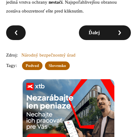
jediná vrstva ochrany
nestačí
. Najspoľahlivejšou obranou
zostáva obozretnosť ešte pred kliknutím.
Ďalej
Zdroj:
Národný bezpečnostný úrad
Tagy:
Podvod
Slovensko