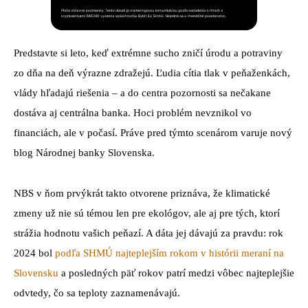
Predstavte si leto, keď extrémne sucho zničí úrodu a potraviny
zo dňa na deň výrazne zdražejú. Ľudia cítia tlak v peňaženkách,
vlády hľadajú riešenia – a do centra pozornosti sa nečakane
dostáva aj centrálna banka. Hoci problém nevznikol vo
financiách, ale v počasí. Práve pred týmto scenárom varuje nový
blog Národnej banky Slovenska.
NBS v ňom prvýkrát takto otvorene priznáva, že klimatické
zmeny už nie sú témou len pre ekológov, ale aj pre tých, ktorí
strážia hodnotu vašich peňazí. A dáta jej dávajú za pravdu: rok
2024 bol
podľa SHMÚ najteplejším rokom v histórii meraní na
Slovensku
a posledných päť rokov patrí medzi vôbec najteplejšie
odvtedy, čo sa teploty zaznamenávajú.