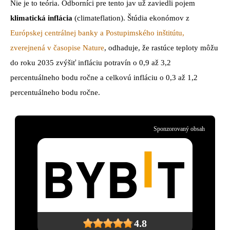
Nie je to teória. Odborníci pre tento jav už zaviedli pojem
klimatická inflácia
(climateflation). Štúdia ekonómov z
Európskej centrálnej banky a Postupimského inštitútu,
zverejnená v časopise Nature
, odhaduje, že rastúce teploty môžu
do roku 2035 zvýšiť infláciu potravín o 0,9 až 3,2
percentuálneho bodu ročne a celkovú infláciu o 0,3 až 1,2
percentuálneho bodu ročne.
Sponzorovaný obsah
4.8