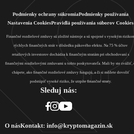
Podmienky ochrany súkromia
Podmienky používania
Nastavenia Cookies
Pravidlá používania súborov Cookies
Finančné rozdielové zmluvy sú zložité nástroje a sú spojené s vysokým riziko
rýchlych finančných strát v dôsledku pákového efektu. Na 75 % účtov
retailových investorov dochádza k finančným stratám pri obchodovaní s
finančnými rozdielovými zmluvami u tohto poskytovateľa. Mali by ste zvážiť, 
chápete, ako finančné rozdielové zmluvy fungujú, a či si môžete dovoliť
podstúpiť vysoké riziko, že utrpíte finančné straty.
Sleduj nás:
O nás
Kontakt: info@kryptomagazin.sk