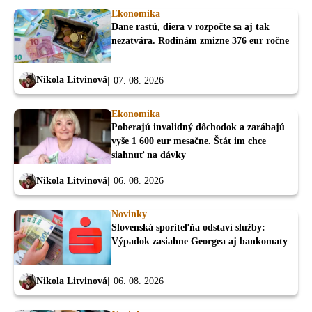
Ekonomika
Dane rastú, diera v rozpočte sa aj tak
nezatvára. Rodinám zmizne 376 eur ročne
Nikola Litvinová
07. 08. 2026
Ekonomika
Poberajú invalidný dôchodok a zarábajú
vyše 1 600 eur mesačne. Štát im chce
siahnuť na dávky
Nikola Litvinová
06. 08. 2026
Novinky
Slovenská sporiteľňa odstaví služby:
Výpadok zasiahne Georgea aj bankomaty
Nikola Litvinová
06. 08. 2026