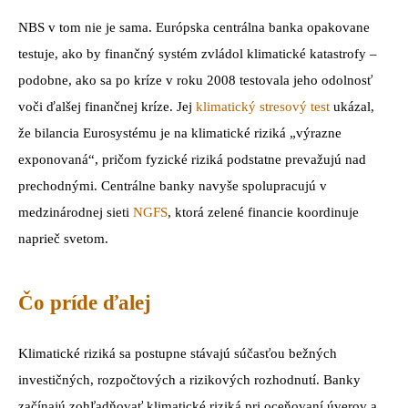
NBS v tom nie je sama. Európska centrálna banka opakovane
testuje, ako by finančný systém zvládol klimatické katastrofy –
podobne, ako sa po kríze v roku 2008 testovala jeho odolnosť
voči ďalšej finančnej kríze. Jej
klimatický stresový test
ukázal,
že bilancia Eurosystému je na klimatické riziká „výrazne
exponovaná“, pričom fyzické riziká podstatne prevažujú nad
prechodnými. Centrálne banky navyše spolupracujú v
medzinárodnej sieti
NGFS
, ktorá zelené financie koordinuje
naprieč svetom.
Čo príde ďalej
Klimatické riziká sa postupne stávajú súčasťou bežných
investičných, rozpočtových a rizikových rozhodnutí. Banky
začínajú zohľadňovať klimatické riziká pri oceňovaní úverov a