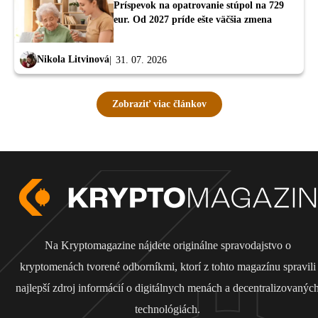
Príspevok na opatrovanie stúpol na 729
eur. Od 2027 príde ešte väčšia zmena
Nikola Litvinová
31. 07. 2026
Zobraziť viac článkov
Na Kryptomagazine nájdete originálne spravodajstvo o
kryptomenách tvorené odborníkmi, ktorí z tohto magazínu spravili
najlepší zdroj informácií o digitálnych menách a decentralizovanýc
technológiách.