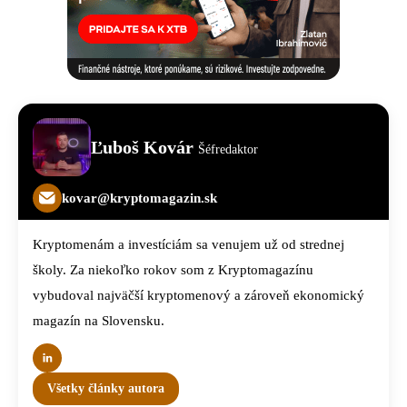
Ľuboš Kovár
Šéfredaktor
kovar@kryptomagazin.sk
Kryptomenám a investíciám sa venujem už od strednej
školy. Za niekoľko rokov som z Kryptomagazínu
vybudoval najväčší kryptomenový a zároveň ekonomický
magazín na Slovensku.
Všetky články autora