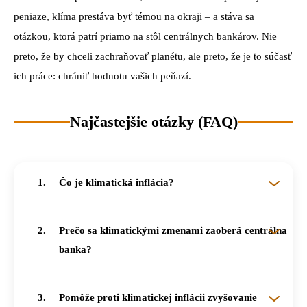
peniaze, klíma prestáva byť témou na okraji – a stáva sa
otázkou, ktorá patrí priamo na stôl centrálnych bankárov. Nie
preto, že by chceli zachraňovať planétu, ale preto, že je to súčasť
ich práce: chrániť hodnotu vašich peňazí.
Najčastejšie otázky (FAQ)
Čo je klimatická inflácia?
Je to rast cien spôsobený dôsledkami klimatických zmien – najmä extrémnym počasím, ktoré ničí úrodu a zvyšuje ceny potravín. Štúdia ECB a Postupimského inštitútu odhaduje jej vplyv na celkovú infláciu až o 1,2 percentuálneho bodu ročne do roku 2035.
Prečo sa klimatickými zmenami zaoberá centrálna
banka?
Pretože klíma priamo ovplyvňuje ceny aj stabilitu finančného systému – dve oblasti, za ktoré centrálna banka zodpovedá. Ak to ignoruje, nedokáže efektívne plniť svoj mandát chrániť hodnotu peňazí.
Pomôže proti klimatickej inflácii zvyšovanie