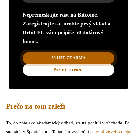
Nepremeškajte rast na Bitcoine.
Zaregistrujte sa, urobte prvý vklad a
Bybit EU vám pripíše 50 dolárový
bonus.
50 USD ZDARMA
Pozrieť recenziu
Prečo na tom záleží
To, čo znie ako akademický odhad, ste už pocítili v obchode. Po
suchách v Španielsku a Taliansku vyskočili
ceny olivového oleja