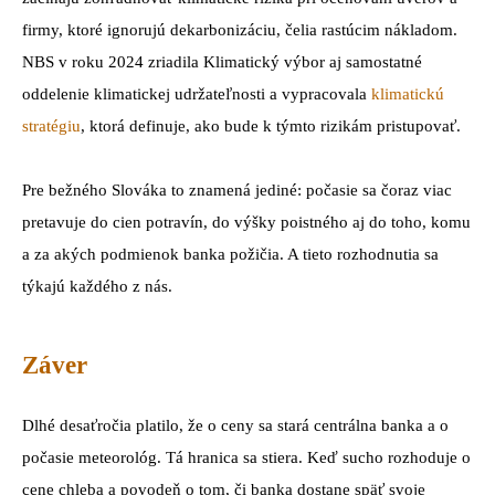
firmy, ktoré ignorujú dekarbonizáciu, čelia rastúcim nákladom.
NBS v roku 2024 zriadila Klimatický výbor aj samostatné
oddelenie klimatickej udržateľnosti a vypracovala
klimatickú
stratégiu
, ktorá definuje, ako bude k týmto rizikám pristupovať.
Pre bežného Slováka to znamená jediné: počasie sa čoraz viac
pretavuje do cien potravín, do výšky poistného aj do toho, komu
a za akých podmienok banka požičia. A tieto rozhodnutia sa
týkajú každého z nás.
Záver
Dlhé desaťročia platilo, že o ceny sa stará centrálna banka a o
počasie meteorológ. Tá hranica sa stiera. Keď sucho rozhoduje o
cene chleba a povodeň o tom, či banka dostane späť svoje