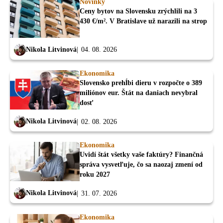
Novinky
Ceny bytov na Slovensku zrýchlili na 3
430 €/m². V Bratislave už narazili na strop
Nikola Litvinová
04. 08. 2026
Ekonomika
Slovensko prehĺbi dieru v rozpočte o 389
miliónov eur. Štát na daniach nevybral
dosť
Nikola Litvinová
02. 08. 2026
Ekonomika
Uvidí štát všetky vaše faktúry? Finančná
správa vysvetľuje, čo sa naozaj zmení od
roku 2027
Nikola Litvinová
31. 07. 2026
Ekonomika