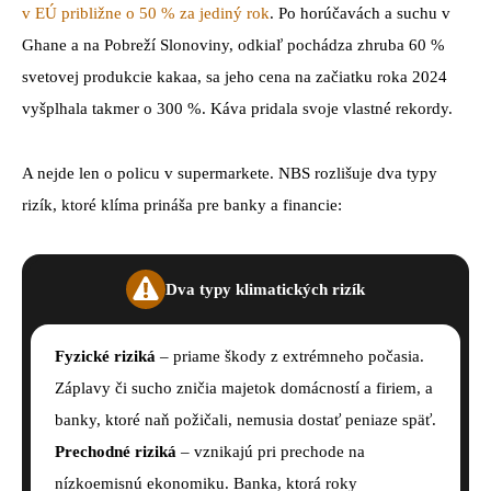
v EÚ približne o 50 % za jediný rok
. Po horúčavách a suchu v
Ghane a na Pobreží Slonoviny, odkiaľ pochádza zhruba 60 %
svetovej produkcie kakaa, sa jeho cena na začiatku roka 2024
vyšplhala takmer o 300 %. Káva pridala svoje vlastné rekordy.
A nejde len o policu v supermarkete. NBS rozlišuje dva typy
rizík, ktoré klíma prináša pre banky a financie:
Dva typy klimatických rizík
Fyzické riziká
– priame škody z extrémneho počasia.
Záplavy či sucho zničia majetok domácností a firiem, a
banky, ktoré naň požičali, nemusia dostať peniaze späť.
Prechodné riziká
– vznikajú pri prechode na
nízkoemisnú ekonomiku. Banka, ktorá roky