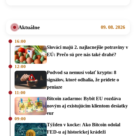
Aktuálne
09. 08. 2026
16:00
Slováci majú 2. najlacnejšie potraviny v
EÚ: Prečo sú pre nás také drahé?
12:00
Podvod sa nemusí volať krypto: 8
signálov, ktoré odhalia, že prídete o
peniaze
11:00
Bitcoin zadarmo: Bybit EU rozdáva
novým aj existujúcim klientom desiatky
eur
09:00
Týžden v kocke: Ako Bitcoin odolal
FED-u aj historickej krádeži