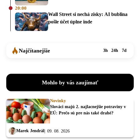
20:00
Wall Street si nechá zisky: AI bublina
pošle účet úplne inde
Najčítanejšie
3h
24h
7d
Mohlo by vás zaujímať
Novinky
Slováci majú 2. najlacnejšie potraviny v
EÚ: Prečo sú pre nás také drahé?
Marek Jendrál
09. 08. 2026