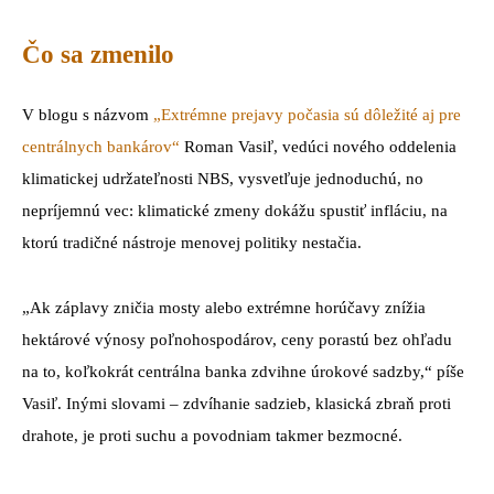
Čo sa zmenilo
V blogu s názvom
„Extrémne prejavy počasia sú dôležité aj pre
centrálnych bankárov“
Roman Vasiľ, vedúci nového oddelenia
klimatickej udržateľnosti NBS, vysvetľuje jednoduchú, no
nepríjemnú vec: klimatické zmeny dokážu spustiť infláciu, na
ktorú tradičné nástroje menovej politiky nestačia.
„Ak záplavy zničia mosty alebo extrémne horúčavy znížia
hektárové výnosy poľnohospodárov, ceny porastú bez ohľadu
na to, koľkokrát centrálna banka zdvihne úrokové sadzby,“ píše
Vasiľ. Inými slovami – zdvíhanie sadzieb, klasická zbraň proti
drahote, je proti suchu a povodniam takmer bezmocné.