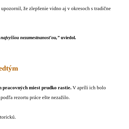
upozornil, že zlepšenie vidno aj v okresoch s tradične
s najvyššou nezamestnanosťou,”
uviedol.
redtým
h pracovných miest prudko rastie.
V apríli ich bolo
 podľa rezortu práce ešte nezažilo.
torickú.