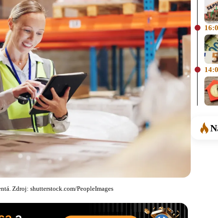
16:
14:
N
ntá. Zdroj: shutterstock.com/PeopleImages