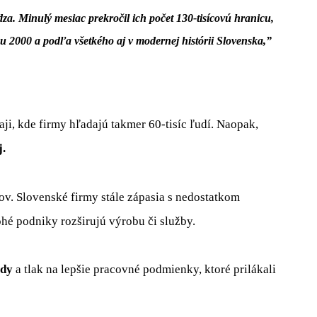
za. Minulý mesiac prekročil ich počet 130-tisícovú hranicu,
u 2000 a podľa všetkého aj v modernej histórii Slovenska,”
ji, kde firmy hľadajú takmer 60-tisíc ľudí. Naopak,
j.
ov. Slovenské firmy stále zápasia s nedostatkom
hé podniky rozširujú výrobu či služby.
zdy
a tlak na lepšie pracovné podmienky, ktoré prilákali