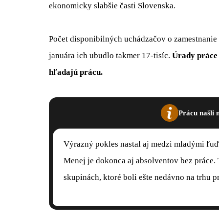
ekonomicky slabšie časti Slovenska.
Počet disponibilných uchádzačov o zamestnanie s
januára ich ubudlo takmer 17-tisíc.
Úrady práce 
hľadajú prácu.
Prácu našli m
Výrazný pokles nastal aj medzi mladými ľuď
Menej je dokonca aj absolventov bez práce. 
skupinách, ktoré boli ešte nedávno na trhu 