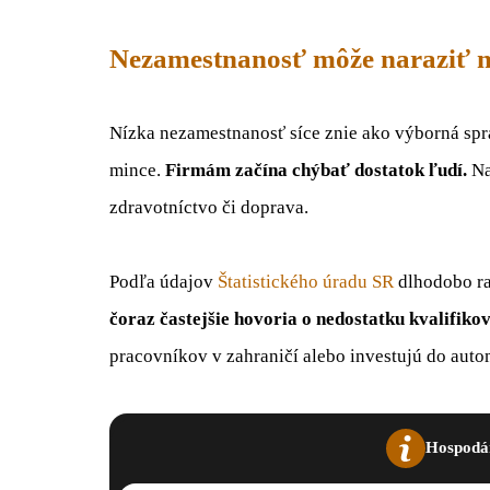
Nezamestnanosť môže naraziť 
Nízka nezamestnanosť síce znie ako výborná spr
mince.
Firmám začína chýbať dostatok ľudí.
Na
zdravotníctvo či doprava.
Podľa údajov
Štatistického úradu SR
dlhodobo ra
čoraz častejšie hovoria o nedostatku kvalifik
pracovníkov v zahraničí alebo investujú do auto
Hospodár