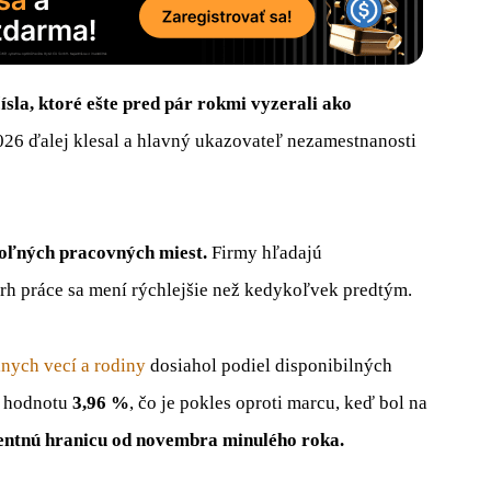
sla, ktoré ešte pred pár rokmi vyzerali ako
2026 ďalej klesal a hlavný ukazovateľ nezamestnanosti
voľných pracovných miest.
Firmy hľadajú
rh práce sa mení rýchlejšie než kedykoľvek predtým.
lnych vecí a rodiny
dosiahol podiel disponibilných
u hodnotu
3,96 %
, čo je pokles oproti marcu, keď bol na
entnú hranicu od novembra minulého roka.