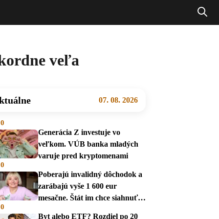
kordne veľa
ktuálne
07. 08. 2026
00
Generácia Z investuje vo
veľkom. VÚB banka mladých
varuje pred kryptomenami
00
Poberajú invalidný dôchodok a
zarábajú vyše 1 600 eur
mesačne. Štát im chce siahnuť
00
na dávky
Byt alebo ETF? Rozdiel po 20