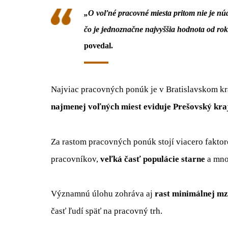
„O voľné pracovné miesta pritom nie je núd
čo je jednoznačne najvyššia hodnota od rok
povedal.
Najviac pracovných ponúk je v Bratislavskom kra
najmenej voľných miest eviduje Prešovský kra
Za rastom pracovných ponúk stojí viacero faktor
pracovníkov,
veľká časť populácie starne
a mno
Významnú úlohu zohráva aj
rast minimálnej m
časť ľudí späť na pracovný trh.