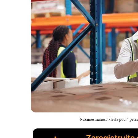
Nezamestnanosť klesla pod 4 perce