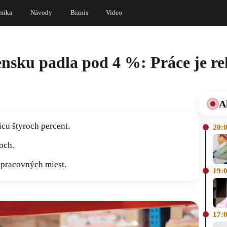
mika
Návody
Biznis
Video
nsku padla pod 4 %: Práce je re
A
cu štyroch percent.
20:
och.
pracovných miest.
19:
17: