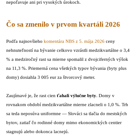
nepoľavuje ani pri vysokých úrokoch.
Čo sa zmenilo v prvom kvartáli 2026
Podľa najnovšieho
komentára NBS z 5. mája 2026
ceny
nehnuteľností na bývanie celkovo vzrástli medzikvartálne o 3,4
% a medziročný rast sa mierne spomalil z dvojciferných výšok
na 11,3 %. Priemerná cena všetkých typov bývania (byty plus
domy) dosiahla 3 005 eur za štvorcový meter.
Zaujímavé je, že rast cien
ťahali výlučne byty
. Domy v
rovnakom období medzikvartálne mierne zlacneli o 1,0 %. Trh
sa teda neposúva uniformne — Slováci sa tlačia do mestských
bytov, zatiaľ čo rodinné domy mimo ekonomických centier
stagnujú alebo dokonca lacnejú.