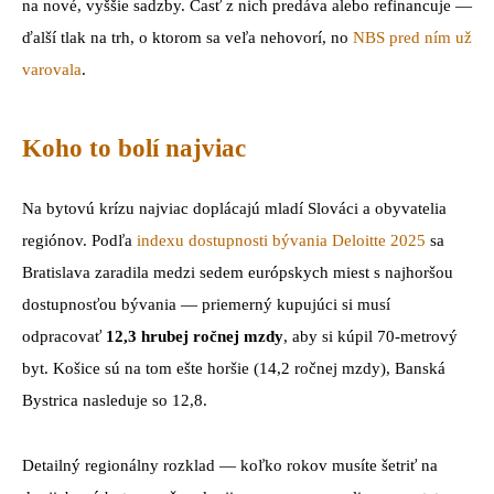
na nové, vyššie sadzby. Časť z nich predáva alebo refinancuje —
ďalší tlak na trh, o ktorom sa veľa nehovorí, no
NBS pred ním už
varovala
.
Koho to bolí najviac
Na bytovú krízu najviac doplácajú mladí Slováci a obyvatelia
regiónov. Podľa
indexu dostupnosti bývania Deloitte 2025
sa
Bratislava zaradila medzi sedem európskych miest s najhoršou
dostupnosťou bývania — priemerný kupujúci si musí
odpracovať
12,3 hrubej ročnej mzdy
, aby si kúpil 70-metrový
byt. Košice sú na tom ešte horšie (14,2 ročnej mzdy), Banská
Bystrica nasleduje so 12,8.
Detailný regionálny rozklad — koľko rokov musíte šetriť na