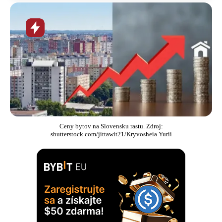
Horúca
novinka
Ceny bytov na Slovensku rastu. Zdroj:
shutterstock.com/jittawit21/Kryvosheia Yurii