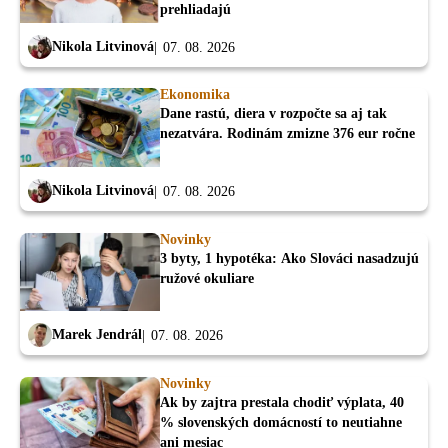
prehliadajú
Nikola Litvinová
07. 08. 2026
Ekonomika
Dane rastú, diera v rozpočte sa aj tak
nezatvára. Rodinám zmizne 376 eur ročne
Nikola Litvinová
07. 08. 2026
Novinky
3 byty, 1 hypotéka: Ako Slováci nasadzujú
ružové okuliare
Marek Jendrál
07. 08. 2026
Novinky
Ak by zajtra prestala chodiť výplata, 40
% slovenských domácností to neutiahne
ani mesiac