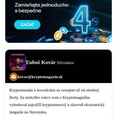
Ľuboš Kovár
Šéfredaktor
kovar@kryptomagazin.sk
Kryptomenám a investíciám sa venujem už od strednej
školy. Za niekoľko rokov som z Kryptomagazínu
vybudoval najväčší kryptomenový a zároveň ekonomický
magazín na Slovensku.