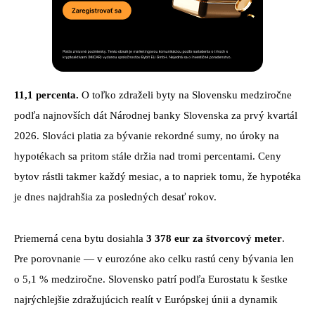
11,1 percenta.
O toľko zdraželi byty na Slovensku medziročne
podľa najnovších dát Národnej banky Slovenska za prvý kvartál
2026. Slováci platia za bývanie rekordné sumy, no úroky na
hypotékach sa pritom stále držia nad tromi percentami. Ceny
bytov rástli takmer každý mesiac, a to napriek tomu, že hypotéka
je dnes najdrahšia za posledných desať rokov.
Priemerná cena bytu dosiahla
3 378 eur za štvorcový meter
.
Pre porovnanie — v eurozóne ako celku rastú ceny bývania len
o 5,1 % medziročne. Slovensko patrí podľa Eurostatu k šestke
najrýchlejšie zdražujúcich realít v Európskej únii a dynamik