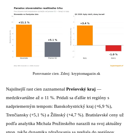
Porovnanie cien. Zdroj: kryptomagazin.sk
Najsilnejší rast cien zaznamenal
Prešovský kraj
—
medzikvartálne až o 11 %. Pridali sa ďalšie tri regióny s
nadpriemerným tempom: Banskobystrický kraj (+6,9 %),
Trenčiansky (+5,1 %) a Žilinský (+4,7 %). Bratislavské ceny už
podľa analytika Michala Pružinského narazili na svoj aktuálny
strop, takže dynamika zdražovania sa preliala do regiónov.