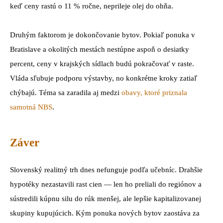
keď ceny rastú o 11 % ročne, neprileje olej do ohňa.
Druhým faktorom je dokončovanie bytov. Pokiaľ ponuka v
Bratislave a okolitých mestách nestúpne aspoň o desiatky
percent, ceny v krajských sídlach budú pokračovať v raste.
Vláda sľubuje podporu výstavby, no konkrétne kroky zatiaľ
chýbajú. Téma sa zaradila aj medzi
obavy, ktoré priznala
samotná NBS
.
Záver
Slovenský realitný trh dnes nefunguje podľa učebníc. Drahšie
hypotéky nezastavili rast cien — len ho preliali do regiónov a
sústredili kúpnu silu do rúk menšej, ale lepšie kapitalizovanej
skupiny kupujúcich. Kým ponuka nových bytov zaostáva za