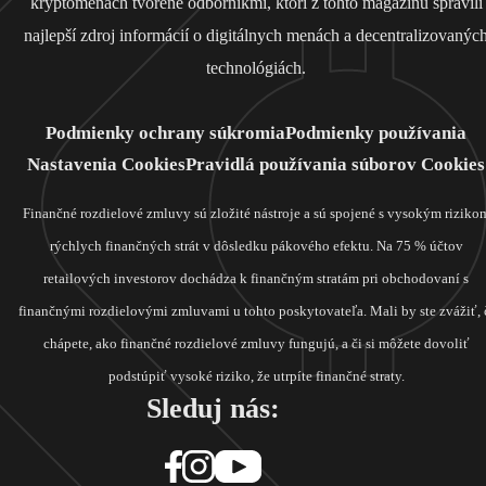
kryptomenách tvorené odborníkmi, ktorí z tohto magazínu spravili
najlepší zdroj informácií o digitálnych menách a decentralizovanýc
technológiách.
Podmienky ochrany súkromia
Podmienky používania
Nastavenia Cookies
Pravidlá používania súborov Cookies
Finančné rozdielové zmluvy sú zložité nástroje a sú spojené s vysokým riziko
rýchlych finančných strát v dôsledku pákového efektu. Na 75 % účtov
retailových investorov dochádza k finančným stratám pri obchodovaní s
finančnými rozdielovými zmluvami u tohto poskytovateľa. Mali by ste zvážiť, 
chápete, ako finančné rozdielové zmluvy fungujú, a či si môžete dovoliť
podstúpiť vysoké riziko, že utrpíte finančné straty.
Sleduj nás: