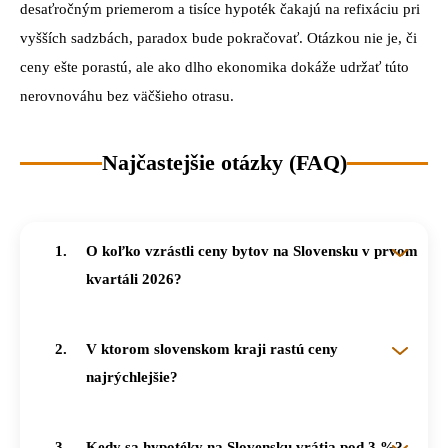
desaťročným priemerom a tisíce hypoték čakajú na refixáciu pri
vyšších sadzbách, paradox bude pokračovať. Otázkou nie je, či
ceny ešte porastú, ale ako dlho ekonomika dokáže udržať túto
nerovnováhu bez väčšieho otrasu.
Najčastejšie otázky (FAQ)
O koľko vzrástli ceny bytov na Slovensku v prvom
kvartáli 2026?
Priemerná cena bytov sa medziročne zvýšila o 11,1 %, podľa údajov NBS dosiahla 3 378 eur za štvorcový meter. Celkové ceny nehnuteľností (byty plus domy) rástli medziročne o 11,3 % a medzikvartálne o 3,4 %.
V ktorom slovenskom kraji rastú ceny
najrýchlejšie?
V prvom kvartáli 2026 to bol Prešovský kraj s medzikvartálnym rastom 11 %. Nasledoval Banskobystrický (+6,9 %), Trenčiansky (+5,1 %) a Žilinský kraj (+4,7 %). Bratislavské ceny už podľa analytikov narazili na svoj cenový strop.
Kedy sa hypotéky na Slovensku vrátia pod 3 %?