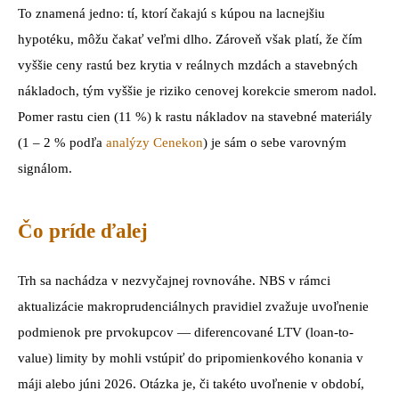
To znamená jedno: tí, ktorí čakajú s kúpou na lacnejšiu
hypotéku, môžu čakať veľmi dlho. Zároveň však platí, že čím
vyššie ceny rastú bez krytia v reálnych mzdách a stavebných
nákladoch, tým vyššie je riziko cenovej korekcie smerom nadol.
Pomer rastu cien (11 %) k rastu nákladov na stavebné materiály
(1 – 2 % podľa
analýzy Cenekon
) je sám o sebe varovným
signálom.
Čo príde ďalej
Trh sa nachádza v nezvyčajnej rovnováhe. NBS v rámci
aktualizácie makroprudenciálnych pravidiel zvažuje uvoľnenie
podmienok pre prvokupcov — diferencované LTV (loan-to-
value) limity by mohli vstúpiť do pripomienkového konania v
máji alebo júni 2026. Otázka je, či takéto uvoľnenie v období,