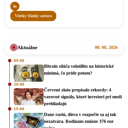
Všetky články autora
Aktuálne
08. 08. 2026
09:00
Bitcoin stláča volatilitu na historické
minimá, čo príde potom?
20:00
Červené zlato prepísalo rekordy: 4
varovné signály, ktoré investori pri medi
prehliadajú
19:00
Dane rastú, diera v rozpočte sa aj tak
nezatvára. Rodinám zmizne 376 eur