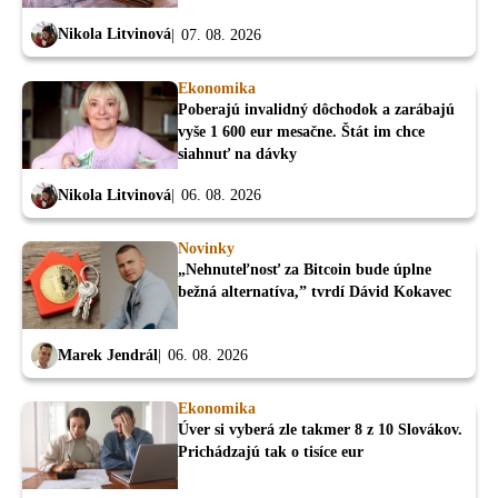
Nikola Litvinová
07. 08. 2026
Ekonomika
Poberajú invalidný dôchodok a zarábajú
vyše 1 600 eur mesačne. Štát im chce
siahnuť na dávky
Nikola Litvinová
06. 08. 2026
Novinky
„Nehnuteľnosť za Bitcoin bude úplne
bežná alternatíva,” tvrdí Dávid Kokavec
Marek Jendrál
06. 08. 2026
Ekonomika
Úver si vyberá zle takmer 8 z 10 Slovákov.
Prichádzajú tak o tisíce eur