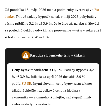
Od pondelka 18. mája 2026 menia podmienky úverov aj vo
Fio
banke
. Trhové sadzby hypoték sa tak v máji 2026 pohybujú v
pásme približne 3,2 % až 3,9 %, čo je úroveň, na akú si Slováci
za poslednú dekádu odvykli. Pre porovnanie — ešte v roku 2021
si bolo možné požičať za 1 %.
Paradox slovenského trhu v číslach
Ceny bytov medziročne +11,1 %.
Sadzby hypoték 3,2
% až 3,9 %. Inflácia za apríl 2026 dosiahla 3,9 %
podľa
ŠÚ SR
. Inými slovami: ceny bytov rastú takmer
trikrát rýchlejšie než celková cenová hladina v
ekonomike — a omnoho rýchlejšie, než stúpajú mzdy
alebo náklady na výstavbu.