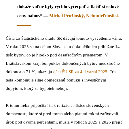
dokáže voľné byty rýchlo vyčerpať a tlačiť stredové
ceny nahor.“ —
Michal Pružinský, Nehnuteľnosti.sk
Čísla zo Štatistického úradu SR dávajú tomuto vysvetleniu váhu.
V roku 2025 sa na celom Slovensku dokončilo len približne 14-
tisíc bytov, čo je hlboko pod desaťročným priemerom. V
Bratislavskom kraji bol pokles dokončených bytov medziročne
dokonca o 71 %, ukazujú
dáta ŠÚ SR za 4. kvartál 2025
. Trh
teda kombinuje silne obmedzenú ponuku s investičným
dopytom, ktorý sa hypoték nebojí.
K tomu treba pripočítať tlak refixácie. Tisíce slovenských
domácností, ktoré si pred troma alebo piatimi rokmi zafixovali
úrok pod dvoma percentami, musia v rokoch 2025 a 2026 prejsť