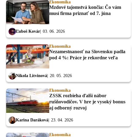
Ekonomika
Mzdové tajomstvá končia: Čo vám
musí firma priznať od 7. júna
Ľuboš Kovár
03. 06. 2026
Ekonomika
Nezamestnanosť na Slovensku padla
pod 4 %: Práce je rekordne veľa
Nikola Litvinová
20. 05. 2026
Ekonomika
ZSSK rozbieha ďalší nábor
rušňovodičov. V hre je vysoký bonus
aj odborný rozvoj
Karina Daráková
23. 04. 2026
Ekonomika