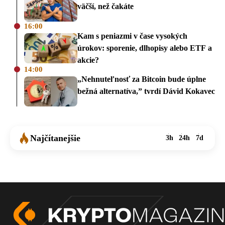
väčší, než čakáte
16:00
Kam s peniazmi v čase vysokých
úrokov: sporenie, dlhopisy alebo ETF a
akcie?
14:00
„Nehnuteľnosť za Bitcoin bude úplne
bežná alternatíva,” tvrdí Dávid Kokavec
Najčítanejšie
3h
24h
7d