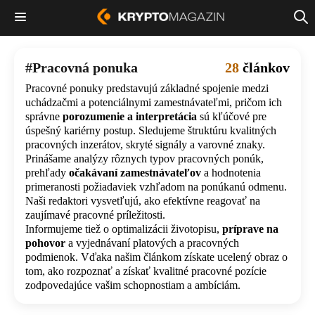
Pracovná ponuka
28
článkov
Pracovné ponuky predstavujú základné spojenie medzi
uchádzačmi a potenciálnymi zamestnávateľmi, pričom ich
správne
porozumenie a interpretácia
sú kľúčové pre
úspešný kariérny postup. Sledujeme štruktúru kvalitných
pracovných inzerátov, skryté signály a varovné znaky.
Prinášame analýzy rôznych typov pracovných ponúk,
prehľady
očakávaní zamestnávateľov
a hodnotenia
primeranosti požiadaviek vzhľadom na ponúkanú odmenu.
Naši redaktori vysvetľujú, ako efektívne reagovať na
zaujímavé pracovné príležitosti.
Informujeme tiež o optimalizácii životopisu,
príprave na
pohovor
a vyjednávaní platových a pracovných
podmienok. Vďaka našim článkom získate ucelený obraz o
tom, ako rozpoznať a získať kvalitné pracovné pozície
zodpovedajúce vašim schopnostiam a ambíciám.