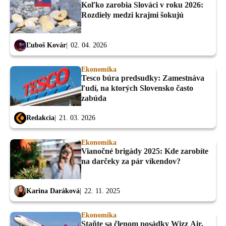
Koľko zarobia Slováci v roku 2026:
Rozdiely medzi krajmi šokujú
Ľuboš Kovár
02. 04. 2026
Ekonomika
Tesco búra predsudky: Zamestnáva
ľudí, na ktorých Slovensko často
zabúda
Redakcia
21. 03. 2026
Ekonomika
Vianočné brigády 2025: Kde zarobíte
na darčeky za pár víkendov?
Karina Daráková
22. 11. 2025
Ekonomika
Staňte sa členom posádky Wizz Air.