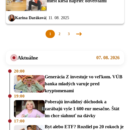
miest klesá naprieč odvetviami
Karina Daráková
11. 08. 2025
1
2
3
Nasledujúca
stránka
Aktuálne
07. 08. 2026
20:00
Generácia Z investuje vo veľkom. VÚB
banka mladých varuje pred
kryptomenami
19:00
Poberajú invalidný dôchodok a
zarábajú vyše 1 600 eur mesačne. Štát
im chce siahnuť na dávky
17:00
Byt alebo ETF? Rozdiel po 20 rokoch je