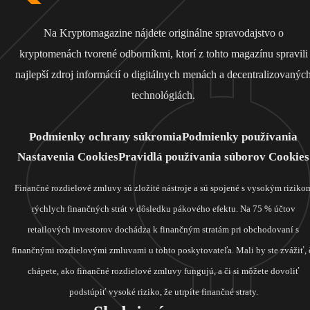
Na Kryptomagazine nájdete originálne spravodajstvo o
kryptomenách tvorené odborníkmi, ktorí z tohto magazínu spravili
najlepší zdroj informácií o digitálnych menách a decentralizovanýc
technológiách.
Podmienky ochrany súkromia
Podmienky používania
Nastavenia Cookies
Pravidlá používania súborov Cookies
Finančné rozdielové zmluvy sú zložité nástroje a sú spojené s vysokým riziko
rýchlych finančných strát v dôsledku pákového efektu. Na 75 % účtov
retailových investorov dochádza k finančným stratám pri obchodovaní s
finančnými rozdielovými zmluvami u tohto poskytovateľa. Mali by ste zvážiť, 
chápete, ako finančné rozdielové zmluvy fungujú, a či si môžete dovoliť
podstúpiť vysoké riziko, že utrpíte finančné straty.