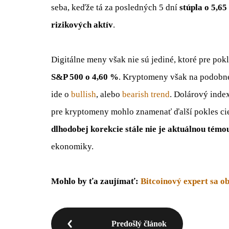
seba, keďže tá za posledných 5 dní
stúpla o 5,6
rizikových aktív
.
Digitálne meny však nie sú jediné, ktoré pre pok
S&P 500 o 4,60 %
. Kryptomeny však na podobné
ide o
bullish
, alebo
bearish trend
. Dolárový inde
pre kryptomeny mohlo znamenať ďalší pokles cien
dlhodobej korekcie stále nie je aktuálnou témo
ekonomiky.
Mohlo by ťa zaujímať:
Bitcoinový expert sa 
Predošlý článok