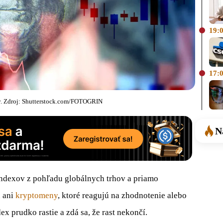
19:
17:
y. Zdroj: Shutterstock.com/FOTOGRIN
N
indexov z pohľadu globálnych trhov a priamo
ú ani
kryptomeny
, ktoré reagujú na zhodnotenie alebo
x prudko rastie a zdá sa, že rast nekončí.