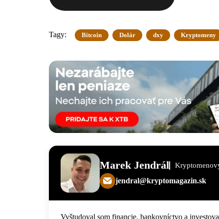
Tagy:
Bitcoin
Dolár
dxy
Kryptomeny
Marek Jendrál
Kryptomenový
jendral@kryptomagazin.sk
Vyštudoval som financie, bankovníctvo a investov