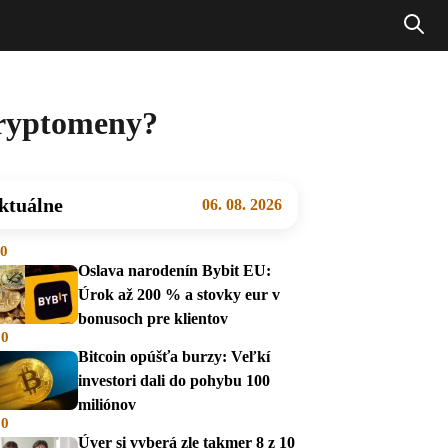
kryptomeny?
ktuálne
06. 08. 2026
00
Oslava narodenín Bybit EU:
Úrok až 200 % a stovky eur v
bonusoch pre klientov
00
Bitcoin opúšťa burzy: Veľkí
investori dali do pohybu 100
miliónov
00
Úver si vyberá zle takmer 8 z 10