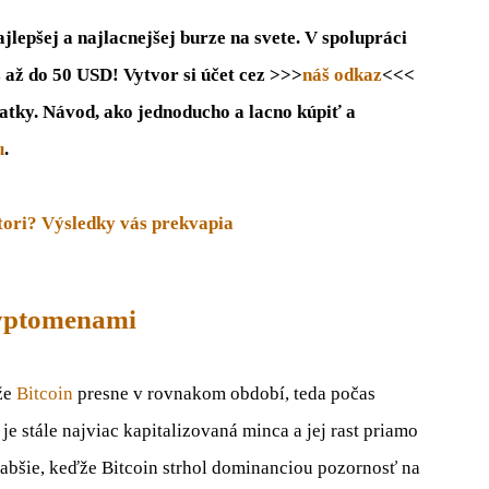
lepšej a najlacnejšej burze na svete. V spolupráci
s až do 50 USD! Vytvor si účet cez >>>
náš odkaz
<<<
atky. Návod, ako jednoducho a lacno kúpiť a
u
.
stori? Výsledky vás prekvapia
ryptomenami
 že
Bitcoin
presne v rovnakom období, teda počas
n je stále najviac kapitalizovaná minca a jej rast priamo
slabšie, keďže Bitcoin strhol dominanciou pozornosť na