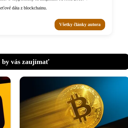
ieťové dáta z blockchainu.
Všetky články autora
 by vás zaujímať