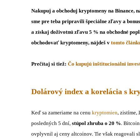
Nakupuj a obchoduj kryptomeny na Binance, naj
sme pre teba pripravili špeciálne zľavy a bonu
a získaj doživotnú zľavu 5 % na obchodné popl
obchodovať kryptomeny, nájdeš v
tomto článk
Prečítaj si tiež:
Čo kupujú inštitucionálni inve
Dolárový index a korelácia s k
Keď sa zameriame na cenu
kryptomien
, zistíme,
posledných 5 dní,
stúpol zhruba o 20 %
. Bitcoi
ovplyvnil aj ceny altcoinov. Tie však reagovali 