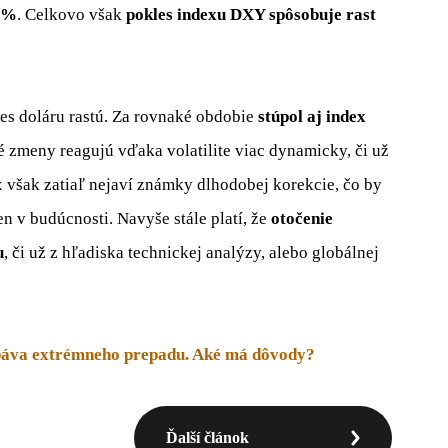
5 %
. Celkovo však
pokles indexu DXY spôsobuje rast
les doláru rastú. Za rovnaké obdobie
stúpol aj index
 zmeny reagujú vďaka volatilite viac dynamicky, či už
x však zatiaľ nejaví známky dlhodobej korekcie, čo by
 v budúcnosti. Navyše stále platí, že
otočenie
u
, či už z hľadiska technickej analýzy, alebo globálnej
obáva extrémneho prepadu. Aké má dôvody?
Ďalší článok