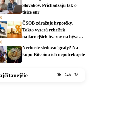
Slovákov. Prichádzajú tak o
tisíce eur
00
ČSOB zdražuje hypotéky.
Takto vyzerá rebríček
najlacnejších úverov na bývanie
00
v auguste 2026
Nechcete sledovať grafy? Na
kúpu Bitcoinu ich nepotrebujete
ajčítanejšie
3h
24h
7d