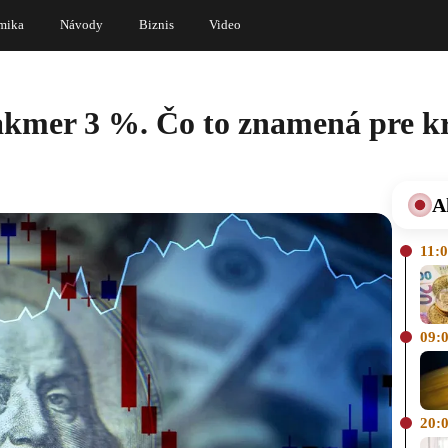
mika
Návody
Biznis
Video
takmer 3 %. Čo to znamená pre 
A
11:
09:
20: