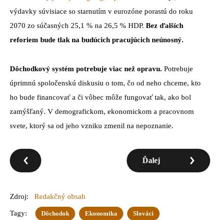
výdavky súvisiace so starnutím v eurozóne porastú do roku
2070 zo súčasných 25,1 % na 26,5 % HDP.
Bez ďalších
reforiem bude tlak na budúcich pracujúcich neúnosný.
Dôchodkový systém potrebuje viac než opravu.
Potrebuje
úprimnú spoločenskú diskusiu o tom, čo od neho chceme, kto
ho bude financovať a či vôbec môže fungovať tak, ako bol
zamýšľaný. V demografickom, ekonomickom a pracovnom
svete, ktorý sa od jeho vzniku zmenil na nepoznanie.
Ďalej
Zdroj:
Redakčný obsah
Tagy:
Dôchodok
Ekonomika
Slováci