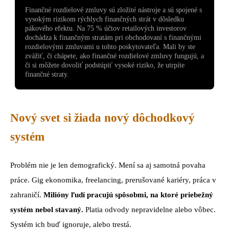
Finančné rozdielové zmluvy sú zložité nástroje a sú spojené s
vysokým rizikom rýchlych finančných strát v dôsledku
pákového efektu. Na 75 % účtov retailových investorov
dochádza k finančným stratám pri obchodovaní s finančnými
rozdielovými zmluvami u tohto poskytovateľa. Mali by ste
zvážiť, či chápete, ako finančné rozdielové zmluvy fungujú, a
či si môžete dovoliť podstúpiť vysoké riziko, že utrpíte
finančné straty.
Nový svet si žiada nový dôchodkový
systém
Problém nie je len demografický. Mení sa aj samotná povaha
práce. Gig ekonomika, freelancing, prerušované kariéry, práca v
zahraničí.
Milióny ľudí pracujú spôsobmi, na ktoré priebežný
systém nebol stavaný.
Platia odvody nepravidelne alebo vôbec.
Systém ich buď ignoruje, alebo trestá.