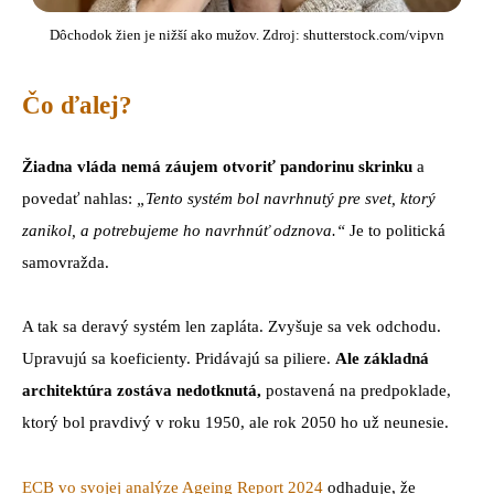
Dôchodok žien je nižší ako mužov. Zdroj: shutterstock.com/vipvn
Čo ďalej?
Žiadna vláda nemá záujem otvoriť pandorinu skrinku
a
povedať nahlas:
„Tento systém bol navrhnutý pre svet, ktorý
zanikol, a potrebujeme ho navrhnúť odznova.“
Je to politická
samovražda.
A tak sa deravý systém len zapláta. Zvyšuje sa vek odchodu.
Upravujú sa koeficienty. Pridávajú sa piliere.
Ale základná
architektúra zostáva nedotknutá,
postavená na predpoklade,
ktorý bol pravdivý v roku 1950, ale rok 2050 ho už neunesie.
ECB vo svojej analýze Ageing Report 2024
odhaduje, že