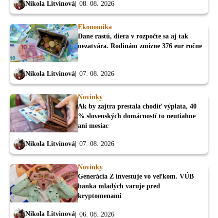
Nikola Litvinová
08. 08. 2026
Ekonomika
Dane rastú, diera v rozpočte sa aj tak
nezatvára. Rodinám zmizne 376 eur ročne
Nikola Litvinová
07. 08. 2026
Novinky
Ak by zajtra prestala chodiť výplata, 40
% slovenských domácností to neutiahne
ani mesiac
Nikola Litvinová
07. 08. 2026
Novinky
Generácia Z investuje vo veľkom. VÚB
banka mladých varuje pred
kryptomenami
Nikola Litvinová
06. 08. 2026