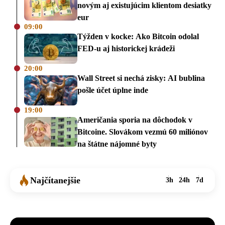
novým aj existujúcim klientom desiatky
eur
09:00
Týžden v kocke: Ako Bitcoin odolal
FED-u aj historickej krádeži
20:00
Wall Street si nechá zisky: AI bublina
pošle účet úplne inde
19:00
Američania sporia na dôchodok v
Bitcoine. Slovákom vezmú 60 miliónov
na štátne nájomné byty
Najčítanejšie
3h
24h
7d