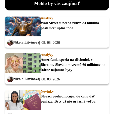
Mohlo by vás zaujímať
Analýzy
Wall Street si nechá zisky: AI bublina
pošle účet úplne inde
Nikola Litvinová
08. 08. 2026
Analýzy
Američania sporia na dôchodok v
Bitcoine. Slovákom vezmú 60 miliónov na
štátne nájomné byty
Nikola Litvinová
08. 08. 2026
Novinky
Slováci prehodnocujú, do čoho dať
peniaze: Byty už nie sú jasná voľba