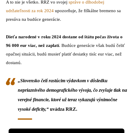
A to nie je všetko. RRZ vo svojej
správe o dlhodobej
udržateľnosti za rok 2024
upozorňuje, že fiškálne bremeno sa
presúva na budúce generácie.
Dieťa narodené v roku 2024 dostane od štátu počas života o
96 000 eur viac, než zaplatí
. Budúce generácie však budú čeliť
opačnej situácii, budú musieť platiť desiatky tisíc eur viac, než
dostanú.
„Slovensko čelí rastúcim výdavkom v dôsledku
nepriaznivého demografického vývoja, čo zvyšuje tlak na
verejné financie, ktoré už teraz vykazujú výnimočne
vysoké deficity,“
uvádza RRZ.