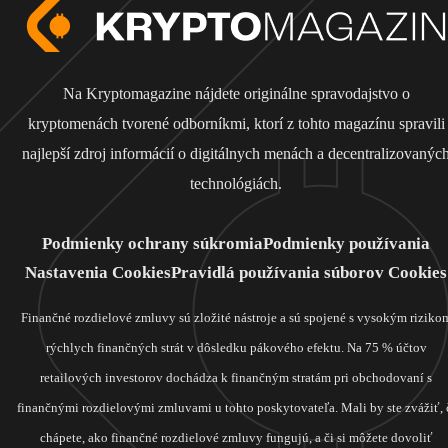
Na Kryptomagazine nájdete originálne spravodajstvo o
kryptomenách tvorené odborníkmi, ktorí z tohto magazínu spravili
najlepší zdroj informácií o digitálnych menách a decentralizovanýc
technológiách.
Podmienky ochrany súkromia
Podmienky používania
Nastavenia Cookies
Pravidlá používania súborov Cookies
Finančné rozdielové zmluvy sú zložité nástroje a sú spojené s vysokým riziko
rýchlych finančných strát v dôsledku pákového efektu. Na 75 % účtov
retailových investorov dochádza k finančným stratám pri obchodovaní s
finančnými rozdielovými zmluvami u tohto poskytovateľa. Mali by ste zvážiť, 
chápete, ako finančné rozdielové zmluvy fungujú, a či si môžete dovoliť