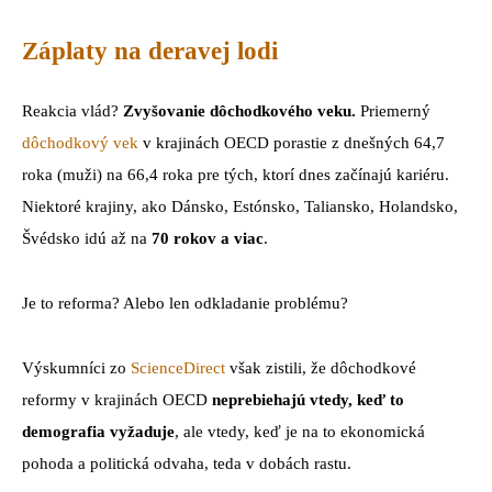
Záplaty na deravej lodi
Reakcia vlád?
Zvyšovanie dôchodkového veku.
Priemerný
dôchodkový vek
v krajinách OECD porastie z dnešných 64,7
roka (muži) na 66,4 roka pre tých, ktorí dnes začínajú kariéru.
Niektoré krajiny, ako Dánsko, Estónsko, Taliansko, Holandsko,
Švédsko idú až na
70 rokov a viac
.
Je to reforma? Alebo len odkladanie problému?
Výskumníci zo
ScienceDirect
však zistili, že dôchodkové
reformy v krajinách OECD
neprebiehajú vtedy, keď to
demografia vyžaduje
, ale vtedy, keď je na to ekonomická
pohoda a politická odvaha, teda v dobách rastu.