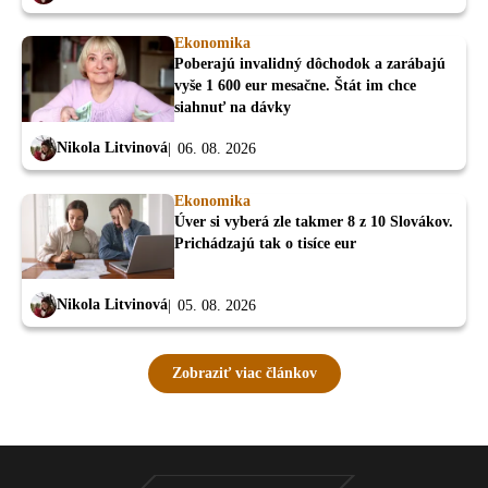
Ekonomika
Poberajú invalidný dôchodok a zarábajú
vyše 1 600 eur mesačne. Štát im chce
siahnuť na dávky
Nikola Litvinová
06. 08. 2026
Ekonomika
Úver si vyberá zle takmer 8 z 10 Slovákov.
Prichádzajú tak o tisíce eur
Nikola Litvinová
05. 08. 2026
Zobraziť viac článkov