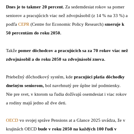
Dnes je to takmer 20 percent.
Za sedemdesiat rokov sa pomer
seniorov a pracujúcich viac než zdvojnásobil (z 14 % na 33 %) a
podľa
CEPR
(Centre for Economic Policy Research)
smeruje k
50 percentám do roku 2050.
Takže
pomer dôchodcov a pracujúcich sa za 70 rokov viac než
zdvojnásobil a do roku 2050 sa zdvojnásobí znova.
Priebežný dôchodkový systém, kde
pracujúci platia dôchodky
dnešným seniorom,
bol navrhnutý pre úplne iné podmienky.
Nie pre svet, v ktorom sa ľudia dožívajú osemdesiat i viac rokov
a rodiny majú jedno až dve deti.
OECD
vo svojej správe Pensions at a Glance 2025 uvádza, že v
krajinách OECD
bude v roku 2050 na každých 100 ľudí v