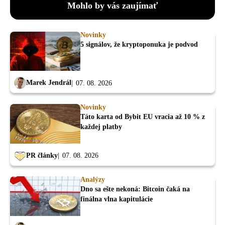
Mohlo by vás zaujímať
Novinky
5 signálov, že kryptoponuka je podvod
Marek Jendrál
07. 08. 2026
Novinky
Táto karta od Bybit EU vracia až 10 % z
každej platby
PR články
07. 08. 2026
Analýzy
Dno sa ešte nekoná: Bitcoin čaká na
finálna vlna kapitulácie