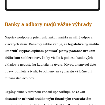
Banky a odbory majú vážne výhrady
Napriek podpore z priemyslu zákon naráža na silný odpor z
viacerých strán. Bankový sektor varuje, že
legislatíva by mohla
umožniť kryptoskupinám ponúkať platby podobné úrokom
držiteľom stablecoinov
, čo by viedlo k poklesu bankových
vkladov a nedostatku kapitálu na úvery. Kryptopriemysel tieto
obavy odmieta a tvrdí, že odmeny sa vyplácajú výlučne pri
míňaní stablecoinov.
Orgány činné v trestnom konaní upozorňujú, že
zákon
dostatočne nebráni nezákonným finančným transakciám