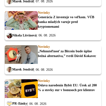
Marek Jendrál
07. 08. 2026
Novinky
Generácia Z investuje vo veľkom. VÚB
banka mladých varuje pred
kryptomenami
Nikola Litvinová
06. 08. 2026
Novinky
„Nehnuteľnosť za Bitcoin bude úplne
bežná alternatíva,” tvrdí Dávid Kokavec
Marek Jendrál
06. 08. 2026
Novinky
Oslava narodenín Bybit EU: Úrok až 200
% a stovky eur v bonusoch pre klientov
PR články
06. 08. 2026