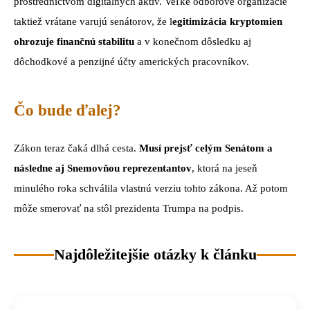
prostredníctvom digitálnych aktív. Veľké odborové organizácie
taktiež vrátane varujú senátorov, že l
egitimizácia kryptomien
ohrozuje finančnú stabilitu
a v konečnom dôsledku aj
dôchodkové a penzijné účty amerických pracovníkov.
Čo bude ďalej?
Zákon teraz čaká dlhá cesta.
Musí prejsť celým Senátom a
následne aj Snemovňou reprezentantov
, ktorá na jeseň
minulého roka schválila vlastnú verziu tohto zákona. Až potom
môže smerovať na stôl prezidenta Trumpa na podpis.
Najdôležitejšie otázky k článku