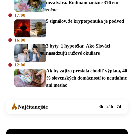
nezatvára. Rodinám zmizne 376 eur
ročne
17:00
5 signálov, že kryptoponuka je podvod
16:00
3 byty, 1 hypotéka: Ako Slováci
nasadzujú ružové okuliare
12:00
Ak by zajtra prestala chodiť výplata, 40
% slovenských domácností to neutiahne
ani mesiac
Najčítanejšie
3h
24h
7d