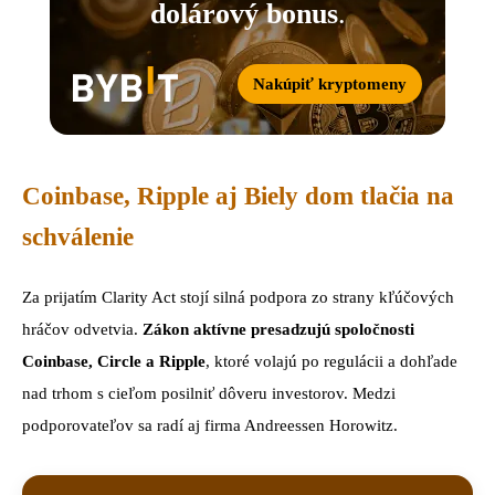
dolárový bonus
.
Nakúpiť kryptomeny
Coinbase, Ripple aj Biely dom tlačia na
schválenie
Za prijatím Clarity Act stojí silná podpora zo strany kľúčových
hráčov odvetvia.
Zákon aktívne presadzujú spoločnosti
Coinbase, Circle a Ripple
, ktoré volajú po regulácii a dohľade
nad trhom s cieľom posilniť dôveru investorov. Medzi
podporovateľov sa radí aj firma Andreessen Horowitz.