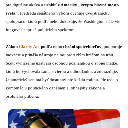
pre digitálne aktíva a
urobiť z Ameriky „krypto hlavné mesto
sveta”
. Predseda senátneho výboru oceňuje dvojstranícku
spoluprácu, ktorá podľa neho dokazuje, že Washington stále vie
fungovať naprieč politickým spektrom.
Zákon
Clarity Act
podľa neho chráni spotrebiteľov
, podporuje
inovácie a prináša nástroje na boj proti zlým hráčom na trhu.
Scott vyhlásenie uzatvára osobnou poznámkou o svojej matke,
ktorá ho vychovala sama s vierou a odhodlaním, a zdôrazňuje,
že americký sen má byť dostupný pre každú rodinu. Ide teda o
kombináciu politického oznámenia, obhajoby zákona a
osobného príbehu.