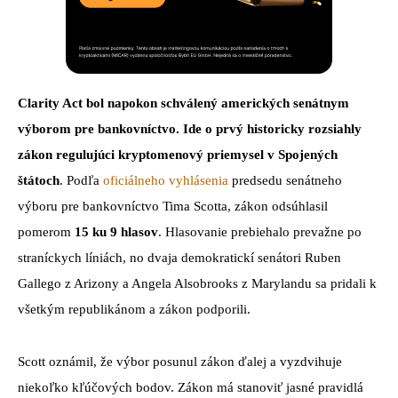
Clarity Act bol napokon schválený amerických senátnym
výborom pre bankovníctvo. Ide o prvý historicky rozsiahly
zákon regulujúci kryptomenový priemysel v Spojených
štátoch
. Podľa
oficiálneho vyhlásenia
predsedu senátneho
výboru pre bankovníctvo Tima Scotta, zákon odsúhlasil
pomerom
15 ku 9 hlasov
. Hlasovanie prebiehalo prevažne po
straníckych líniách, no dvaja demokratickí senátori Ruben
Gallego z Arizony a Angela Alsobrooks z Marylandu sa pridali k
všetkým republikánom a zákon podporili.
Scott oznámil, že výbor posunul zákon ďalej a vyzdvihuje
niekoľko kľúčových bodov. Zákon má stanoviť jasné pravidlá