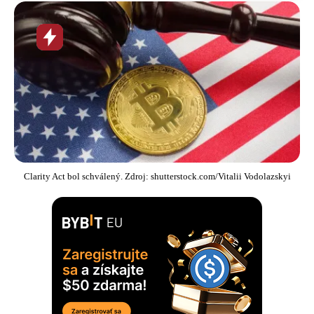
Horúca
novinka
Clarity Act bol schválený. Zdroj: shutterstock.com/Vitalii Vodolazskyi