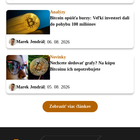
Analýzy
Bitcoin opúšťa burzy: Veľkí investori dali
do pohybu 100 miliónov
Marek Jendrál
06. 08. 2026
Novinky
Nechcete sledovať grafy? Na kúpu
Bitcoinu ich nepotrebujete
Marek Jendrál
05. 08. 2026
Zobraziť viac článkov