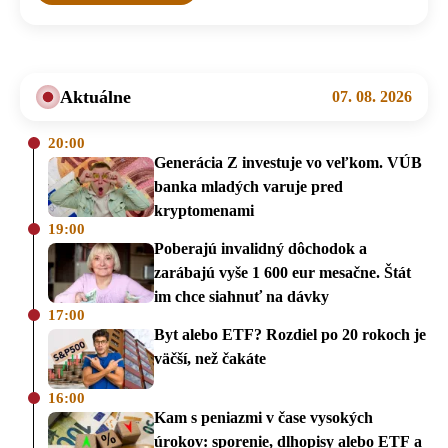
Aktuálne
07. 08. 2026
20:00
Generácia Z investuje vo veľkom. VÚB
banka mladých varuje pred
kryptomenami
19:00
Poberajú invalidný dôchodok a
zarábajú vyše 1 600 eur mesačne. Štát
im chce siahnuť na dávky
17:00
Byt alebo ETF? Rozdiel po 20 rokoch je
väčší, než čakáte
16:00
Kam s peniazmi v čase vysokých
úrokov: sporenie, dlhopisy alebo ETF a