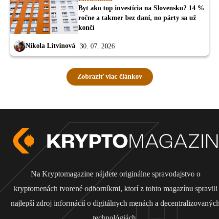
Byt ako top investícia na Slovensku? 14 %
ročne a takmer bez daní, no párty sa už
končí
Nikola Litvinová
30. 07. 2026
Zobraziť viac článkov
Na Kryptomagazine nájdete originálne spravodajstvo o
kryptomenách tvorené odborníkmi, ktorí z tohto magazínu spravili
najlepší zdroj informácií o digitálnych menách a decentralizovanýc
technológiách.