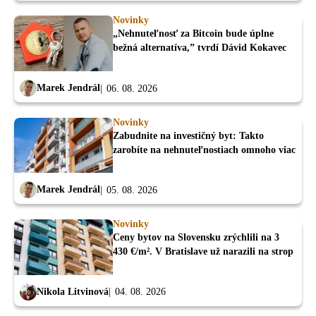
Novinky
„Nehnuteľnosť za Bitcoin bude úplne
bežná alternatíva,” tvrdí Dávid Kokavec
Marek Jendrál
06. 08. 2026
Novinky
Zabudnite na investičný byt: Takto
zarobíte na nehnuteľnostiach omnoho viac
Marek Jendrál
05. 08. 2026
Novinky
Ceny bytov na Slovensku zrýchlili na 3
430 €/m². V Bratislave už narazili na strop
Nikola Litvinová
04. 08. 2026