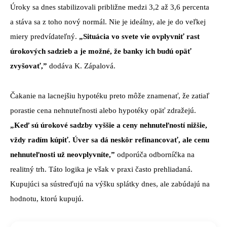
Úroky sa dnes stabilizovali približne medzi 3,2 až 3,6 percenta
a stáva sa z toho nový normál. Nie je ideálny, ale je do veľkej
miery predvídateľný.
„Situácia vo svete vie ovplyvniť rast
úrokových sadzieb a je možné, že banky ich budú opäť
zvyšovať,”
dodáva K. Zápalová.
Čakanie na lacnejšiu hypotéku preto môže znamenať, že zatiaľ
porastie cena nehnuteľnosti alebo hypotéky opäť zdražejú.
„Keď sú úrokové sadzby vyššie a ceny nehnuteľností nižšie,
vždy radím kúpiť. Úver sa dá neskôr refinancovať, ale cenu
nehnuteľnosti už neovplyvníte,”
odporúča odborníčka na
realitný trh. Táto logika je však v praxi často prehliadaná.
Kupujúci sa sústreďujú na výšku splátky dnes, ale zabúdajú na
hodnotu, ktorú kupujú.