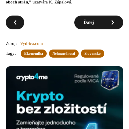
oboch strán,”
uzatvára K. Zápalová.
Ďalej
Zdroj:
Vydrica.com
Tagy:
Ekonomika
Nehnuteľnosti
Slovensko