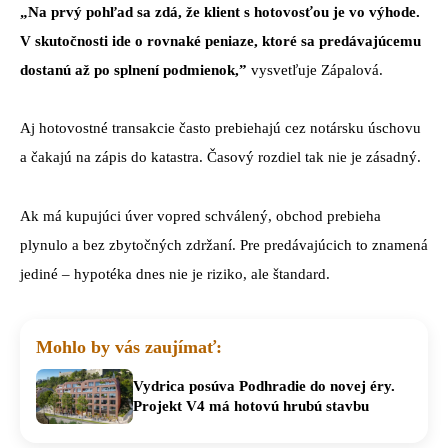
„Na prvý pohľad sa zdá, že klient s hotovosťou je vo výhode.
V skutočnosti ide o rovnaké peniaze, ktoré sa predávajúcemu
dostanú až po splnení podmienok,”
vysvetľuje Zápalová.
Aj hotovostné transakcie často prebiehajú cez notársku úschovu
a čakajú na zápis do katastra. Časový rozdiel tak nie je zásadný.
Ak má kupujúci úver vopred schválený, obchod prebieha
plynulo a bez zbytočných zdržaní. Pre predávajúcich to znamená
jediné – hypotéka dnes nie je riziko, ale štandard.
Mohlo by vás zaujímať:
Vydrica posúva Podhradie do novej éry.
Projekt V4 má hotovú hrubú stavbu