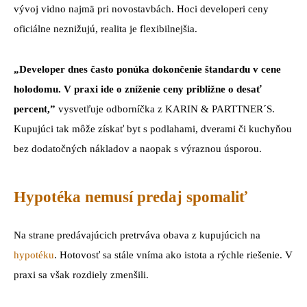
vývoj vidno najmä pri novostavbách. Hoci developeri ceny
oficiálne neznižujú, realita je flexibilnejšia.
„Developer dnes často ponúka dokončenie štandardu v cene
holodomu. V praxi ide o zníženie ceny približne o desať
percent,”
vysvetľuje odborníčka z KARIN & PARTTNER´S.
Kupujúci tak môže získať byt s podlahami, dverami či kuchyňou
bez dodatočných nákladov a naopak s výraznou úsporou.
Hypotéka nemusí predaj spomaliť
Na strane predávajúcich pretrváva obava z kupujúcich na
hypotéku
. Hotovosť sa stále vníma ako istota a rýchle riešenie. V
praxi sa však rozdiely zmenšili.