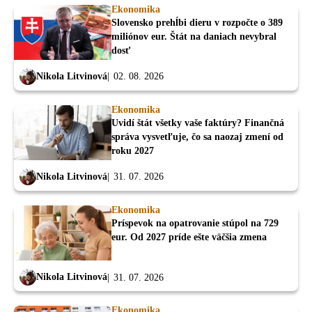
Ekonomika
Slovensko prehĺbi dieru v rozpočte o 389
miliónov eur. Štát na daniach nevybral
dosť
Nikola Litvinová
02. 08. 2026
Ekonomika
Uvidí štát všetky vaše faktúry? Finančná
správa vysvetľuje, čo sa naozaj zmení od
roku 2027
Nikola Litvinová
31. 07. 2026
Ekonomika
Príspevok na opatrovanie stúpol na 729
eur. Od 2027 príde ešte väčšia zmena
Nikola Litvinová
31. 07. 2026
Ekonomika