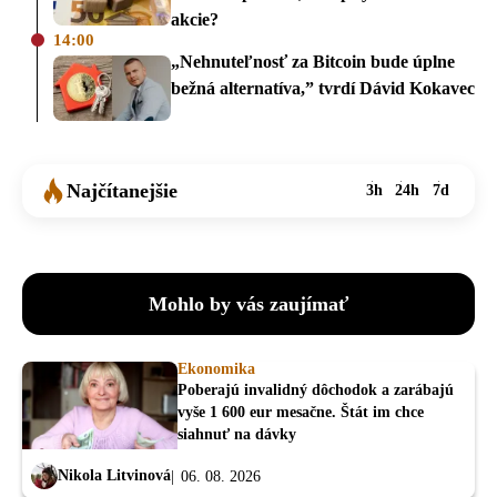
akcie?
14:00
„Nehnuteľnosť za Bitcoin bude úplne
bežná alternatíva,” tvrdí Dávid Kokavec
Najčítanejšie
3h
24h
7d
Mohlo by vás zaujímať
Ekonomika
Poberajú invalidný dôchodok a zarábajú
vyše 1 600 eur mesačne. Štát im chce
siahnuť na dávky
Nikola Litvinová
06. 08. 2026