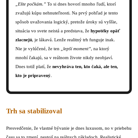
„Ešte počkám.”
To si dnes hovorí mnoho ľudí, ktorí
zvažujú kúpu nehnuteľnosti. Na prvý pohľad je tento
spôsob uvažovania logický, pretože úroky sú vyššie,
situácia vo svete neistá a predstava, že
hypotéky opäť
zlacnejú
, je lákavá. Lenže realitný trh funguje inak.
Nie je vylúčené, že ten
„lepší moment”
, na ktorý
mnohí čakajú, sa v reálnom živote nikdy neobjaví.
Dnes totiž platí, že
nevyhráva ten, kto čaká, ale ten,
kto je pripravený
.
Trh sa stabilizoval
Presvedčenie, že vlastné bývanie je dnes luxusom, no v priebehu
času sa to zmení, nestojí na reálnych základoch. Realistické