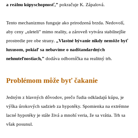
a reálnu kúpyschopnosť,”
pokračuje K. Zápalová.
Tento mechanizmus funguje ako prirodzená brzda. Nedovolí,
aby ceny „uleteli” mimo reality, a zároveň vytvára stabilnejšie
prostredie pre obe strany.
„Vlastné bývanie nikdy nemôže byť
luxusom, pokiaľ sa nebavíme o nadštandardných
nehnuteľnostiach,”
dodáva odborníčka na realitný trh.
Problémom môže byť čakanie
Jedným z hlavných dôvodov, prečo ľudia odkladajú kúpu, je
výška úrokových sadzieb za hypotéky. Spomienka na extrémne
lacné hypotéky je stále živá a mnohí veria, že sa vrátia. Trh sa
však posunul.