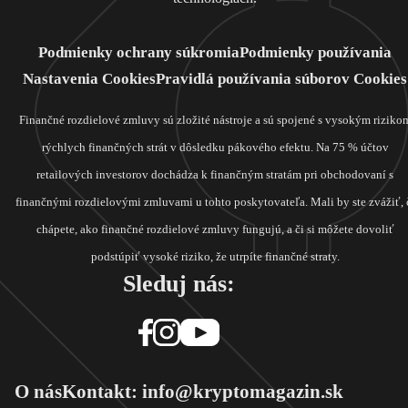
Podmienky ochrany súkromia
Podmienky používania
Nastavenia Cookies
Pravidlá používania súborov Cookies
Finančné rozdielové zmluvy sú zložité nástroje a sú spojené s vysokým riziko
rýchlych finančných strát v dôsledku pákového efektu. Na 75 % účtov
retailových investorov dochádza k finančným stratám pri obchodovaní s
finančnými rozdielovými zmluvami u tohto poskytovateľa. Mali by ste zvážiť, 
chápete, ako finančné rozdielové zmluvy fungujú, a či si môžete dovoliť
podstúpiť vysoké riziko, že utrpíte finančné straty.
Sleduj nás:
O nás
Kontakt: info@kryptomagazin.sk