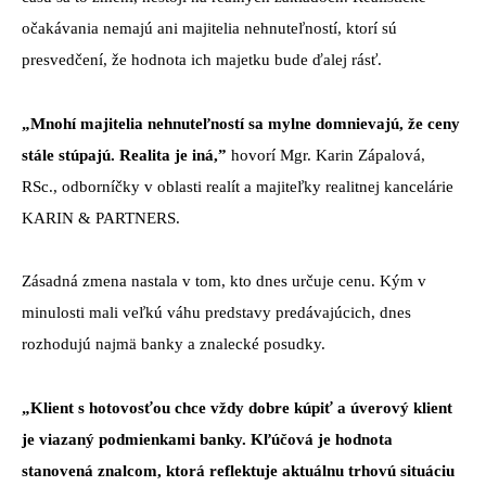
očakávania nemajú ani majitelia nehnuteľností, ktorí sú
presvedčení, že hodnota ich majetku bude ďalej rásť.
„Mnohí majitelia nehnuteľností sa mylne domnievajú, že ceny
stále stúpajú. Realita je iná,”
hovorí Mgr. Karin Zápalová,
RSc., odborníčky v oblasti realít a majiteľky realitnej kancelárie
KARIN & PARTNERS.
Zásadná zmena nastala v tom, kto dnes určuje cenu. Kým v
minulosti mali veľkú váhu predstavy predávajúcich, dnes
rozhodujú najmä banky a znalecké posudky.
„Klient s hotovosťou chce vždy dobre kúpiť a úverový klient
je viazaný podmienkami banky. Kľúčová je hodnota
stanovená znalcom, ktorá reflektuje aktuálnu trhovú situáciu