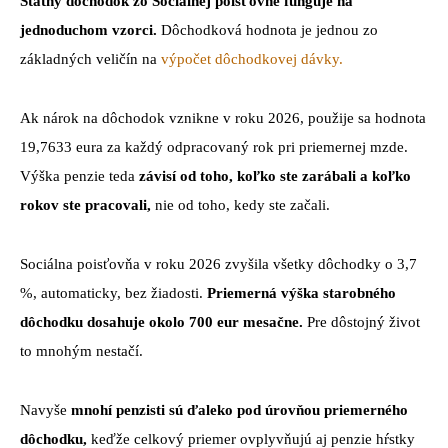
Štátny dôchodok zo Sociálnej poisťovne funguje na
jednoduchom vzorci.
Dôchodková hodnota je jednou zo
základných veličín na
výpočet dôchodkovej dávky.
Ak nárok na dôchodok vznikne v roku 2026, použije sa hodnota
19,7633 eura za každý odpracovaný rok pri priemernej mzde.
Výška penzie teda
závisí od toho, koľko ste zarábali a koľko
rokov ste pracovali,
nie od toho, kedy ste začali.
Sociálna poisťovňa v roku 2026 zvyšila všetky dôchodky o 3,7
%, automaticky, bez žiadosti.
Priemerná výška starobného
dôchodku dosahuje okolo 700 eur mesačne.
Pre dôstojný život
to mnohým nestačí.
Navyše
mnohí penzisti sú ďaleko pod úrovňou priemerného
dôchodku,
keďže celkový priemer ovplyvňujú aj penzie hŕstky