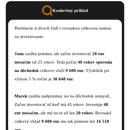
Konkrétny príklad
Predstavte si dvoch ľudí s rovnakou celkovou sumou
na investovanie.
Jana
zarába priemer, ale začne investovať
20 eur
mesačne
od 25 rokov. Teda počas
40 rokov sporenia
na dôchodok
celkovo vloží
9 600 eur.
Výsledok pri
výnose 5 % ročne je
30 648 eur.
Marek
zarába nadpriemer, no na dôchodok nemyslí.
Začne investovať až keď má 45 rokov. Investuje
40
eur mesačne,
ale má na to už len
20 rokov.
Rovnaký
celkový vklad
9 600 eur
mu tak prinesie len
16 510
eur.