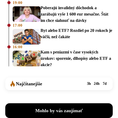
19:00
Poberajú invalidný dôchodok a
zarábajú vyše 1 600 eur mesačne. Štát
im chce siahnuť na dávky
17:00
Byt alebo ETF? Rozdiel po 20 rokoch je
väčší, než čakáte
16:00
Kam s peniazmi v čase vysokých
úrokov: sporenie, dlhopisy alebo ETF a
akcie?
Najčítanejšie
3h
24h
7d
Mohlo by vás zaujímať