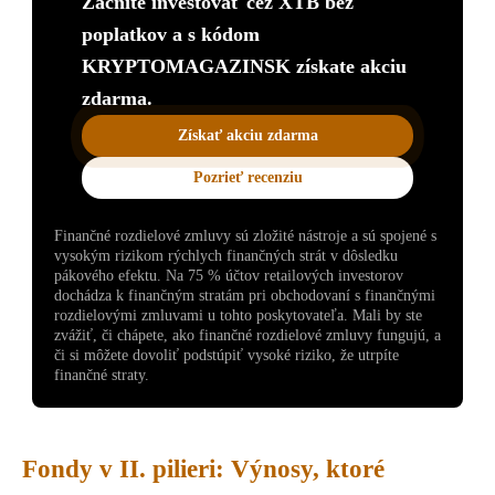
Začnite investovať cez XTB bez
poplatkov a s kódom
KRYPTOMAGAZINSK získate akciu
zdarma.
Získať akciu zdarma
Pozrieť recenziu
Finančné rozdielové zmluvy sú zložité nástroje a sú spojené s
vysokým rizikom rýchlych finančných strát v dôsledku
pákového efektu. Na 75 % účtov retailových investorov
dochádza k finančným stratám pri obchodovaní s finančnými
rozdielovými zmluvami u tohto poskytovateľa. Mali by ste
zvážiť, či chápete, ako finančné rozdielové zmluvy fungujú, a
či si môžete dovoliť podstúpiť vysoké riziko, že utrpíte
finančné straty.
Fondy v II. pilieri: Výnosy, ktoré