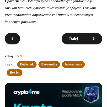
Upozornenie:
Doterajší výnos dôchodkových fondov nie je
zárukou budúcich výnosov. Investovanie je spojené s rizikom.
Pred rozhodnutím odporúčame konzultáciu s licencovaným
finančným poradcom.
Ďalej
Zdroj:
NN
Tagy:
Dôchodok
Ekonomika
Investovanie
Slováci