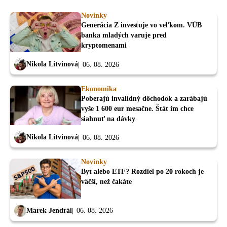
Novinky
Generácia Z investuje vo veľkom. VÚB
banka mladých varuje pred
kryptomenami
Nikola Litvinová
06. 08. 2026
Ekonomika
Poberajú invalidný dôchodok a zarábajú
vyše 1 600 eur mesačne. Štát im chce
siahnuť na dávky
Nikola Litvinová
06. 08. 2026
Novinky
Byt alebo ETF? Rozdiel po 20 rokoch je
väčší, než čakáte
Marek Jendrál
06. 08. 2026