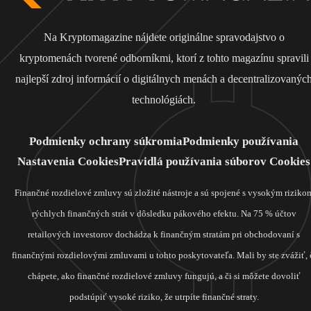
Na Kryptomagazine nájdete originálne spravodajstvo o
kryptomenách tvorené odborníkmi, ktorí z tohto magazínu spravili
najlepší zdroj informácií o digitálnych menách a decentralizovanýc
technológiách.
Podmienky ochrany súkromia
Podmienky používania
Nastavenia Cookies
Pravidlá používania súborov Cookies
Finančné rozdielové zmluvy sú zložité nástroje a sú spojené s vysokým riziko
rýchlych finančných strát v dôsledku pákového efektu. Na 75 % účtov
retailových investorov dochádza k finančným stratám pri obchodovaní s
finančnými rozdielovými zmluvami u tohto poskytovateľa. Mali by ste zvážiť, 
chápete, ako finančné rozdielové zmluvy fungujú, a či si môžete dovoliť
podstúpiť vysoké riziko, že utrpíte finančné straty.