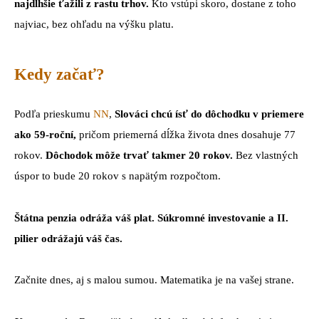
najdlhšie ťažili z rastu trhov.
Kto vstúpi skoro, dostane z toho
najviac, bez ohľadu na výšku platu.
Kedy začať?
Podľa prieskumu
NN
,
Slováci chcú ísť do dôchodku v priemere
ako 59-roční,
pričom priemerná dĺžka života dnes dosahuje 77
rokov.
Dôchodok môže trvať takmer 20 rokov.
Bez vlastných
úspor to bude 20 rokov s napätým rozpočtom.
Štátna penzia odráža váš plat. Súkromné investovanie a II.
pilier odrážajú váš čas.
Začnite dnes, aj s malou sumou. Matematika je na vašej strane.