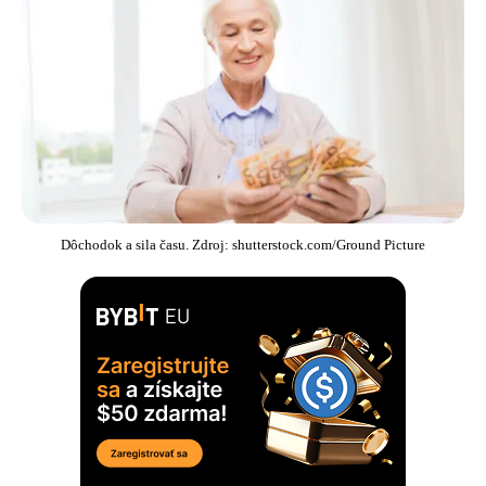
Dôchodok a sila času. Zdroj: shutterstock.com/Ground Picture