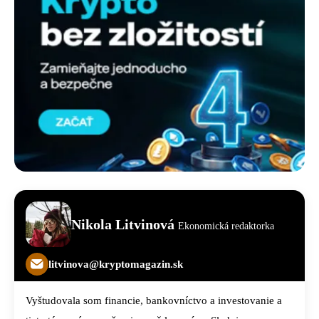
Nikola Litvinová
Ekonomická redaktorka
litvinova@kryptomagazin.sk
Vyštudovala som financie, bankovníctvo a investovanie a