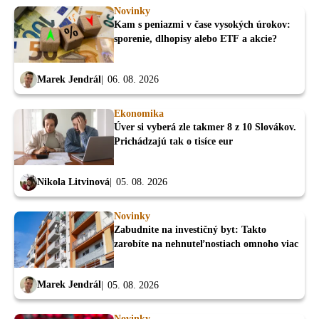
Novinky
Kam s peniazmi v čase vysokých úrokov:
sporenie, dlhopisy alebo ETF a akcie?
Marek Jendrál
06. 08. 2026
Ekonomika
Úver si vyberá zle takmer 8 z 10 Slovákov.
Prichádzajú tak o tisíce eur
Nikola Litvinová
05. 08. 2026
Novinky
Zabudnite na investičný byt: Takto
zarobíte na nehnuteľnostiach omnoho viac
Marek Jendrál
05. 08. 2026
Novinky