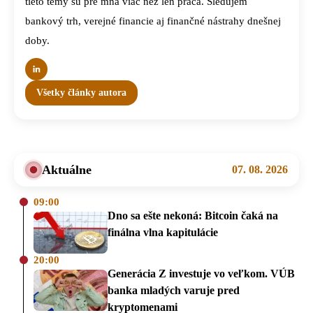
tieto témy sú pre mňa viac než len práca. Sledujem
bankový trh, verejné financie aj finančné nástrahy dnešnej
doby.
Všetky články autora
Aktuálne
07. 08. 2026
09:00
Dno sa ešte nekoná: Bitcoin čaká na
finálna vlna kapitulácie
20:00
Generácia Z investuje vo veľkom. VÚB
banka mladých varuje pred
kryptomenami