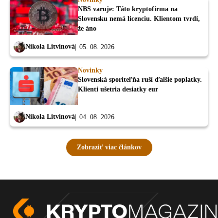
NBS varuje: Táto kryptofirma na
Slovensku nemá licenciu. Klientom tvrdí,
že áno
Nikola Litvinová
05. 08. 2026
Novinky
Slovenská sporiteľňa ruší ďalšie poplatky.
Klienti ušetria desiatky eur
Nikola Litvinová
04. 08. 2026
Zobraziť viac článkov