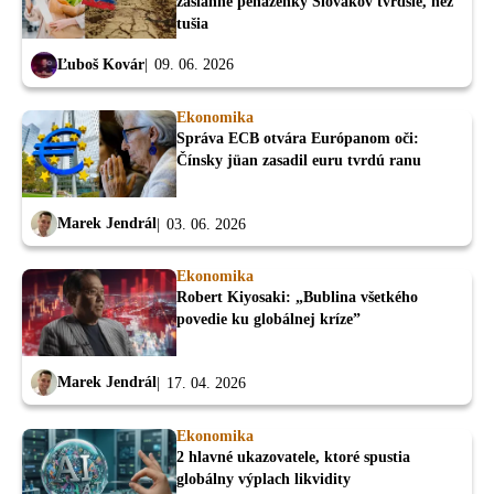
zasiahne peňaženky Slovákov tvrdšie, než
tušia
Ľuboš Kovár
09. 06. 2026
Ekonomika
Správa ECB otvára Európanom oči:
Čínsky jüan zasadil euru tvrdú ranu
Marek Jendrál
03. 06. 2026
Ekonomika
Robert Kiyosaki: „Bublina všetkého
povedie ku globálnej kríze”
Marek Jendrál
17. 04. 2026
Ekonomika
2 hlavné ukazovatele, ktoré spustia
globálny výplach likvidity