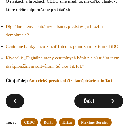
O rizikách a hrozbách CBDC sme písali už niekoľko článkov,
ktoré určite odporúčame prečítať si:
Digitálne meny centrálnych bánk: predstavujú hrozbu
demokracie?
Centrálne banky chcú zničiť Bitcoin, pomôžu im v tom CBDC
Kiyosaki: „Digitálne meny centrálnych bánk nie sú ničím iným,
iba špionážnym softvérom. Sú ako TikTok”
Čítaj ďalej:
Americký prezident šíri konšpirácie o inflácii
Ďalej
Tagy:
CBDC
Dolár
Kríza
Maxime Bernier