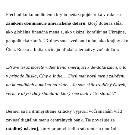
Prechod ku komoditnému krytiu peňazí pôjde ruka v ruke so
zánikom dominancie amerického doláru
, ktorý doteraz slúži
ako globálna finančná mena a, ako ukázal konflikt na Ukrajine,
geopolitická zbraň. Už dnes sme svedkami toho, ako krajiny ako
Čína, Rusko a India začínajú hľadať alternatívy voči doláru:
„
Práve teraz môžete vidieť trend smerujúci k de-dolarizácii, a to
v prípade Ruska, Číny a Indie… Chcú mať novú menu založenú
na komoditách a možno na zlate… Ja som skôr tradičný človek,
verím v akýsi zlatý štandard, ktorý sme mali v 19. storočí
.”
Bernier sa na druhej strane kriticky vyjadril voči snahám vlád
zaviesť digitálnu menu centrálnych bánk. Tie považuje za
totalitný nástroj
, ktorý pripraví ľudí o súkromie a umožní