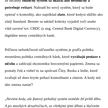
že súčasný
finančný systém sa ukázal ako nefunkčný a
potrebuje reštart
. Nahradí ho nový systém, ktorý sa bude
opierať o komodity, ako napríklad
zlato
, ktoré kedysi slúžilo ako
zlatý štandard. Bernier sa taktiež kriticky vyjadril voči snahe
vlád zaviesť tzv. CBDC (z ang. Central Bank Digital Currency),
digitálne meny centrálnych bank.
Príčinou nefunkčnosti súčasného systému je podľa politika
monetárna politika centrálnych bánk, ktoré
vyrábajú peniaze z
ničoho
a zahlcujú ekonomiku bezcennými papiermi. Zmena sa
pomaly črtá a vidieť to na správaní Číny, Ruska a Indie, ktoré
zvažujú už dnes krytie peňazí komoditami a zlatom. A kedy má
táto zmena nastať?
„
Neviem kedy, ale fiatový peňažný systém nemôže žiť príliš dlho.
A po mnohých desaťročiach, so všetkými tými dlhmi a tlačením