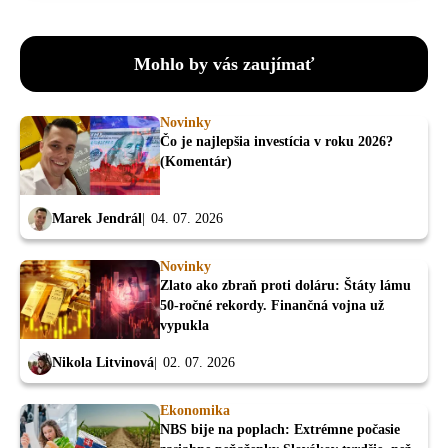
Mohlo by vás zaujímať
Novinky
Čo je najlepšia investícia v roku 2026?
(Komentár)
Marek Jendrál
04. 07. 2026
Novinky
Zlato ako zbraň proti doláru: Štáty lámu
50-ročné rekordy. Finančná vojna už
vypukla
Nikola Litvinová
02. 07. 2026
Ekonomika
NBS bije na poplach: Extrémne počasie