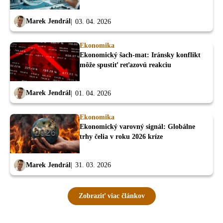
Marek Jendrál
03. 04. 2026
Ekonomika
Ekonomický šach-mat: Iránsky konflikt
môže spustiť reťazovú reakciu
Marek Jendrál
01. 04. 2026
Ekonomika
Ekonomický varovný signál: Globálne
trhy čelia v roku 2026 kríze
Marek Jendrál
31. 03. 2026
Zobraziť viac článkov