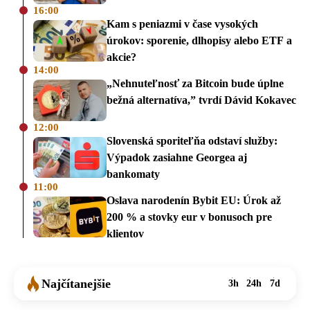
16:00
Kam s peniazmi v čase vysokých
úrokov: sporenie, dlhopisy alebo ETF a
akcie?
14:00
„Nehnuteľnosť za Bitcoin bude úplne
bežná alternatíva,” tvrdí Dávid Kokavec
12:00
Slovenská sporiteľňa odstaví služby:
Výpadok zasiahne Georgea aj
bankomaty
11:00
Oslava narodenín Bybit EU: Úrok až
200 % a stovky eur v bonusoch pre
klientov
Najčítanejšie
3h
24h
7d