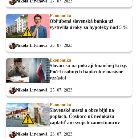
Nikola Litvinová
27. 07. 2023
Ekonomika
Obľúbená slovenská banka už
vystrelila úroky za hypotéky nad 5 %
Nikola Litvinová
25. 07. 2023
Ekonomika
Slováci sú na pokraji finančnej krízy.
Počet osobných bankrotov masívne
vzrástol
Nikola Litvinová
25. 07. 2023
Ekonomika
Slovenské mestá a obce bijú na
poplach. Čoskoro už nedokážu
zaplatiť ani svojich zamestnancov
Nikola Litvinová
23. 07. 2023