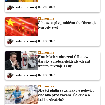
Nikola Litvinová
04. 08. 2023
Ekonomika
Čína sa topí v problémoch. Ohrozuje
tým celý svet
Nikola Litvinová
03. 08. 2023
Ekonomika
Elon Musk v ohrození Číňanov.
Ázijsky výrobca elektrických áut
tromfol predaje Tesly
Nikola Litvinová
02. 08. 2023
Ekonomika
Slováci platia za zemiaky o polovicu
viac ako pred rokom. Čo ešte a o
koľko zdraželo?