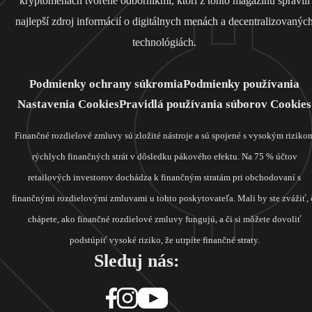
kryptomenách tvorené odborníkmi, ktorí z tohto magazínu spravili
najlepší zdroj informácií o digitálnych menách a decentralizovanýc
technológiách.
Podmienky ochrany súkromia
Podmienky používania
Nastavenia Cookies
Pravidlá používania súborov Cookies
Finančné rozdielové zmluvy sú zložité nástroje a sú spojené s vysokým riziko
rýchlych finančných strát v dôsledku pákového efektu. Na 75 % účtov
retailových investorov dochádza k finančným stratám pri obchodovaní s
finančnými rozdielovými zmluvami u tohto poskytovateľa. Mali by ste zvážiť, 
chápete, ako finančné rozdielové zmluvy fungujú, a či si môžete dovoliť
podstúpiť vysoké riziko, že utrpíte finančné straty.
Sleduj nás: