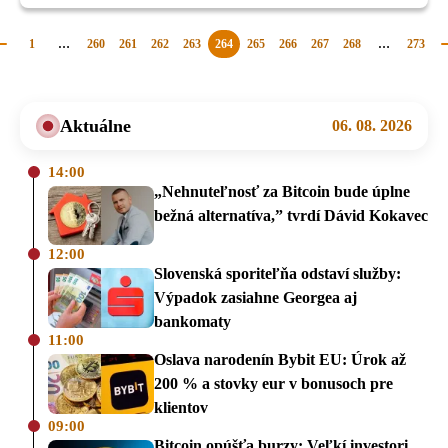
1
…
260
261
262
263
264
265
266
267
268
…
273
Predchádzajúca
stránka
Aktuálne
06. 08. 2026
14:00
„Nehnuteľnosť za Bitcoin bude úplne
bežná alternatíva,” tvrdí Dávid Kokavec
12:00
Slovenská sporiteľňa odstaví služby:
Výpadok zasiahne Georgea aj
bankomaty
11:00
Oslava narodenín Bybit EU: Úrok až
200 % a stovky eur v bonusoch pre
klientov
09:00
Bitcoin opúšťa burzy: Veľkí investori