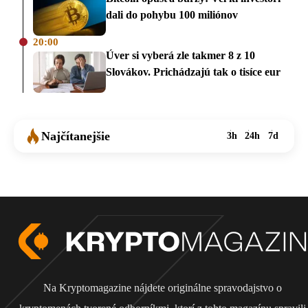
dali do pohybu 100 miliónov
20:00
Úver si vyberá zle takmer 8 z 10
Slovákov. Prichádzajú tak o tisíce eur
Najčítanejšie
3h
24h
7d
Na Kryptomagazine nájdete originálne spravodajstvo o