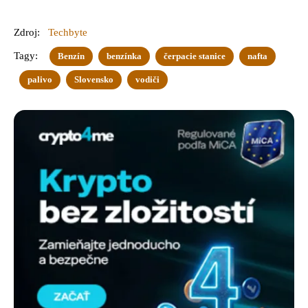
Zdroj:
Techbyte
Tagy:
Benzín
benzínka
čerpacie stanice
nafta
palivo
Slovensko
vodiči