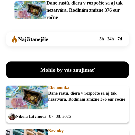
Dane rastú, diera v rozpočte sa aj tak
nezatvára. Rodinám zmizne 376 eur
ročne
Najčítanejšie
3h
24h
7d
Mohlo by vás zaujímať
Ekonomika
Dane rastú, diera v rozpočte sa aj tak
nezatvára. Rodinám zmizne 376 eur ročne
Nikola Litvinová
07. 08. 2026
Novinky