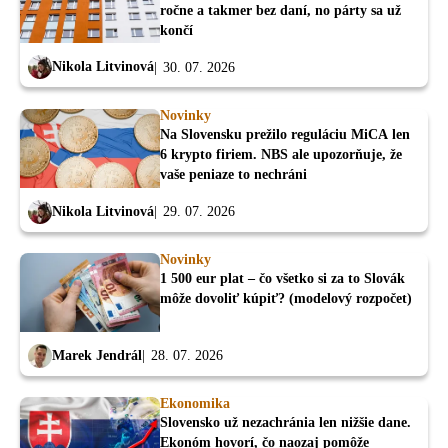
ročne a takmer bez daní, no párty sa už
končí
Nikola Litvinová
30. 07. 2026
Novinky
Na Slovensku prežilo reguláciu MiCA len
6 krypto firiem. NBS ale upozorňuje, že
vaše peniaze to nechráni
Nikola Litvinová
29. 07. 2026
Novinky
1 500 eur plat – čo všetko si za to Slovák
môže dovoliť kúpiť? (modelový rozpočet)
Marek Jendrál
28. 07. 2026
Ekonomika
Slovensko už nezachránia len nižšie dane.
Ekonóm hovorí, čo naozaj pomôže