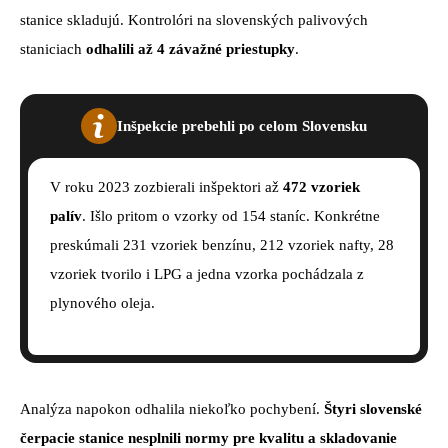
stanice skladujú. Kontrolóri na slovenských palivových
staniciach
odhalili až 4 závažné priestupky
.
Inšpekcie prebehli po celom Slovensku
V roku 2023 zozbierali inšpektori až
472 vzoriek
palív
. Išlo pritom o vzorky od 154 staníc. Konkrétne
preskúmali 231 vzoriek benzínu, 212 vzoriek nafty, 28
vzoriek tvorilo i LPG a jedna vzorka pochádzala z
plynového oleja.
Analýza napokon odhalila niekoľko pochybení.
Štyri slovenské
čerpacie stanice nesplnili normy pre kvalitu a skladovanie