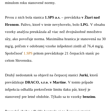
minulom roku stanovené normy.
Prvou z nich bola stanica
1.SPS a.s.
– prevádzka
v Žiari nad
Hronom
. Palivo, ktoré v teste nevyhovelo, bolo
LPG
. V obsahu
vzorky analýza preukázala až viac než dvojnásobné množstvo
síry, ako povoľuje norma. Maximálna hranica je stanovená na 30
mg/g, pričom v odobratej vzorke inšpektori zistili až 76,4 mg/g.
Spoločnosť
1.SPS
pritom prevádzkuje 21 čerpacích staníc po
celom Slovensku.
Druhý nedostatok sa objavil na čerpacej stanici
Jurki,
ktorú
prevádzkuje
DRACO, s.r.o. v Martine
. V tomto prípade
inšpekcia odhalila prekročenie limitu tlaku pár, ktorý je
stanovený pre letné obdobie. Týkalo sa to vzorky
benzínu
.