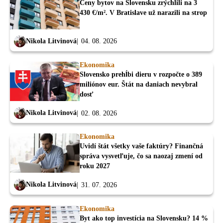
Ceny bytov na Slovensku zrýchlili na 3
430 €/m². V Bratislave už narazili na strop
Nikola Litvinová
04. 08. 2026
Ekonomika
Slovensko prehĺbi dieru v rozpočte o 389
miliónov eur. Štát na daniach nevybral
dosť
Nikola Litvinová
02. 08. 2026
Ekonomika
Uvidí štát všetky vaše faktúry? Finančná
správa vysvetľuje, čo sa naozaj zmení od
roku 2027
Nikola Litvinová
31. 07. 2026
Ekonomika
Byt ako top investícia na Slovensku? 14 %