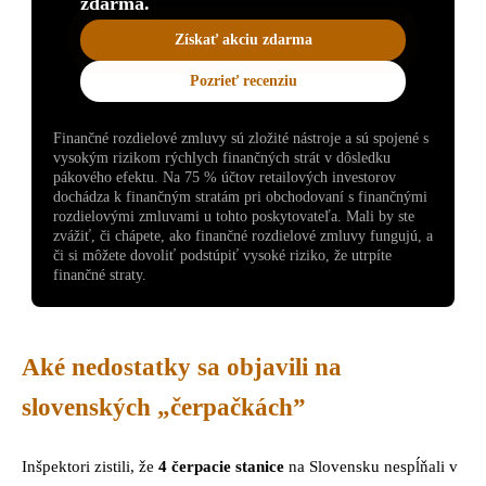
zdarma.
Získať akciu zdarma
Pozrieť recenziu
Finančné rozdielové zmluvy sú zložité nástroje a sú spojené s
vysokým rizikom rýchlych finančných strát v dôsledku
pákového efektu. Na 75 % účtov retailových investorov
dochádza k finančným stratám pri obchodovaní s finančnými
rozdielovými zmluvami u tohto poskytovateľa. Mali by ste
zvážiť, či chápete, ako finančné rozdielové zmluvy fungujú, a
či si môžete dovoliť podstúpiť vysoké riziko, že utrpíte
finančné straty.
Aké nedostatky sa objavili na
slovenských „čerpačkách”
Inšpektori zistili, že
4 čerpacie stanice
na Slovensku nespĺňali v