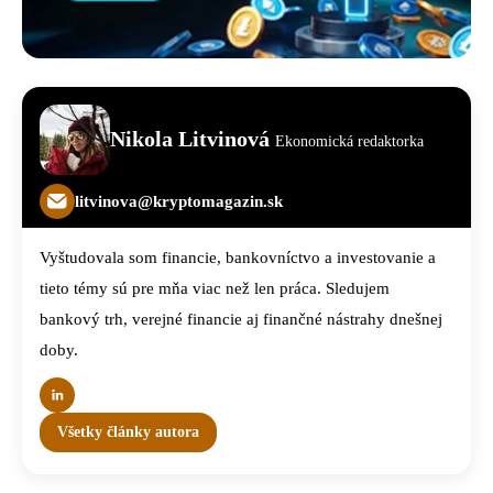
Nikola Litvinová
Ekonomická redaktorka
litvinova@kryptomagazin.sk
Vyštudovala som financie, bankovníctvo a investovanie a
tieto témy sú pre mňa viac než len práca. Sledujem
bankový trh, verejné financie aj finančné nástrahy dnešnej
doby.
Všetky články autora