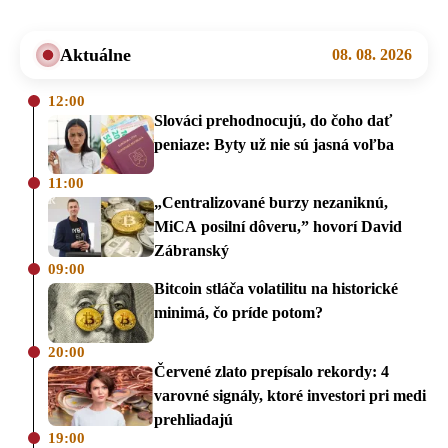
Aktuálne
08. 08. 2026
12:00
Slováci prehodnocujú, do čoho dať
peniaze: Byty už nie sú jasná voľba
11:00
„Centralizované burzy nezaniknú,
MiCA posilní dôveru,” hovorí David
Zábranský
09:00
Bitcoin stláča volatilitu na historické
minimá, čo príde potom?
20:00
Červené zlato prepísalo rekordy: 4
varovné signály, ktoré investori pri medi
prehliadajú
19:00