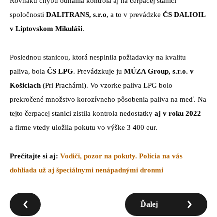
Rovnakú chybu odhalila kontrola aj na čerpacej stanici
spoločnosti
DALITRANS, s.r.o
, a to v prevádzke
ČS DALIOIL
v Liptovskom Mikuláši
.
Poslednou stanicou, ktorá nesplnila požiadavky na kvalitu
paliva, bola
ČS LPG
. Prevádzkuje ju
MÚZA Group, s.r.o. v
Košiciach
(Pri Prachárni). Vo vzorke paliva LPG bolo
prekročené množstvo korozívneho pôsobenia paliva na meď. Na
tejto čerpacej stanici zistila kontrola nedostatky
aj v roku 2022
a firme vtedy uložila pokutu vo výške 3 400 eur.
Prečítajte si aj:
Vodiči, pozor na pokuty. Polícia na vás
dohliada už aj špeciálnymi nenápadnými dronmi
Ďalej