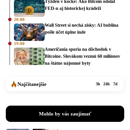
Týžden v kocke: Ako Bitcoin odolal
FED-u aj historickej krádeži
20:00
Wall Street si nechá zisky: AI bublina
pošle účet úplne inde
19:00
Američania sporia na dôchodok v
Bitcoine. Slovákom vezmú 60 miliónov
na štátne nájomné byty
Najčítanejšie
3h
24h
7d
Mohlo by vás zaujímať