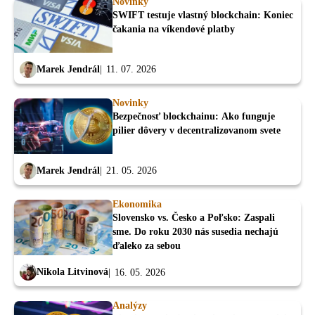
Novinky
SWIFT testuje vlastný blockchain: Koniec
čakania na víkendové platby
Marek Jendrál
11. 07. 2026
Novinky
Bezpečnosť blockchainu: Ako funguje
pilier dôvery v decentralizovanom svete
Marek Jendrál
21. 05. 2026
Ekonomika
Slovensko vs. Česko a Poľsko: Zaspali
sme. Do roku 2030 nás susedia nechajú
ďaleko za sebou
Nikola Litvinová
16. 05. 2026
Analýzy