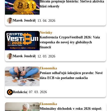
Bitcoin prepisuje históriu: Sieťová aktivita
hlási rekordy
Marek Jendrál
13. 04. 2026
Novinky
Konferencia CryptoVestibull 2026: Vaša
vstupenka do novej éry globálnych
financií
Marek Jendrál
12. 03. 2026
Ekonomika
Peniaze odhaľujú šokujúcu pravdu: Nové
dáta ECB vás poriadne zaskočia
Redakcia
07. 03. 2026
Ekonomika
Minimálny dôchodok v roku 2026 stúpol: