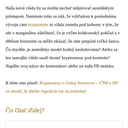
Naša nová vláda by sa mohla nechať inšpirovať austrálskym
prístupom. Namiesto toho sa zdá, že vzhľadom k poslednému
vývoju cien
kryptomien
to vláda zmietla pod koberec s tým, že
ide o marginálnu záležitosť, čo je veľmi krátkozraký pohľad a v
dlhšom horizonte sa môže ukázať, že sme prepásli veľkú šancu.
Čo myslíte, je austrálsky model hodný nasledovania? Alebo sa
len tamojšia vláda snaží dostať kryptomeny pod kontrolu?
Napíšte svoj názor do komentárov alebo na našu FB stránku.
K téme sme písali:
Kryptomeny v českej Snemovni – ČNB a MF
sa zhodli, že ďalšie regulácie nie sú potrebné
Čo čítať ďalej?