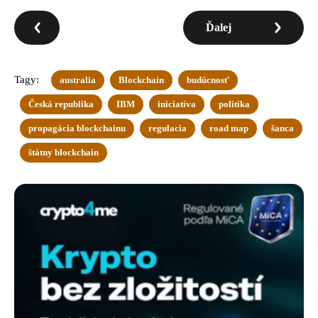
Ďalej
Tagy:
australia
Blockchain
budúcnosť
Česká republika
IBM
iniciatíva
politika
propagácia blockchainu
regulacia
road map
šanca
štátny blockchain