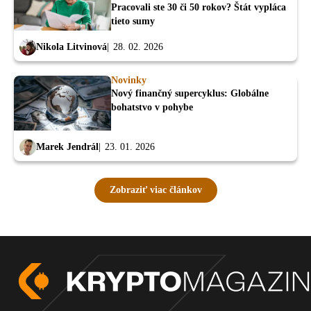
Pracovali ste 30 či 50 rokov? Štát vypláca
tieto sumy
Nikola Litvinová
28. 02. 2026
Novinky
Nový finančný supercyklus: Globálne
bohatstvo v pohybe
Marek Jendrál
23. 01. 2026
Zobraziť viac článkov