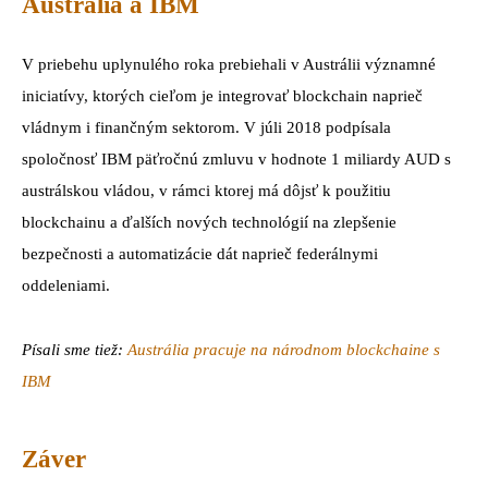
Austrália a IBM
V priebehu uplynulého roka prebiehali v Austrálii významné
iniciatívy, ktorých cieľom je integrovať blockchain naprieč
vládnym i finančným sektorom. V júli 2018 podpísala
spoločnosť IBM päťročnú zmluvu v hodnote 1 miliardy AUD s
austrálskou vládou, v rámci ktorej má dôjsť k použitiu
blockchainu a ďalších nových technológií na zlepšenie
bezpečnosti a automatizácie dát naprieč federálnymi
oddeleniami.
Písali sme tiež:
Austrália pracuje na národnom blockchaine s
IBM
Záver