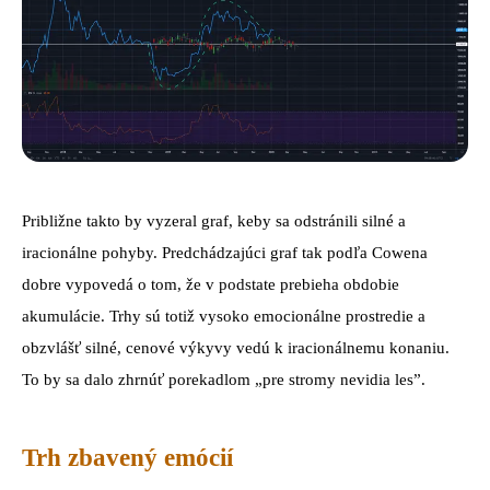
Približne takto by vyzeral graf, keby sa odstránili silné a
iracionálne pohyby. Predchádzajúci graf tak podľa Cowena
dobre vypovedá o tom, že v podstate prebieha obdobie
akumulácie. Trhy sú totiž vysoko emocionálne prostredie a
obzvlášť silné, cenové výkyvy vedú k iracionálnemu konaniu.
To by sa dalo zhrnúť porekadlom „pre stromy nevidia les”.
Trh zbavený emócií