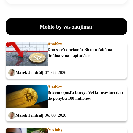
Mohlo by vás zaujímať
Analýzy
Dno sa ešte nekoná: Bitcoin čaká na
finálna vlna kapitulácie
Marek Jendrál
07. 08. 2026
Analýzy
Bitcoin opúšťa burzy: Veľkí investori dali
do pohybu 100 miliónov
Marek Jendrál
06. 08. 2026
Novinky