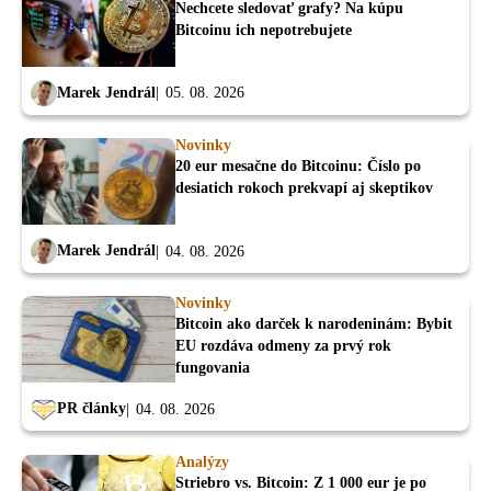
Nechcete sledovať grafy? Na kúpu
Bitcoinu ich nepotrebujete
Marek Jendrál
05. 08. 2026
Novinky
20 eur mesačne do Bitcoinu: Číslo po
desiatich rokoch prekvapí aj skeptikov
Marek Jendrál
04. 08. 2026
Novinky
Bitcoin ako darček k narodeninám: Bybit
EU rozdáva odmeny za prvý rok
fungovania
PR články
04. 08. 2026
Analýzy
Striebro vs. Bitcoin: Z 1 000 eur je po