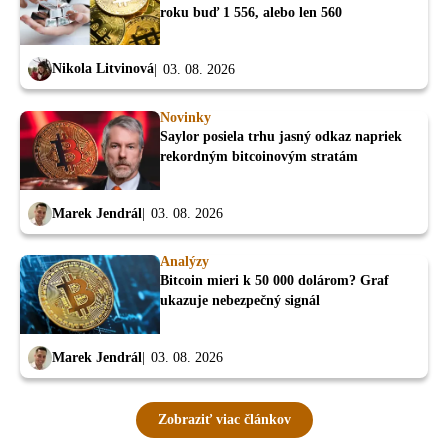
roku buď 1 556, alebo len 560
Nikola Litvinová
03. 08. 2026
Novinky
Saylor posiela trhu jasný odkaz napriek
rekordným bitcoinovým stratám
Marek Jendrál
03. 08. 2026
Analýzy
Bitcoin mieri k 50 000 dolárom? Graf
ukazuje nebezpečný signál
Marek Jendrál
03. 08. 2026
Zobraziť viac článkov