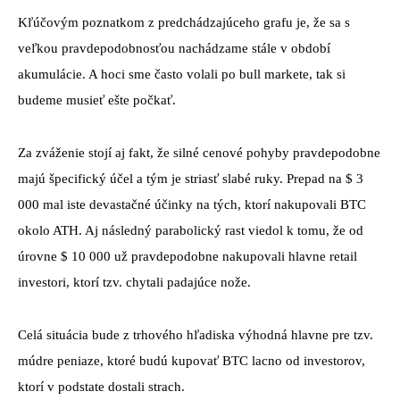
Kľúčovým poznatkom z predchádzajúceho grafu je, že sa s
veľkou pravdepodobnosťou nachádzame stále v období
akumulácie. A hoci sme často volali po bull markete, tak si
budeme musieť ešte počkať.
Za zváženie stojí aj fakt, že silné cenové pohyby pravdepodobne
majú špecifický účel a tým je striasť slabé ruky. Prepad na $ 3
000 mal iste devastačné účinky na tých, ktorí nakupovali BTC
okolo ATH. Aj následný parabolický rast viedol k tomu, že od
úrovne $ 10 000 už pravdepodobne nakupovali hlavne retail
investori, ktorí tzv. chytali padajúce nože.
Celá situácia bude z trhového hľadiska výhodná hlavne pre tzv.
múdre peniaze, ktoré budú kupovať BTC lacno od investorov,
ktorí v podstate dostali strach.