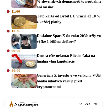
% slovenských domácností to neutiahne
ani mesiac
11:00
Táto karta od Bybit EU vracia až 10 %
z každej platby
10:36
Dosiahne SpaceX do roku 2030 tržiy vo
výške 1 bilióna dolárov?
09:00
Dno sa ešte nekoná: Bitcoin čaká na
finálna vlna kapitulácie
20:00
Generácia Z investuje vo veľkom. VÚB
banka mladých varuje pred
kryptomenami
Najčítanejšie
3h
24h
7d