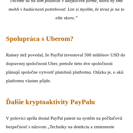
chceme sa na tom podieľať v akejkoľvek forme, ktorú by sme
mohli v budúcnosti potrebovať. Len si myslím, že teraz je na to
ešte skoro.”
Spolupráca s Uberom?
Rainey tiež povedal, že PayPal investoval 500 miliónov USD do
dopravnej spoločnosti Uber, pretože tieto dve spoločnosti
plánujú spoločne vytvoriť platobnú platformu. Otázka je, o akú
platformu vlastne pôjde.
Ďalšie kryptoaktivity PayPalu
V polovici apríla dostal PayPal patent na systém na počítačovú
bezpečnosť s názvom „Techniky na detekciu a zmiernenie