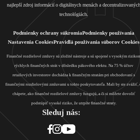
najlepší zdroj informácií o digitálnych menách a decentralizovanýc
technológiách.
Podmienky ochrany súkromia
Podmienky používania
Nastavenia Cookies
Pravidlá používania súborov Cookies
Finančné rozdielové zmluvy sú zložité nástroje a sú spojené s vysokým riziko
rýchlych finančných strát v dôsledku pákového efektu. Na 75 % účtov
retailových investorov dochádza k finančným stratám pri obchodovaní s
finančnými rozdielovými zmluvami u tohto poskytovateľa. Mali by ste zvážiť, 
chápete, ako finančné rozdielové zmluvy fungujú, a či si môžete dovoliť
podstúpiť vysoké riziko, že utrpíte finančné straty.
Sleduj nás: