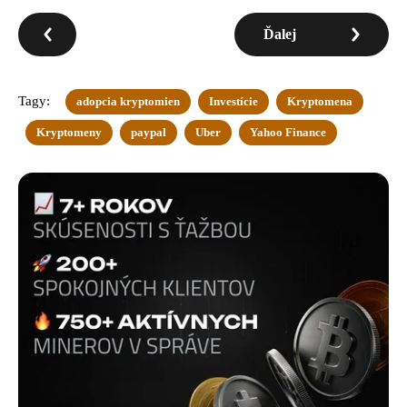
Ďalej
Tagy:
adopcia kryptomien
Investície
Kryptomena
Kryptomeny
paypal
Uber
Yahoo Finance