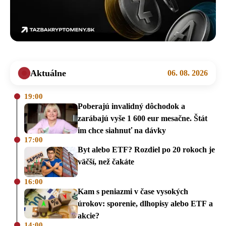
Aktuálne
06. 08. 2026
19:00
Poberajú invalidný dôchodok a
zarábajú vyše 1 600 eur mesačne. Štát
im chce siahnuť na dávky
17:00
Byt alebo ETF? Rozdiel po 20 rokoch je
väčší, než čakáte
16:00
Kam s peniazmi v čase vysokých
úrokov: sporenie, dlhopisy alebo ETF a
akcie?
14:00