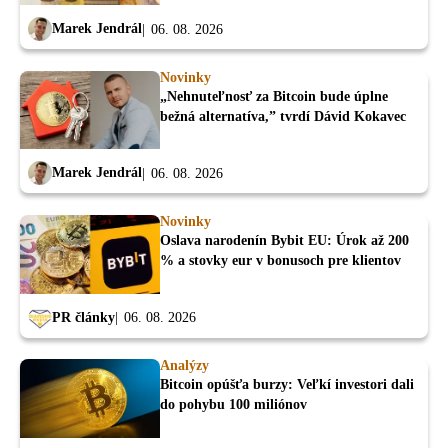
Marek Jendrál
06. 08. 2026
Novinky
„Nehnuteľnosť za Bitcoin bude úplne
bežná alternatíva,” tvrdí Dávid Kokavec
Marek Jendrál
06. 08. 2026
Novinky
Oslava narodenín Bybit EU: Úrok až 200
% a stovky eur v bonusoch pre klientov
PR články
06. 08. 2026
Analýzy
Bitcoin opúšťa burzy: Veľkí investori dali
do pohybu 100 miliónov