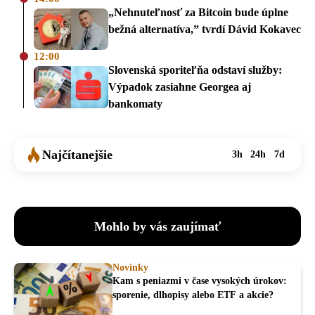
„Nehnuteľnosť za Bitcoin bude úplne
bežná alternatíva,” tvrdí Dávid Kokavec
12:00
Slovenská sporiteľňa odstaví služby:
Výpadok zasiahne Georgea aj
bankomaty
Najčítanejšie
3h
24h
7d
Mohlo by vás zaujímať
Novinky
Kam s peniazmi v čase vysokých úrokov:
sporenie, dlhopisy alebo ETF a akcie?