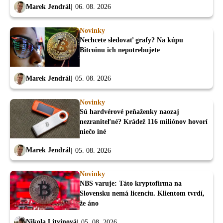
Marek Jendrál
06. 08. 2026
Novinky
Nechcete sledovať grafy? Na kúpu
Bitcoinu ich nepotrebujete
Marek Jendrál
05. 08. 2026
Novinky
Sú hardvérové peňaženky naozaj
nezraniteľné? Krádež 116 miliónov hovorí
niečo iné
Marek Jendrál
05. 08. 2026
Novinky
NBS varuje: Táto kryptofirma na
Slovensku nemá licenciu. Klientom tvrdí,
že áno
Nikola Litvinová
05. 08. 2026